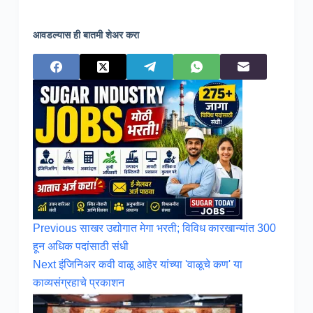
आवडल्यास ही बातमी शेअर करा
Previous
साखर उद्योगात मेगा भरती; विविध कारखान्यांत 300
हून अधिक पदांसाठी संधी
Next
इंजिनिअर कवी वाळू आहेर यांच्या 'वाळूचे कण' या
काव्यसंग्रहाचे प्रकाशन