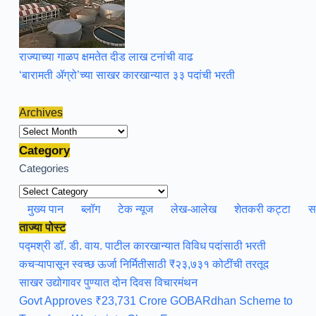
राज्याच्या गाळप क्षमतेत दीड लाख टनांची वाढ
‘बारामती ॲग्रो’च्या साखर कारखान्यात ३३ पदांची भरती
Archives
Archives
Category
Categories
मुख्य पान
ब्लॉग
टेक न्यूज
लेख-आलेख
शेतकरी कट्टा
स
ताज्या पोस्ट
पद्मश्री डॉ. डी. वाय. पाटील कारखान्यात विविध पदांसाठी भरती
कचऱ्यापासून स्वच्छ ऊर्जा निर्मितीसाठी ₹२३,७३१ कोटींची तरतूद
साखर उद्योगावर पुण्यात दोन दिवस विचारमंथन
Govt Approves ₹23,731 Crore GOBARdhan Scheme to