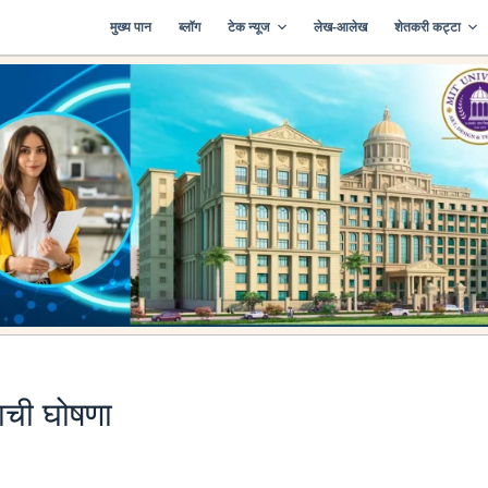
मुख्य पान
ब्लॉग
टेक न्यूज
लेख-आलेख
शेतकरी कट्टा
ाची घोषणा