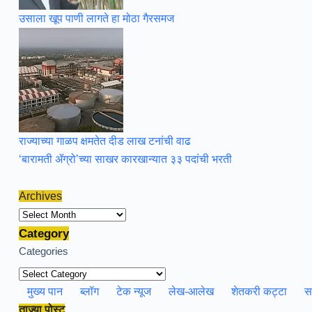
उसाला खूप पाणी लागते हा मोठा गैरसमज
राज्याच्या गाळप क्षमतेत दीड लाख टनांची वाढ
‘बारामती ॲग्रो’च्या साखर कारखान्यात ३३ पदांची भरती
Archives
Archives
Category
Categories
मुख्य पान
ब्लॉग
टेक न्यूज
लेख-आलेख
शेतकरी कट्टा
स
ताज्या पोस्ट