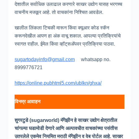
देशातील सर्वाधिक उलाढाल करणारे साखर उद्योग यासह भरगच्च
वाचनीय मजकूर आहे. तो वाचकांना निश्चित आवडेल.
खालील लिंकला टिचकी मारून किंवा क्यूआर कोड स्कॅन
करूनदेखील आपण हा अंक वाचू शकाल. आपल्या प्रतिक्रियांचे
स्वागत राहील. ईमेल किंवा व्हॉट्‌सॲपवर प्रतिक्रिया पाठवा.
sugartodayinfo@gmail.com
whatsapp no.
8999776721
https://online.pubhtml5.com/ublkn/ghxa/
विनम्र आवाहन
शुगरटुडे (
sugarworld)
मॅगेझीन हे साखर उद्योग क्षेत्रातील
चांगल्या घडामोडी देणारे आणि अल्पावधीत वाचकांच्या पसंतीस
उतरलेले एकमेव नियमित मराठी मॅगेझीन व वेब पोर्टल आहे. साखर