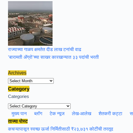
राज्याच्या गाळप क्षमतेत दीड लाख टनांची वाढ
‘बारामती ॲग्रो’च्या साखर कारखान्यात ३३ पदांची भरती
Archives
Archives
Category
Categories
मुख्य पान
ब्लॉग
टेक न्यूज
लेख-आलेख
शेतकरी कट्टा
स
ताज्या पोस्ट
कचऱ्यापासून स्वच्छ ऊर्जा निर्मितीसाठी ₹२३,७३१ कोटींची तरतूद