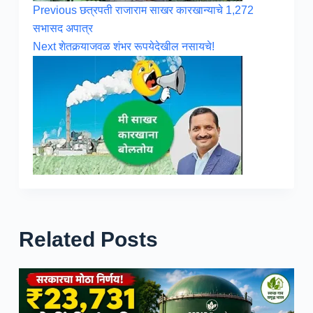
Previous
छत्रपती राजाराम साखर कारखान्याचे 1,272
सभासद अपात्र
Next
शेतकर्‍याजवळ शंभर रूपयेदेखील नसायचे!
Related Posts