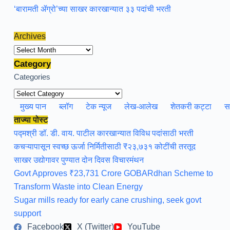
‘बारामती ॲग्रो’च्या साखर कारखान्यात ३३ पदांची भरती
Archives
Archives
Category
Categories
मुख्य पान
ब्लॉग
टेक न्यूज
लेख-आलेख
शेतकरी कट्टा
स
ताज्या पोस्ट
पद्मश्री डॉ. डी. वाय. पाटील कारखान्यात विविध पदांसाठी भरती
कचऱ्यापासून स्वच्छ ऊर्जा निर्मितीसाठी ₹२३,७३१ कोटींची तरतूद
साखर उद्योगावर पुण्यात दोन दिवस विचारमंथन
Govt Approves ₹23,731 Crore GOBARdhan Scheme to
Transform Waste into Clean Energy
Sugar mills ready for early cane crushing, seek govt
support
Facebook
X (Twitter)
YouTube