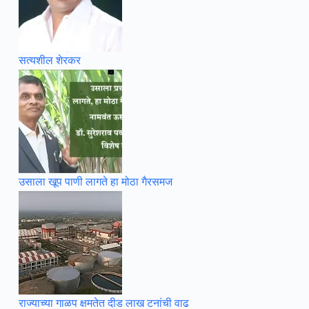
सत्यशील शेरकर
उसाला खूप पाणी लागते हा मोठा गैरसमज
राज्याच्या गाळप क्षमतेत दीड लाख टनांची वाढ