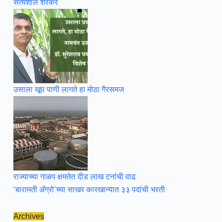
सत्यशील शेरकर
उसाला खूप पाणी लागते हा मोठा गैरसमज
राज्याच्या गाळप क्षमतेत दीड लाख टनांची वाढ
‘बारामती ॲग्रो’च्या साखर कारखान्यात ३३ पदांची भरती
Archives