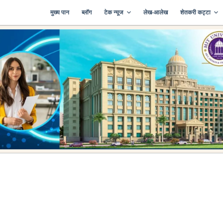
मुख्य पान
ब्लॉग
टेक न्यूज
लेख-आलेख
शेतकरी कट्टा