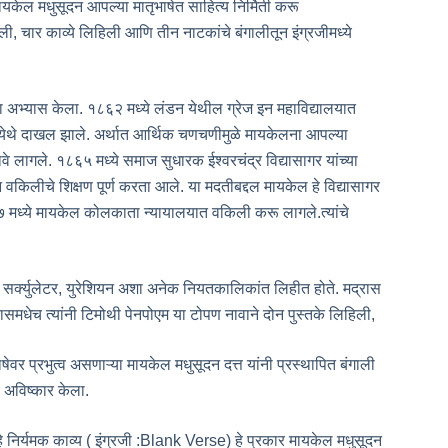
ायकेल मधुसूदन आपल्या मातृभाषेत साहित्य निर्मिती करू
 चार काव्ये लिहिली आणि तीन नाटकांचे बंगालीतून इंग्रजीमध्ये
भ्यास केला. १८६२ मध्ये लंडन येथील ग्रेज इन महाविद्यालयात
ंडन येथे दाखल झाले. अर्थात आर्थिक चणचणीमुळे मायकेलना आपल्या
्हावे लागले. १८६५ मध्ये समाज सुधारक ईश्वरचंद्र विद्यासागर यांच्या
न वकिलीचे शिक्षण पूर्ण करता आले. या मदतीबद्दल मायकेल हे विद्यासागर
 मध्ये मायकेल कोलकाता न्यायालयात वकिली करू लागले.त्यांचे
ास सर्क्युलेटर, युरेशियन अशा अनेक नियतकालिकांत लिहीत होते. मद्रास
ासमधेच त्यांनी टिमोथी पेनपोएम या टोपण नावाने दोन पुस्तके लिहिली,
ाषेवर प्रभुत्व असणाऱ्या मायकेल मधुसूदन दत्त यांनी प्रस्थापित बंगाली
 अविष्कार केला.
हे निर्यमक काव्य ( इंग्रजी :Blank Verse) हे प्रकार मायकेल मधुसूदन