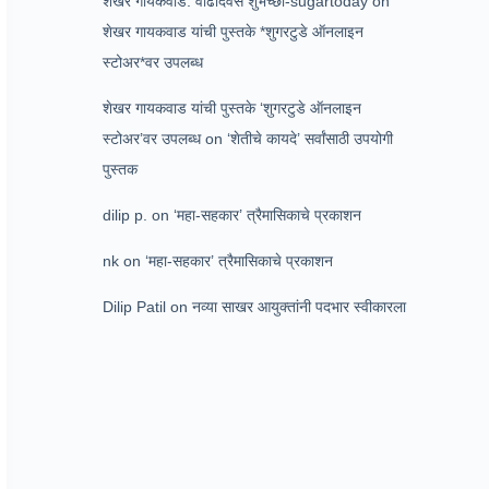
शेखर गायकवाड: वाढदिवस शुभेच्छा-sugartoday
on
शेखर गायकवाड यांची पुस्तके *शुगरटुडे ऑनलाइन
स्टोअर*वर उपलब्ध
शेखर गायकवाड यांची पुस्तके ‘शुगरटुडे ऑनलाइन
स्टोअर’वर उपलब्ध
on
‘शेतीचे कायदे’ सर्वांसाठी उपयोगी
पुस्तक
dilip p.
on
‘महा-सहकार’ त्रैमासिकाचे प्रकाशन
nk
on
‘महा-सहकार’ त्रैमासिकाचे प्रकाशन
Dilip Patil
on
नव्या साखर आयुक्तांनी पदभार स्वीकारला