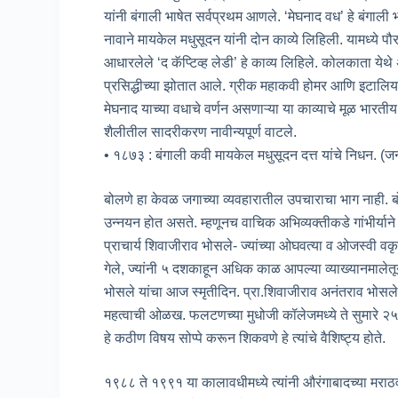
यांनी बंगाली भाषेत सर्वप्रथम आणले. ‘मेघनाद वध’ हे बंगाल
नावाने मायकेल मधुसूदन यांनी दोन काव्ये लिहिली. यामध्ये 
आधारलेले ‘द कॅप्टिव्ह लेडी’ हे काव्य लिहिले. कोलकाता येथ
प्रसिद्धीच्या झोतात आले. ग्रीक महाकवी होमर आणि इटालियन
मेघनाद याच्या वधाचे वर्णन असणाऱ्या या काव्याचे मूळ भारती
शैलीतील सादरीकरण नावीन्यपूर्ण वाटले.
• १८७३ : बंगाली कवी मायकेल मधुसूदन दत्त यांचे निधन. (ज
बोलणे हा केवळ जगाच्या व्यवहारातील उपचाराचा भाग नाही. बोलण
उन्नयन होत असते. म्हणूनच वाचिक अभिव्यक्तीकडे गांभीर्याने
प्राचार्य शिवाजीराव भोसले- ज्यांच्या ओघवत्या व ओजस्वी वकृत्व
गेले, ज्यांनी ५ दशकाहून अधिक काळ आपल्या व्याख्यानमालेतून
भोसले यांचा आज स्मृतीदिन. प्रा.शिवाजीराव अनंतराव भोसले या
महत्वाची ओळख. फलटणच्या मुधोजी कॉलेजमध्ये ते सुमारे २५ वर्
हे कठीण विषय सोप्पे करून शिकवणे हे त्यांचे वैशिष्ट्य होते.
१९८८ ते १९९१ या कालावधीमध्ये त्यांनी औरंगाबादच्या मराठवा