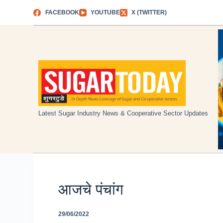
Skip
FACEBOOK
YOUTUBE
X (TWITTER)
to
content
Latest Sugar Industry News & Cooperative Sector Updates
आजचे पंचांग
29/06/2022