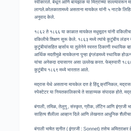
स्वीकारले. बेथून आणि बायझाक या मित्रांच्या सल्ल्यावरून म
लागले.कोलकातामध्ये असताना मायकेल यांनी ५ नाटके लिहिली,
अनुवाद केले.
१८६२ ते १८६६ या काळात मायकेल मधुसूदन यांनी वकिलीचा अ
वकिलीचे शिक्षण सुरू केले. १८६३ मध्ये त्यांचे कुटुंबीय ल
कुटुंबीयांसहित व्हर्साय या तुलेनेने स्वस्त ठिकाणी स्थायिक व
आर्थिक मदतीमुळे मायकेलना पुन्हा इंग्लंडमध्ये स्थायिक होऊ
यांचा अनेकदा दयासागर असा उल्लेख करत. फेब्रुवारी १८६७
कुटुंबीय १८६९ मध्ये भारतात आले.
मद्रास येथे असताना मायकेल दत्त हे हिंदू क्राॅनिकल, मद्र
स्पेक्टेटर या नियतकालिकाचे ते साहाय्यक संपादक होते. मद्र
बंगाली, तमिळ, तेलुगु , संस्कृत, ग्रीक, लॅटिन आणि इंग्रजी भ
साहित्य शैलीला आव्हान दिले आणि लेखनात आधुनिक शैलीचा
बंगाली भाषेत सुनीत ( इंग्रजी : Sonnet) तसेच अमित्राक्षर 