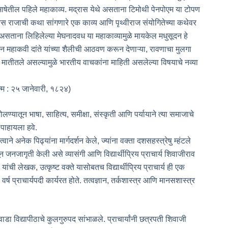
ी भाषेतील पहिले महाकाव्य. मद्रास येथे असताना टिमोथी पेनपोएम या टोपण
पौरस राजाची कथा सांगणारे एक काव्य आणि पृथ्वीराज संयोगितेच्या कथेवर
े असताना लिहिलेल्या मेघनादवध या महाकाव्यामुळे मायकेल मधुसूदन हे
 महाकवी दांते यांच्या शैलीची आठवण करून देणाऱ्या, रावणाचा मुलगा
य मातीतले असल्यामुळे भारतीय वाचकांना माहिती असलेल्या विषयाचे नव्या
न्म : २५ जानेवारी, १८२४)
्यातून भाषा, साहित्य, समीक्षा, संस्कृती आणि पर्यायाने त्या समाजाचे
 पाहायला हवे.
ाने अनेक पिढ्यांना मार्गदर्शन केले, ज्यांना वक्ता दशसहस्त्रेषु म्हंटले
 जनजागृती केली असे व्यासंगी आणि विद्यार्थीप्रिय प्राचार्य शिवाजीराव
ंची लेखक, उत्कृष्ट वक्ते यासोबतच विद्यार्थीप्रिय प्राचार्य ही एक
ष प्राचार्यपदी कार्यरत होते. तत्वज्ञान, तर्कशास्त्र आणि मानसशास्त्र
डा विद्यापीठाचे कुलगुरुपद सांभाळले. प्राचार्यांनी छत्रपती शिवाजी