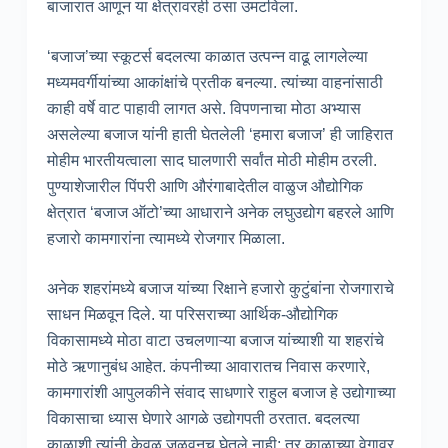
बाजारात आणून या क्षेत्रावरही ठसा उमटविला.
‘बजाज’च्या स्कूटर्स बदलत्या काळात उत्पन्न वाढू लागलेल्या
मध्यमवर्गीयांच्या आकांक्षांचे प्रतीक बनल्या. त्यांच्या वाहनांसाठी
काही वर्षे वाट पाहावी लागत असे. विपणनाचा मोठा अभ्यास
असलेल्या बजाज यांनी हाती घेतलेली ‘हमारा बजाज’ ही जाहिरात
मोहीम भारतीयत्वाला साद घालणारी सर्वांत मोठी मोहीम ठरली.
पुण्याशेजारील पिंपरी आणि औरंगाबादेतील वाळुज औद्योगिक
क्षेत्रात ‘बजाज ऑटो’च्या आधाराने अनेक लघुउद्योग बहरले आणि
हजारो कामगारांना त्यामध्ये रोजगार मिळाला.
अनेक शहरांमध्ये बजाज यांच्या रिक्षाने हजारो कुटुंबांना रोजगाराचे
साधन मिळवून दिले. या परिसराच्या आर्थिक-औद्योगिक
विकासामध्ये मोठा वाटा उचलणाऱ्या बजाज यांच्याशी या शहरांचे
मोठे ऋणानुबंध आहेत. कंपनीच्या आवारातच निवास करणारे,
कामगारांशी आपुलकीने संवाद साधणारे राहुल बजाज हे उद्योगाच्या
विकासाचा ध्यास घेणारे आगळे उद्योगपती ठरतात. बदलत्या
काळाशी त्यांनी केवळ जुळवूनच घेतले नाही; तर काळाच्या वेगावर