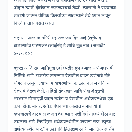
गगनगडावरील ५२ तळी व सांगलीतील वाटार येथील ५ ते ६
डोहांत त्यांनी दीर्घकाळ जलतपश्चर्या केली. त्यासाठी ते पाण्याच्या
तळाशी जाऊन योगिक क्रियांच्या साहाय्याने तेथे ध्यान लावून
कित्येक तास बसत असत.
१९१८ : आज गगनगिरी महाराज जन्मदिन आहे (श्रीपाद
बाळासाहेब पाटणकर (साळुंखे) हे त्यांचे मूळ नाव.) समाधी:
४-२-२००८
द्रष्टा आणि समाजाभिमुख उद्योगपतीराहुल बजाज – रोजगारांची
निर्मिती आणि राष्ट्रीय उत्पन्नात देशातील वाहन उद्योगाचे मोठे
योगदान असून, त्याच्या पायाभरणीच्या काळात बजाज यांनी या
क्षेत्राचे नेतृत्व केले. माहिती तंत्रज्ञान आणि सेवा क्षेत्राची
भरभराट होण्यापूर्वी वाहन उद्योग हा देशातील अर्थव्यवस्थेचा एक
कणा होता. मात्र, अनेक बंधनांच्या काळात बजाज यांनी
कणखरपणे वाटचाल करून देशाच्या संपत्तीनिर्माणामध्ये मोठा वाटा
उचलला आहे. नियंत्रित अर्थव्यवस्थेतील परवाना राज, खुल्या
अर्थव्यवस्थेत भारतीय उद्योगांचे हितरक्षण आणि जागतिक स्पर्धेचा