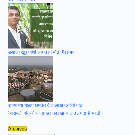
उसाला खूप पाणी लागते हा मोठा गैरसमज
राज्याच्या गाळप क्षमतेत दीड लाख टनांची वाढ
‘बारामती ॲग्रो’च्या साखर कारखान्यात ३३ पदांची भरती
Archives