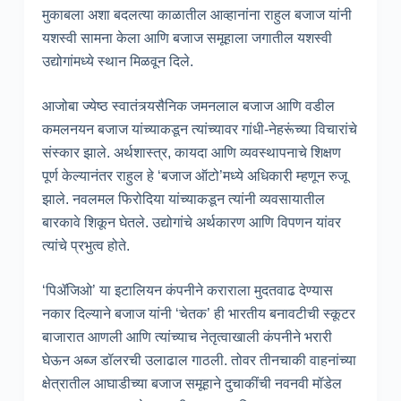
मुकाबला अशा बदलत्या काळातील आव्हानांना राहुल बजाज यांनी
यशस्वी सामना केला आणि बजाज समूहाला जगातील यशस्वी
उद्योगांमध्ये स्थान मिळवून दिले.
आजोबा ज्येष्ठ स्वातंत्र्यसैनिक जमनलाल बजाज आणि वडील
कमलनयन बजाज यांच्याकडून त्यांच्यावर गांधी-नेहरूंच्या विचारांचे
संस्कार झाले. अर्थशास्त्र, कायदा आणि व्यवस्थापनाचे शिक्षण
पूर्ण केल्यानंतर राहुल हे ‘बजाज ऑटो’मध्ये अधिकारी म्हणून रुजू
झाले. नवलमल फिरोदिया यांच्याकडून त्यांनी व्यवसायातील
बारकावे शिकून घेतले. उद्योगांचे अर्थकारण आणि विपणन यांवर
त्यांचे प्रभुत्व होते.
‘पिॲजिओ’ या इटालियन कंपनीने कराराला मुदतवाढ देण्यास
नकार दिल्याने बजाज यांनी ‘चेतक’ ही भारतीय बनावटीची स्कूटर
बाजारात आणली आणि त्यांच्याच नेतृत्वाखाली कंपनीने भरारी
घेऊन अब्ज डॉलरची उलाढाल गाठली. तोवर तीनचाकी वाहनांच्या
क्षेत्रातील आघाडीच्या बजाज समूहाने दुचाकींची नवनवी मॉडेल