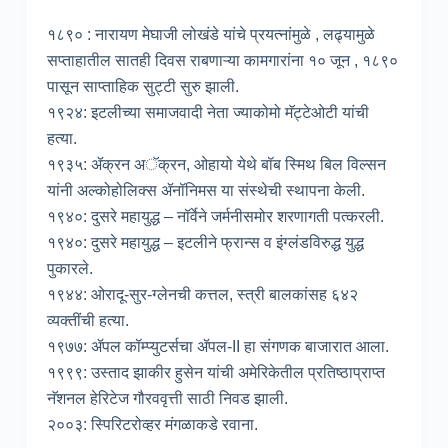
१८९० : नारायण मेघाजी लोखंडे यांचे प्रयत्नांमुळे , लढ्यामुळे
सप्ताहातील सातही दिवस राबणाऱ्या कामगारांना १० जून , १८९०
पासून साप्ताहिक सुट्टी सुरु झाली.
१९२४: इटलीच्या समाजवादी नेता ज्याकोमो मॅट्टेओटी यांची
हत्या.
१९३५: ॲक्रन अॅक्रन, ओहायो येथे बॉब स्मिथ बिल विल्सन
यांनी अल्कोहोलिक्स ॲनॉनिमस या संस्थेची स्थापना केली.
१९४०: दुसरे महायुद्ध – नॉर्वेने जर्मनीसमोर शरणागती पत्करली.
१९४०: दुसरे महायुद्ध – इटलीने फ्रान्स व इंग्लंडविरुद्ध युद्ध
पुकारले.
१९४४: ओरादू-सुर-ग्लेनची कत्तल, स्त्री बालकांसह ६४२
व्यक्तींची हत्या.
१९७७: ॲपल कॉम्प्युटर्सचा ॲपल-II हा संगणक बाजारात आला.
१९९९: उस्ताद झाकीर हुसेन यांची अमेरिकेतील प्रतिष्ठाप्राप्त
नॅशनल हेरिटेज गौरववृत्ती साठी निवड झाली.
२००३: स्पिरिटरोव्हर मंगळाकडे रवाना.