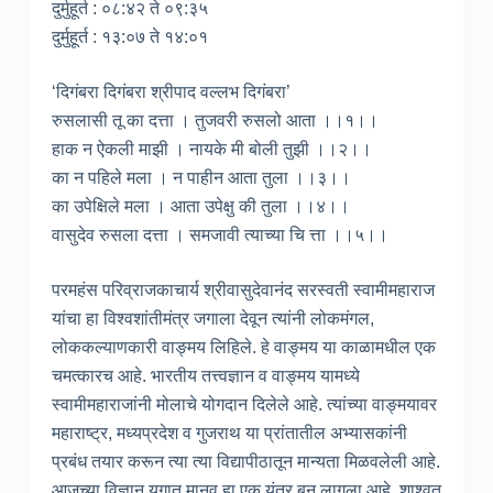
दुर्मुहूर्त : ०८:४२ ते ०९:३५
दुर्मुहूर्त : १३:०७ ते १४:०१
‘दिगंबरा दिगंबरा श्रीपाद वल्लभ दिगंबरा’
रुसलासी तू का दत्ता । तुजवरी रुसलो आता ।।१।।
हाक न ऐकली माझी । नायके मी बोली तुझी ।।२।।
का न पहिले मला । न पाहीन आता तुला ।।३।।
का उपेक्षिले मला । आता उपेक्षु की तुला ।।४।।
वासुदेव रुसला दत्ता । समजावी त्याच्या चि त्ता ।।५।।
परमहंस परिव्राजकाचार्य श्रीवासुदेवानंद सरस्वती स्वामीमहाराज
यांचा हा विश्वशांतीमंत्र जगाला देवून त्यांनी लोकमंगल,
लोककल्याणकारी वाङ्मय लिहिले. हे वाङ्मय या काळामधील एक
चमत्कारच आहे. भारतीय तत्त्वज्ञान व वाङ्मय यामध्ये
स्वामीमहाराजांनी मोलाचे योगदान दिलेले आहे. त्यांच्या वाङ्मयावर
महाराष्ट्र, मध्यप्रदेश व गुजराथ या प्रांतातील अभ्यासकांनी
प्रबंध तयार करून त्या त्या विद्यापीठातून मान्यता मिळवलेली आहे.
आजच्या विज्ञान युगात मानव हा एक यंत्र बनू लागला आहे. शाश्वत