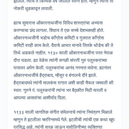
झालेलं. त्यांच ते कित्येक वर्षे जपलेलं स्वप्न होतं. म्हणुन त्यांनी ती
नोकरी धुडकावून लावली.
ह्याच सुमारास ओंकारनाथजींना विविध शास्त्रांचा अभ्यास
करण्याचा छंद लागला. शिवाय ते एक सच्चे देशभक्तही होते.
ओंकारनाथजींनी भडोच काँग्रेस कमिटी व गुजरात काँग्रेस
कमिटी वरही काम केले. दैवाचे आभार मानावे तितके थोडेच की ते
तिथे अडकले नाहीत. १९३० साली ओंकारनाथजींना परत नेपाळ
दौरा घडला. ह्या वेळेस त्यांनी सगळी संपत्ती गुरु पलुस्करांच्या
पायावर अर्पण केली. पलुस्करांचा आनंद गगनात मावेना. ह्यानंतर
ओंकारनाथजींचे हैद्राबाद, म्हैसुर व बंगालचे दौरे झाले.
हैद्राबादमधे त्यांनी मालकंस रागात अशी काही मैफल जमवली की
स्वतः गुरुने पं. पलुस्करांनी त्यांना भर बैठ्कीत मिठी मारली व
आपल्या आसवांचा आशीर्वाद दिला.
१९३३ साली जागतिक संगीत संमेलनाचे त्यांना निमंत्रण मिळाले
म्हणुन ते इटलीला फ्लॉरेन्समधे गेले. इटलीची त्यांची एक कथा खुप
प्रसिद्ध आहे. त्यांनी सरळ जाऊन मुसोलिनीच्या व्यक्तिगत