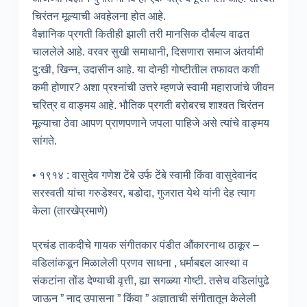
चिरंतन मूल्याची अवहेलना होत आहे.
वैज्ञानिक प्रगती कितीही झाली तरी मानसिक दौर्बल्य वाढत
चाललेले आहे. वरवर सुखी समाधानी, दिसणारा समाज अंतर्यामी
दु:खी, खिन्न, उदासीन आहे. या दोन्ही गोष्टीतील तफावत कशी
कमी होणार? अशा प्रश्नांची उत्तरे म्हणजे स्वामी महाराजांचे जीवन
चरित्र व वाङ्मय आहे. भौतिक प्रगती बरोबरच शाश्वत चिरंतन
मूल्याचा ठेवा आपण प्राणपणाने जपला पाहिजे असे त्यांचे वाङ्मय
सांगते.
• १९१४ : वासुदेव गणेश टेंबे उर्फ टेंबे स्वामी किंवा वासुदेवानंद
सरस्वती यांचा गरुडेश्वर, बडोदा, गुजरात येथे यांनी देह त्याग
केला (तारखेप्रमाणे)
प्रचंड ताकदीचे गायक संगीतकार पंडीत औंकारनाथ ठाकूर –
वडिलांकडून मिळालेली प्रणव साधना , धर्माबद्दल आस्था व
संकटांना तोंड देण्याची वृत्ती, ह्या सगळ्या गोष्टी. तसेच वडिलांपुढे
जाऊन ” नाद उपासना ” किंवा ” अज्ञाताची संगीतातून केलेली