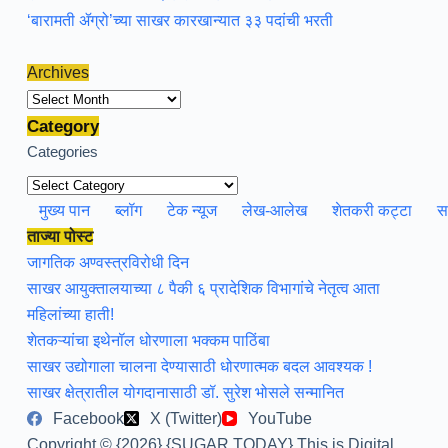
‘बारामती ॲग्रो’च्या साखर कारखान्यात ३३ पदांची भरती
Archives
Archives
Category
Categories
मुख्य पान
ब्लॉग
टेक न्यूज
लेख-आलेख
शेतकरी कट्टा
स
ताज्या पोस्ट
जागतिक अण्वस्त्रविरोधी दिन
साखर आयुक्तालयाच्या ८ पैकी ६ प्रादेशिक विभागांचे नेतृत्व आता
महिलांच्या हाती!
शेतकऱ्यांचा इथेनॉल धोरणाला भक्कम पाठिंबा
साखर उद्योगाला चालना देण्यासाठी धोरणात्मक बदल आवश्यक !
साखर क्षेत्रातील योगदानासाठी डॉ. सुरेश भोसले सन्मानित
Facebook
X (Twitter)
YouTube
Copyright © {2026} {SUGAR TODAY} This is Digital