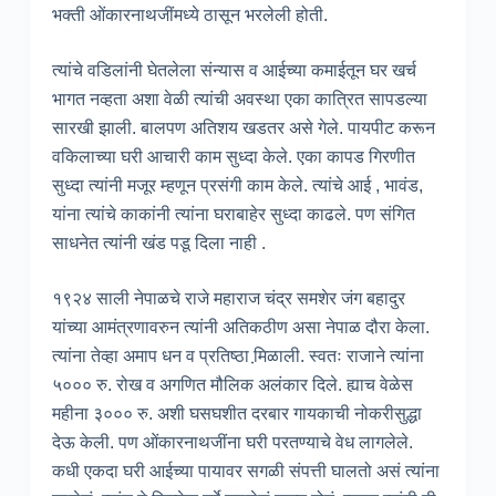
भक्ती ओंकारनाथजींमध्ये ठासून भरलेली होती.
त्यांचे वडिलांनी घेतलेला संन्यास व आईच्या कमाईतून घर खर्च
भागत नव्हता अशा वेळी त्यांची अवस्था एका कात्रित सापडल्या
सारखी झाली. बालपण अतिशय खडतर असे गेले. पायपीट करून
वकिलाच्या घरी आचारी काम सुध्दा केले. एका कापड गिरणीत
सुध्दा त्यांनी मजूर म्हणून प्रसंगी काम केले. त्यांचे आई , भावंड,
यांना त्यांचे काकांनी त्यांना घराबाहेर सुध्दा काढले. पण संगित
साधनेत त्यांनी खंड पडू दिला नाही .
१९२४ साली नेपाळचे राजे महाराज चंद्र समशेर जंग बहादुर
यांच्या आमंत्रणावरुन त्यांनी अतिकठीण असा नेपाळ दौरा केला.
त्यांना तेव्हा अमाप धन व प्रतिष्ठा मि़ळाली. स्वतः राजाने त्यांना
५००० रु. रोख व अगणित मौलिक अलंकार दिले. ह्याच वेळेस
महीना ३००० रु. अशी घसघशीत दरबार गायकाची नोकरीसुद्धा
देऊ केली. पण ओंकारनाथजींना घरी परतण्याचे वेध लागलेले.
कधी एकदा घरी आईच्या पायावर सगळी संपत्ती घालतो असं त्यांना