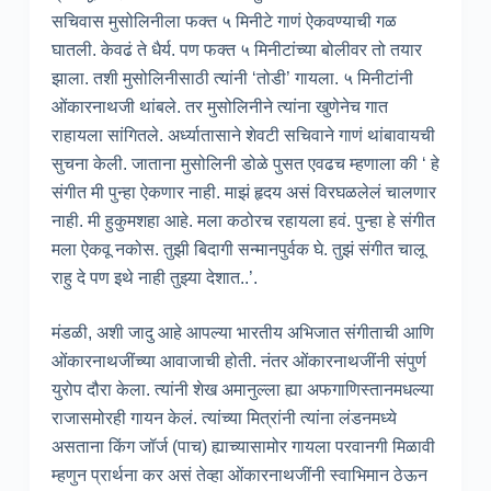
सचिवास मुसोलिनीला फक्त ५ मिनीटे गाणं ऐकवण्याची गळ
घातली. केवढं ते धैर्य. पण फक्त ५ मिनीटांच्या बोलीवर तो तयार
झाला. तशी मुसोलिनीसाठी त्यांनी ‘तोडी’ गायला. ५ मिनीटांनी
ओंकारनाथजी थांबले. तर मुसोलिनीने त्यांना खुणेनेच गात
राहायला सांगितले. अर्ध्यातासाने शेवटी सचिवाने गाणं थांबावायची
सुचना केली. जाताना मुसोलिनी डोळे पुसत एवढच म्हणाला की ‘ हे
संगीत मी पुन्हा ऐकणार नाही. माझं हृदय असं विरघळलेलं चालणार
नाही. मी हुकुमशहा आहे. मला कठोरच रहायला हवं. पुन्हा हे संगीत
मला ऐकवू नकोस. तुझी बिदागी सन्मानपुर्वक घे. तुझं संगीत चालू
राहु दे पण इथे नाही तुझ्या देशात..’.
मंडळी, अशी जादु आहे आपल्या भारतीय अभिजात संगीताची आणि
ओंकारनाथजींच्या आवाजाची होती. नंतर ओंकारनाथजींनी संपुर्ण
युरोप दौरा केला. त्यांनी शेख अमानुल्ला ह्या अफगाणिस्तानमधल्या
राजासमोरही गायन केलं. त्यांच्या मित्रांनी त्यांना लंडनमध्ये
असताना किंग जॉर्ज (पाच) ह्याच्यासामोर गायला परवानगी मिळावी
म्हणुन प्रार्थना कर असं तेव्हा ओंकारनाथजींनी स्वाभिमान ठेऊन