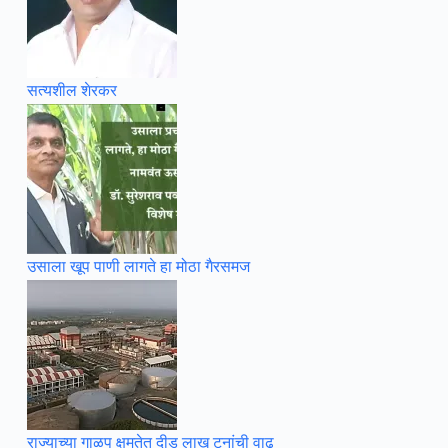
सत्यशील शेरकर
उसाला खूप पाणी लागते हा मोठा गैरसमज
राज्याच्या गाळप क्षमतेत दीड लाख टनांची वाढ