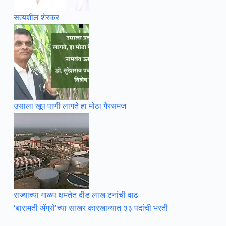
सत्यशील शेरकर
उसाला खूप पाणी लागते हा मोठा गैरसमज
राज्याच्या गाळप क्षमतेत दीड लाख टनांची वाढ
‘बारामती ॲग्रो’च्या साखर कारखान्यात ३३ पदांची भरती