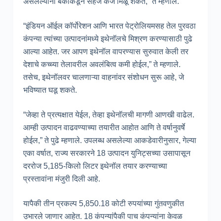
असलेल्यांना बँकांकडून सहज कर्ज मिळू शकते,” ते म्हणाले.
“इंडियन ऑईल कॉर्पोरेशन आणि भारत पेट्रोलियमसह तेल पुरवठा
कंपन्या त्यांच्या उत्पादनांमध्ये इथेनॉलचे मिश्रण करण्यासाठी पुढे
आल्या आहेत. जर आपण इथेनॉल वापरण्यास सुरुवात केली तर
देशाचे कच्च्या तेलावरील अवलंबित्व कमी होईल,” ते म्हणाले.
तसेच, इथेनॉलवर चालणाऱ्या वाहनांवर संशोधन सुरू आहे, जे
भविष्यात घडू शकते.
“जेव्हा ते प्रत्यक्षात येईल, तेव्हा इथेनॉलची मागणी आणखी वाढेल.
आम्ही उत्पादन वाढवण्याच्या तयारीत आहोत आणि ते वर्षानुवर्षे
होईल,” ते पुढे म्हणाले. उपलब्ध असलेल्या आकडेवारीनुसार, गेल्या
एका वर्षात, राज्य सरकारने 18 उत्पादन युनिट्सच्या उसापासून
दररोज 5,185-किलो लिटर इथेनॉल तयार करण्याच्या
प्रस्तावांना मंजुरी दिली आहे.
यापैकी तीन प्रकल्प 5,850.18 कोटी रुपयांच्या गुंतवणुकीत
उभारले जाणार आहेत. 18 कंपन्यांपैकी पाच कंपन्यांना केवळ