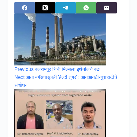
Previous
बलरामपूर चिनी मिल्सला इथेनॉलचे बळ
Next
आता बगॅसपासूनही 'हेल्दी शुगर' : आयआयटी-गुवाहाटीचे
संशोधन