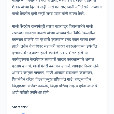
साखरेच्या निर्यातीवर बंदी घातली. सरकारचे हे धोरण देशातील
शेतकऱ्यांच्या हिताचे नाही, असे मत राष्ट्रवादी काँग्रेसचे अध्यक्ष व
माजी केंद्रीय कृषी मंत्री शरद पवार यांनी व्यक्त केले.
माजी केंद्रीय राज्यमंत्री तसेच महाराष्ट्र विधानसभेचे माजी
उपाध्यक्ष बबनराव ढाकणे यांच्या यांच्यावरील “विधिमंडळातील
बबनराव ढाकणे” या ग्रंथाचे प्रकाशन शरद पवार यांच्या हस्ते
झाले. तसेच केदारेश्वर सहकारी साखर कारखान्याच्या इथेनॉल
प्रकल्पाचे उद्घाटन झाले. त्यावेळी पवार बोलत होते. या
कार्यक्रमास केदारेश्वर सहकारी साखर कारखान्याचे अध्यक्ष
प्रताप ढाकणे, माजी मंत्री बबनराव ढाकणे, आमदार निलेश लंके
आमदार संग्राम जगताप, माजी आमदार दादाभाऊ कळमकर,
शिवसेनेचे दक्षिण जिल्हाप्रमुख शशिकांत गाडे, राष्ट्रवादीचे
जिल्हाध्यक्ष राजेंद्र फाळके, जिल्हा परिषद सदस्य हर्षदा काकडे
आदी यावेळी उपस्थित होते.
Share this: