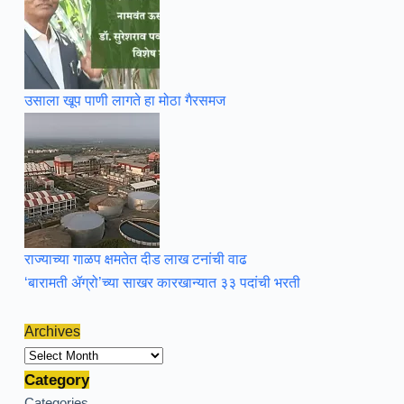
उसाला खूप पाणी लागते हा मोठा गैरसमज
राज्याच्या गाळप क्षमतेत दीड लाख टनांची वाढ
‘बारामती ॲग्रो’च्या साखर कारखान्यात ३३ पदांची भरती
Archives
Archives
Category
Categories