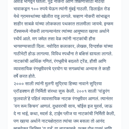
आवड भागवून घेतली. पुढे नोकरी आणि शिक्षणासाठी मोठय़ा
भावाकडून १०० रुपये घेऊन त्यांनी मुंबई गाठली. डिलाईल रोड
येथे ग्रामस्थांच्या खोलीत राहू लागले. चव्हाण नोकरी सांभाळून
शाहीर साबळे यांच्या लोककला पथकात तालमीला जायचे. इन्कम
टॅक्समध्ये नोकरी लागल्यानंतर त्यांच्या आयुष्यात खऱया अर्थाने
स्थैर्य आले. मग जमेल तसा वेळ त्यांनी नाटकांची हौस
भागवण्यासाठी दिला. नवोदित कलाकार, लेखक, दिग्दर्शक यांच्या
गाठीभेटी होऊ लागल्या. विविध स्पर्धांना ते बक्षिसं द्यायला लागले.
नाटकांची आर्थिक गणितं, रंगभूमीचे बदलते ट्रेंड, हौशी आणि
व्यावसायिक रंगभूमीवरचे प्रयोग या सगळ्यांचा अभ्यास ते काही
वर्षे करत होते.
२००० साली त्यांनी मुलगी सुप्रिया हिच्या नावाने सुप्रिया
प्रॉडक्शन ही निर्मिती संस्था सुरू केली. २००१ साली ‘पांडुरंग
फुलवाले’हे पहिलं व्यावसायिक नाटक रंगभूमीवर आणलं. त्यानंतर
’वन रूम किचन’ आणलं. दुधावरची साय, चॉईस इज युवर्स, जाऊ
दे ना भाई, कथा, मदर्स डे, टाईम प्लीज या नाटकांची निर्मिती केली,
पण खऱया अर्थाने नाटयक्षेत्रात त्यांचा जम बसला तो आनंद
म्हसवेकर लिखित ’यू टर्न’ या नाटकामुळे. फक्त दोन पात्रं आणि