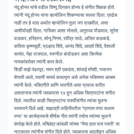
नंदू होनप यांचे वडील विष्णू दिनकर होनप हे संगीत शिक्षक होते.
त्यांनी नंदू होनप यांना व्हायोलिन शिकण्याचा सल्ला दिला. एवढेच
नाही तर हे वाद्य अर्थात व्हायोलिन तुला जग दाखवील, असा
आशीर्वादही दिला. गायिका आशा भोसले, अनुराधा पौडवाल, सुरेश
वाडकर, हरिहरन, सोनू निगम, रवींद्र साठे, अजित कडकडे,
कविता कृष्णमूर्ती, प्रल्हाद शिंदे, आनंद शिंदे, आदर्श शिंदे, वैशाली
सामंत, नेहा राजपाल, स्वप्नील बांदोडकर अशा कित्येक
गायकांबरोबर त्यांनी काम केले.
शिर्डी माझे पंढरपूर, नमन श्री एकदंता, शांताई मंगेशी, गजानन
शेगावी आले, स्वामी समर्थ कथामृत्त असे अनेक भक्तिमय अल्बम
त्यांनी केले. भक्तिगीते आणि भावगीते असा प्रवास करीत
असतानाच त्यांनी जवळपास ९४ हून अधिक चित्रपटांना संगीत
दिले. त्यातील काही चित्रपटांना पार्श्वीसंगीत त्यांचा मुलगा
स्वरूपने दिले आहे. सह्याद्री वाहिनीवरील “प्रणाम पप्पा सलाम
पप्पा‘ या कार्यक्रमाचे शीर्षक गीत त्यांनी तसेच त्यांच्या मुलाने
कंपोझ केले होते. मच्छिंद्र कांबळी यांच्या “भैया हात पाय पसरी‘ या
नाटकाला त्यांनीच संगीत दिले होते. जवळपास आठशेहून अधिक