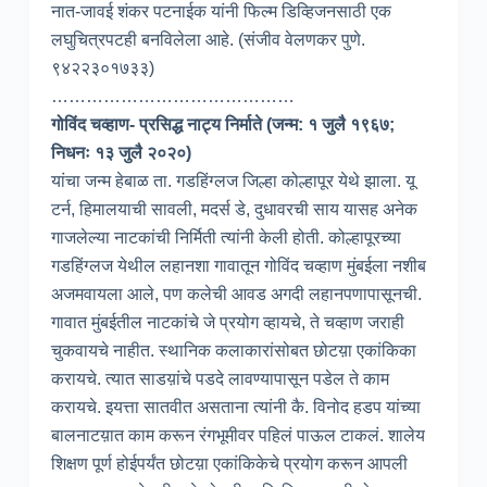
नात-जावई शंकर पटनाईक यांनी फिल्म डिव्हिजनसाठी एक
लघुचित्रपटही बनविलेला आहे. (संजीव वेलणकर पुणे.
९४२२३०१७३३)
……………………………………
गोविंद चव्हाण- प्रसिद्ध नाट्य निर्माते (जन्म: १ जुलै १९६७;
निधनः १३ जुलै २०२०)
यांचा जन्म हेबाळ ता. गडहिंग्लज जिल्हा कोल्हापूर येथे झाला. यू
टर्न, हिमालयाची सावली, मदर्स डे, दुधावरची साय यासह अनेक
गाजलेल्या नाटकांची निर्मिती त्यांनी केली होती. कोल्हापूरच्या
गडहिंग्लज येथील लहानशा गावातून गोविंद चव्हाण मुंबईला नशीब
अजमवायला आले, पण कलेची आवड अगदी लहानपणापासूनची.
गावात मुंबईतील नाटकांचे जे प्रयोग व्हायचे, ते चव्हाण जराही
चुकवायचे नाहीत. स्थानिक कलाकारांसोबत छोटय़ा एकांकिका
करायचे. त्यात साडय़ांचे पडदे लावण्यापासून पडेल ते काम
करायचे. इयत्ता सातवीत असताना त्यांनी कै. विनोद हडप यांच्या
बालनाटय़ात काम करून रंगभूमीवर पहिलं पाऊल टाकलं. शालेय
शिक्षण पूर्ण होईपर्यंत छोटय़ा एकांकिकेचे प्रयोग करून आपली