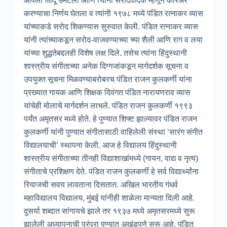
आपली जादू उमटली आणि त्यांनी सरोदवादक म्हणून करिअर
करण्याचा निर्णय घेतला व त्यांनी १९७८ मध्ये पंडित रत्नाकर व्यास
यांच्याकडे सरोद शिकण्यास सुरुवात केली. पंडित रत्नाकर व्यास
यांनी त्यांच्याकडून सरोद-वाजवण्याच्या च्या शैली आणि राग व लया
यांच्या शुद्धतेबद्दलही विशेष लक्ष दिले. तसेच त्यांना हिंदुस्थानी
शास्त्रीय संगीताच्या अनेक दिग्गजांकडून मार्गदर्शक सूचना व
उपयुक्त सूचना मिळवण्याबरोबरच पंडित राजन कुलकर्णी यांना
प्रख्यात गायक आणि शिक्षक दिवंगत पंडित नारायणराव व्यास
यांचेही मोलाचे मार्गदर्शन लाभले. पंडित राजन कुलकर्णी १९९३
पर्यंत अमृतसर मध्ये होते. हे पुण्यात शिफ्ट झाल्यावर पंडित राजन
कुलकर्णी यांनी पुण्यात संगीतासाठी वाहिलेली संस्था ‘सारंग संगीत
विद्यालयाची’ स्थापना केली. आज हे विद्यालय हिंदुस्थानी
शास्त्रीय संगीताच्या तीनही विद्याशाखांमध्ये (गायन, वाद्य व नृत्य)
संगीताचे प्रशिक्षण देते. पंडित राजन कुलकर्णी हे सर्व विद्यार्थ्यांना
रियाजची सवय लावताना दिसतात. अखिल भारतीय गंधर्व
महाविद्यालय विद्यालय, मुंबई यांनीही शाळेला मान्यता दिली आहे.
दुसर्या शब्दात सांगायचे झाले तर १९३७ मध्ये अमृतसरमध्ये सुरू
झालेली अध्यापनाची परंपरा पुण्यात अखंडपणे सुरू आहे. पंडित