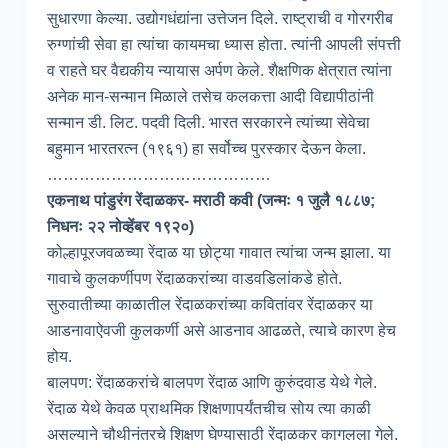
सुधारणा केल्या. उद्योगधंद्यांना उत्तेजन दिले. राष्ट्राची व गोरगरीब
रुग्णांची सेवा हा त्यांचा कायमचा ध्यास होता. त्यांनी आपली संपत्ती
व राहते घर वैद्यकीय न्यायास अर्पण केले. शैक्षणिक क्षेत्रात त्यांना
अनेक मान-सन्मान मिळाले तसेच कलकत्ता आदी विद्यापीठांनी
सन्मान डी. लिट. पदवी दिली. भारत सरकारने त्यांच्या सेवेचा
बहुमान भारतरत्न (१९६१) हा सर्वोच्च पुरस्कार देऊन केला.
……………………………………
एकनाथ पांडुरंग रेंदाळकर- मराठी कवी (जन्मः १ जुलै १८८७;
निधनः २२ नोव्हेंबर १९२०)
कोल्हापूरजवळच्या रेंदाळ या छोट्या गावात त्यांचा जन्म झाला. या
गावाचे कुलकर्णीपण रेंदाळकरांच्या वाडवडिलांकडे होते.
सुरुवातीच्या काळातील रेंदाळकरांच्या कवितांवर रेंदाळकर या
आडनावाऐवजी कुलकर्णी असे आडनाव आढळते, त्याचे कारण हेच
होय.
बालपण: रेंदाळकरांचे बालपण रेंदाळ आणि कुरुंदवाड येथे गेले.
रेंदाळ येथे केवळ प्राथमिक शिक्षणापर्यंतचीच सोय त्या काळी
असल्याने चौथीनंतरचे शिक्षण घेण्यासाठी रेंदाळकर कागलला गेले.