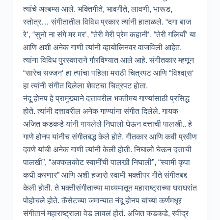
त्यांचे अल्बम्स आले. भक्तिगीते, भावगीते, लावणी, भारूड,
स्तोत्र… संगीतातील विविध प्रकार त्यांनी हाताळले. “दगा बाज
रे‘, “सुनो ना संगे मर मर‘, “तेरी मेरी प्रेम कहानी‘, “तेरी गलियॉं‘ या
आणि अशी अनेक गाणी त्यांनी व्हायोलिनवर वाजविली आहेत.
त्यांना विविध पुरस्काराने गौरविण्यात आले आहे. संगीतकार म्हणून
“सारेच सज्जन‘ हा त्यांचा पहिला मराठी चित्रपट आणि “विश्वा्स‘
हा त्यांनी संगीत दिलेला शेवटचा चित्रपट होता.
नंदू होनप हे प्रामुख्याने दत्तावरील भक्तीमय गाण्यांसाठी प्रसिद्ध
होते. त्यांनी दत्तावरील अनेक गाण्यांना संगीत दिलेले. गायक
अजित कडकडे यांनी गायलेले निघालो घेऊन दत्ताची पालखी.. हे
गाणे होनप यांनीच संगीतबद्ध केले होते. गीतकार आणि कवी प्रवीण
दवणे यांची अनेक गाणी त्यांनी केली होती. निघालो घेऊन दत्ताची
पालखी”, “अक्कलकोट स्वामींची पालखी निघाली”, “स्वामी कृपा
कधी करणार” आणि अशी हजारो स्वामी भक्तीपर गीते संगीतबद्द
केली होती. ते भक्तीसंगीताच्या माध्यमातून महाराष्ट्राच्या घराघरांत
पोहोचले होते. कॅसेटच्या जमान्यात नंदू होनप यांच्या कर्णमधूर
संगीतानं महाराष्ट्राला वेड लावलं होतं. अजित कडकडे, रवींद्र