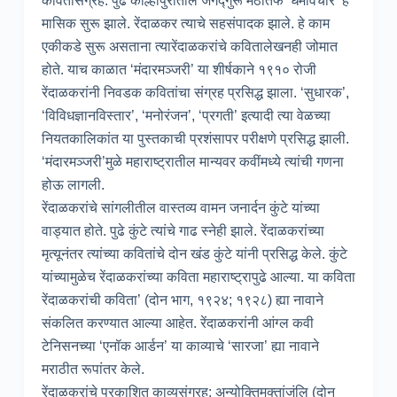
कवितासंग्रह: पुढे कोल्हापुरातील जगद्गुरू मठातर्फे ‘धर्मविचार’ हे
मासिक सुरू झाले. रेंदाळकर त्याचे सहसंपादक झाले. हे काम
एकीकडे सुरू असताना त्यारेंदाळकरांचे कवितालेखनही जोमात
होते. याच काळात ‘मंदारमञ्जरी’ या शीर्षकाने १९१० रोजी
रेंदाळकरांनी निवडक कवितांचा संग्रह प्रसिद्ध झाला. ‘सुधारक’,
‘विविधज्ञानविस्तार’, ‘मनोरंजन’, ‘प्रगती’ इत्यादी त्या वेळच्या
नियतकालिकांत या पुस्तकाची प्रशंसापर परीक्षणे प्रसिद्ध झाली.
‘मंदारमञ्जरी’मुळे महाराष्ट्रातील मान्यवर कवींमध्ये त्यांची गणना
होऊ लागली.
रेंदाळकरांचे सांगलीतील वास्तव्य वामन जनार्दन कुंटे यांच्या
वाड्यात होते. पुढे कुंटे त्यांचे गाढ स्नेही झाले. रेंदाळकरांच्या
मृत्यूनंतर त्यांच्या कवितांचे दोन खंड कुंटे यांनी प्रसिद्ध केले. कुंटे
यांच्यामुळेच रेंदाळकरांच्या कविता महाराष्ट्रापुढे आल्या. या कविता
रेंदाळकरांची कविता’ (दोन भाग, १९२४; १९२८) ह्या नावाने
संकलित करण्यात आल्या आहेत. रेंदाळकरांनी आंग्ल कवी
टेनिसनच्या ‘एनॉक आर्डन’ या काव्याचे ‘सारजा’ ह्या नावाने
मराठीत रूपांतर केले.
रेंदाळकरांचे प्रकाशित काव्यसंग्रह: अन्योक्तिमुक्तांजंलि (दोन