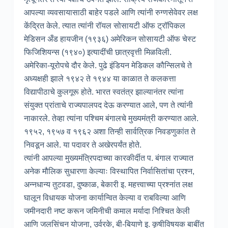
आपल्या व्यवसायासाठी बाहेर पडले आणि त्यांनी रुग्णसेवेवर लक्ष
केंद्रित केले. त्यात त्यांनी रॉयल सोसायटी ऑफ ट्रॉपिकल
मेडिसन अँड हायजीन (१९३६) अमेरिकन सोसायटी ऑफ चेस्ट
फिजिशियन्स (१९४०) इत्यादींची छात्रवृत्ती मिळविली.
अमेरिका-यूरोपचे दौर केले. पुढे इंडियन मेडिकल कौन्सिलचे ते
अध्यक्षही झाले १९४२ ते १९४४ या काळात ते कलकत्ता
विद्यापीठाचे कुलगूरू होते. भारत स्वतंत्र झाल्यानंतर त्यांना
संयुक्त प्रांताचे राज्यपालपद देऊ करण्यात आले, पण ते त्यांनी
नाकारले. तेव्हा त्यांना पश्चिम बंगालचे मुख्यमंत्री करण्यात आले.
१९५२, १९५७ व १९६२ अशा तिन्ही सार्वत्रिक निवडणुकांत ते
निवडून आले. या पदावर ते अखेरपर्यंत होते.
त्यांनी आपल्या मुख्यमंत्रिपदाच्या कारकीर्दीत प. बंगाल राज्यात
अनेक मौलिक सुधारणा केल्याः विस्थापित निर्वासितांचा प्रश्न,
अन्नधान्य तुटवडा, दुष्काळ, बेकारी इ. महत्त्वाच्या प्रश्नांत लक्ष
घालून विधायक योजना कार्यान्वित केल्या व राबविल्या आणि
जमीनदारी नष्ट करून जमिनीची कमाल मर्यादा निश्चित केली
आणि जलसिंचन योजना, उर्वरके, बी-बियाणे इ. कृषीविषयक बाबींत