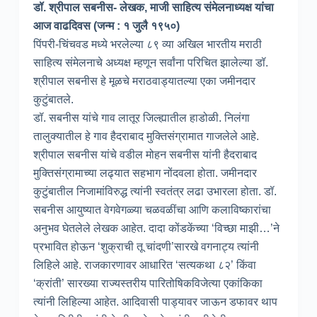
डॉ. श्रीपाल सबनीस- लेखक, माजी साहित्य संमेलनाध्यक्ष यांचा
आज वाढदिवस (जन्म : १ जुलै १९५०)
पिंपरी-चिंचवड मध्ये भरलेल्या ८९ व्या अखिल भारतीय मराठी
साहित्य संमेलनाचे अध्यक्ष म्हणून सर्वांना परिचित झालेल्या डॉ.
श्रीपाल सबनीस हे मूळचे मराठवाड्यातल्या एका जमीनदार
कुटुंबातले.
डॉ. सबनीस यांचे गाव लातूर जिल्ह्यातील हाडोळी. निलंगा
तालुक्यातील हे गाव हैदराबाद मुक्तिसंग्रामात गाजलेले आहे.
श्रीपाल सबनीस यांचे वडील मोहन सबनीस यांनी हैदराबाद
मुक्तिसंग्रामाच्या लढ्यात सहभाग नोंदवला होता. जमीनदार
कुटुंबातील निजामांविरुद्ध त्यांनी स्वतंत्र ‌लढा उभारला होता. डॉ.
सबनीस आयुष्यात वेगवेगळ्या चळवळींचा आणि कलाविष्कारांचा
अनुभव घेतलेले लेखक आहेत. दादा कोंडकेंच्या ‘विच्छा माझी…’ने
प्रभावित होऊन ‘शुक्राची तू चांदणी’सारखे वगनाट्य त्यांनी
लिहिले आहे. राजकारणावर आधारित ‘सत्यकथा ८२’ किंवा
‘क्रांती’ सारख्या राज्यस्तरीय पारितोषिकविजेत्या एकांकिका
त्यांनी लिहिल्या आहेत. आदिवासी पाड्यावर जाऊन डफावर थाप