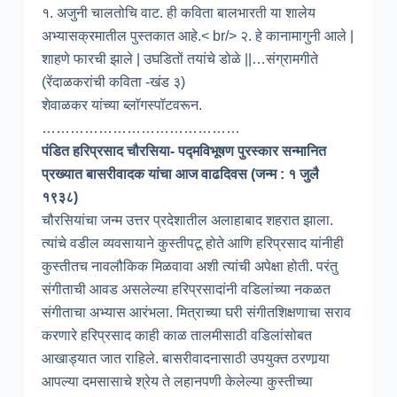
१. अजुनी चालतोचि वाट. ही कविता बालभारती या शालेय
अभ्यासक्रमातील पुस्तकात आहे.< br/> २. हे कानामागुनी आले |
शाहणे फारची झाले | उघडितों तयांचे डोळे ||…संग्रामगीते
(रेंदाळकरांची कविता -खंड ३)
शेवाळकर यांच्या ब्लॉगस्पॉटवरून.
……………………………………
पंडित हरिप्रसाद चौरसिया- पद्मविभूषण पुरस्कार सन्मानित
प्रख्यात बासरीवादक यांचा आज वाढदिवस (जन्म : १ जुलै
१९३८)
चौरसियांचा जन्म उत्तर प्रदेशातील अलाहाबाद शहरात झाला.
त्यांचे वडील व्यवसायाने कुस्तीपटू होते आणि हरिप्रसाद यांनीही
कुस्तीतच नावलौकिक मिळवावा अशी त्यांची अपेक्षा होती. परंतु
संगीताची आवड असलेल्या हरिप्रसादांनी वडिलांच्या नकळत
संगीताचा अभ्यास आरंभला. मित्राच्या घरी संगीतशिक्षणाचा सराव
करणारे हरिप्रसाद काही काळ तालमीसाठी वडिलांसोबत
आखाड्यात जात राहिले. बासरीवादनासाठी उपयुक्त ठरणार्‍या
आपल्या दमसासाचे श्रेय ते लहानपणी केलेल्या कुस्तीच्या