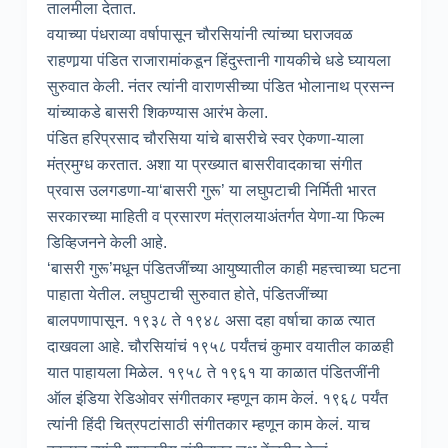
तालमीला देतात.
वयाच्या पंधराव्या वर्षापासून चौरसियांनी त्यांच्या घराजवळ
राहणार्‍या पंडित राजारामांकडून हिंदुस्तानी गायकीचे धडे घ्यायला
सुरुवात केली. नंतर त्यांनी वाराणसीच्या पंडित भोलानाथ प्रसन्न
यांच्याकडे बासरी शिकण्यास आरंभ केला.
पंडित हरिप्रसाद चौरसिया यांचे बासरीचे स्वर ऐकणा-याला
मंत्रमुग्ध करतात. अशा या प्रख्यात बासरीवादकाचा संगीत
प्रवास उलगडणा-या‘बासरी गुरू’ या लघुपटाची निर्मिती भारत
सरकारच्या माहिती व प्रसारण मंत्रालयाअंतर्गत येणा-या फिल्म
डिव्हिजनने केली आहे.
‘बासरी गुरू’मधून पंडितजींच्या आयुष्यातील काही महत्त्वाच्या घटना
पाहाता येतील. लघुपटाची सुरुवात होते, पंडितजींच्या
बालपणापासून. १९३८ ते १९४८ असा दहा वर्षाचा काळ त्यात
दाखवला आहे. चौरसियांचं १९५८ पर्यंतचं कुमार वयातील काळही
यात पाहायला मिळेल. १९५८ ते १९६१ या काळात पंडितजींनी
ऑल इंडिया रेडिओवर संगीतकार म्हणून काम केलं. १९६८ पर्यंत
त्यांनी हिंदी चित्रपटांसाठी संगीतकार म्हणून काम केलं. याच