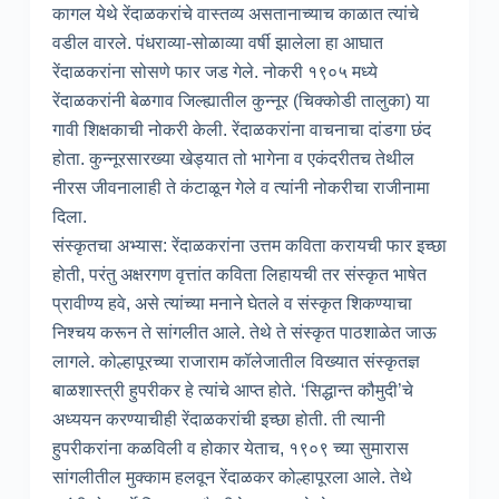
कागल येथे रेंदाळकरांचे वास्तव्य असतानाच्याच काळात त्यांचे
वडील वारले. पंधराव्या-सोळाव्या वर्षी झालेला हा आघात
रेंदाळकरांना सोसणे फार जड गेले. नोकरी १९०५ मध्ये
रेंदाळकरांनी बेळगाव जिल्ह्यातील कुन्नूर (चिक्कोडी तालुका) या
गावी शिक्षकाची नोकरी केली. रेंदाळकरांना वाचनाचा दांडगा छंद
होता. कुन्नूरसारख्या खेड्यात तो भागेना व एकंदरीतच तेथील
नीरस जीवनालाही ते कंटाळून गेले व त्यांनी नोकरीचा राजीनामा
दिला.
संस्कृतचा अभ्यास: रेंदाळकरांना उत्तम कविता करायची फार इच्छा
होती, परंतु अक्षरगण वृत्तांत कविता लिहायची तर संस्कृत भाषेत
प्रावीण्य हवे, असे त्यांच्या मनाने घेतले व संस्कृत शिकण्याचा
निश्चय करून ते सांगलीत आले. तेथे ते संस्कृत पाठशाळेत जाऊ
लागले. कोल्हापूरच्या राजाराम कॉलेजातील विख्यात संस्कृतज्ञ
बाळशास्त्री हुपरीकर हे त्यांचे आप्त होते. ‘सिद्धान्त कौमुदी’चे
अध्ययन करण्याचीही रेंदाळकरांची इच्छा होती. ती त्यानी
हुपरीकरांना कळविली व होकार येताच, १९०९ च्या सुमारास
सांगलीतील मुक्काम हलवून रेंदाळकर कोल्हापूरला आले. तेथे