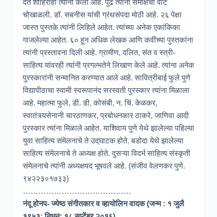
देत शाहिरीही त्यांनी केली आहे. पुढे त्यांनी समीक्षेची वाट
चोखाळली. डॉ. सबनीस यांची ग्रंथसंपदा मोठी आहे. २६ पेक्षा
जास्त पुस्तके त्यांनी लिहिले आहेत. त्यांच्या अनेक एकांकिका
गाजलेल्या आहेत. ६० हून अधिक लेखक आणि कवींच्या पुस्तकांना
त्यांनी प्रस्तावना दिली आहे. ग्रामीण, दलित, संत व स्त्री-
साहित्य यांवरही त्यांनी प्रगल्भतेने लिखाण केले आहे. त्यांना अनेक
पुरस्कारांनी सन्मानित करण्यात आले आहे. सावित्रीबाई फुले पुणे
विद्यापीठाचा स्वामी स्वरूपानंद सरस्वती पुरस्कार त्यांना मिळाला
आहे. महात्मा फुले, डी. डी. कोसंबी, न. चिं. केळकर,
स्वातंत्र्यसेनानी चारठाणकर, प्रबोधनकार ठाकरे, जाणिवा आदी
पुरस्कार त्यांना मिळाले आहेत. याशिवाय पुणे येथे झालेल्या पहिल्या
युवा साहित्य संमेलनाचे ते उद‍‍्घाटक होते. बडोदा ये‌थे झालेल्या
साहित्य संमेलनाचे ते अध्यक्ष होते. दुसऱ्या विदर्भ साहित्य संस्कृती
संमेलनाचे त्यांनी अध्यक्षपद भूषवले आहे. (संजीव वेलणकर पुणे.
९४२२३०१७३३)
……………………………………
नंदू होनप- ज्येष्ठ संगीतकार व व्हायोलिन वादक (जन्म : १ जुलै
१९५३; निधनः १८ सप्टेंबर २०१६)