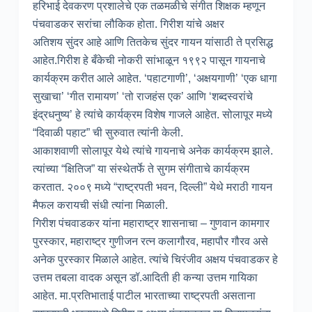
हरिभाई देवकरण प्रशालेचे एक तळमळीचे संगीत शिक्षक म्हणून
पंचवाडकर सरांचा लौकिक होता. गिरीश यांचे अक्षर
अतिशय सुंदर आहे आणि तितकेच सुंदर गायन यांसाठी ते प्रसिद्ध
आहेत.गिरीश हे बँकेची नोकरी सांभाळून १९९२ पासून गायनाचे
कार्यक्रम करीत आले आहेत. ‘पहाटगाणी’, ‘अक्षयगाणी’ ‘एक धागा
सुखाचा’ ‘गीत रामायण’ ‘तो राजहंस एक’ आणि ‘शब्दस्वरांचे
इंद्रधनुष्य’ हे त्यांचे कार्यक्रम विशेष गाजले आहेत. सोलापूर मध्ये
“दिवाळी पहाट” ची सुरुवात त्यांनी केली.
आकाशवाणी सोलापूर येथे त्यांचे गायनाचे अनेक कार्यक्रम झाले.
त्यांच्या “क्षितिज” या संस्थेतर्फे ते सुगम संगीताचे कार्यक्रम
करतात. २००९ मध्ये “राष्ट्रपती भवन, दिल्ली” येथे मराठी गायन
मैफल करायची संधी त्यांना मिळाली.
गिरीश पंचवाडकर यांना महाराष्ट्र शासनाचा – गुणवान कामगार
पुरस्कार, महाराष्ट्र गुणीजन रत्न कलागौरव, महापौर गौरव असे
अनेक पुरस्कार मिळाले आहेत. त्यांचे चिरंजीव अक्षय पंचवाडकर हे
उत्तम तबला वादक असून डॉ.आदिती ही कन्या उत्तम गायिका
आहेत. मा.प्रतिभाताई पाटील भारताच्या राष्ट्रपती असताना