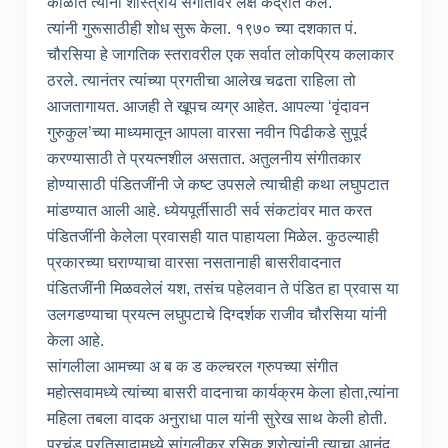
काळात त्यांनी शास्त्रीय संगीतावर लक्ष केंद्रीत केलं.
त्यांनी गुरूसाठीही शोध सुरू केला. १९७० च्या दशकात पं.
चौरसिया हे जागतिक स्तरावरील एक सर्वात लोकप्रिय कलाकार
ठरले. त्यानंतर त्यांच्या प्रगतीचा आलेख चढता राहिला तो
आजतागायत. आजही ते खूपच व्यग्र आहेत. आपल्या ‘वृंदावन
गुरुकुल’च्या माध्यमातून आपला वारसा नवीन पिढीकडे सुपूर्द
करण्यासाठी ते प्रयत्नशील असतात. अतुलनीय संगीतकार
होण्यासाठी पंडितजींनी जे कष्ट उपसले त्याचीही कथा लघुपटात
मांडण्यात आली आहे. ध्येयपूर्तीसाठी सर्व संकटांवर मात करत
पंडितजींनी केलेला प्रवासही यात पाहायला मिळेल. कुठल्याही
प्रकारच्या घराण्याचा वारसा नसतानाही बासरीवादनात
पंडितजींनी मिळवलेलं यश, तसंच पहेलवान ते पंडित हा प्रवास या
उलगडण्याचा प्रयत्न लघुपटाचे दिग्दर्शक राजीव चौरसिया यांनी
केला आहे.
सांगलीला आमच्या अ ब क ड कल्चरल ग्रुपच्या संगीत
महोत्सवामध्ये त्यांच्या बासरी वादनाचा कार्यक्रम केला होता,त्यांना
महिला तबला वादक अनुराधा पाल यांनी सुरेख साथ केली होती.
प्रचंड प्रतिसादामध्ये सांगलीकर रसिक श्रोत्यांनी त्याचा आनंद