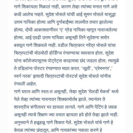
गाणे शिकायला मिळालं नाही, कारण तेव्हा त्यांच्या मनात गाणे असे
कधी आलेच नव्हते. सुदेश भोसले यांची आई सुमन भोसले यासुद्धा
उत्तम गायिका होत्या आणि दुर्गाबाईंच्या तालमीत तयार झालेल्या
होत्या. दोघी आकाशवाणीवर ‘ए’ ग्रेड गायिका म्हणून नावाजलेल्या
होत्या. आई एवढी उत्तम गायिका असूनही तिने सुदेशना समोर
बसवून गाणे शिकवले नाही. वडील चित्रकार नरेंद्र भोसले यांचा
चित्रपटांची मोठमोठी होर्डिंग्ज रंगवण्याचा व्यवसाय होता. सुदेश
यांना कॉलेजपासूनच पोट्रेट्स काढायचा छंद जडला होता. त्यामुळे
ते वडिलांना पोस्टर रंगवण्यात मदत करत. ‘जूली’, ‘प्रेमनगर’,’
स्वर्ग नरक’ इत्यादी चित्रपटांची पोस्टर्स सुदेश भोसले यांनीच
रंगवली आहेत.
गाणे घरात आणि स्वतःत असूनही, जेव्हा सुदेश ‘मेलडी मेकर्स’ मध्ये
गेले तेव्हा त्यांच्या गायनावर शिक्कामोर्तब झाले. त्यानंतर ते
शास्त्रीय संगीतावर भर द्यायला लागले. गाणे आणि पेंटिंग हे जवळ
असूनही त्याचे शिक्षण ज्या वयात व्हायला हवे होते तेव्हा झाले नाही.
अनुभवाने ते हळूहळू गाणे शिकत गेले. सुदेश भोसले यांचे गाणे हे
केवळ त्यांच्या छंदातून, आणि गायकांच्या नकला करणे हे