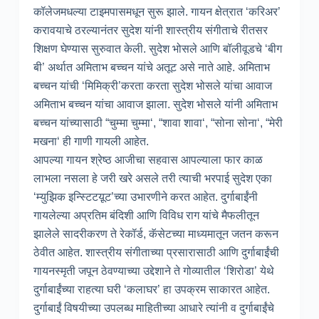
कॉलेजमधल्या टाइमपासमधून सुरू झाले. गायन क्षेत्रात ‘करिअर’
करावयाचे ठरल्यानंतर सुदेश यांनी शास्त्रीय संगीताचे रीतसर
शिक्षण घेण्यास सुरुवात केली. सुदेश भोसले आणि बॉलीवूडचे ‘बीग
बी’ अर्थात अमिताभ बच्चन यांचे अतूट असे नाते आहे. अमिताभ
बच्चन यांची ‘मिमिक्री’करता करता सुदेश भोसले यांचा आवाज
अमिताभ बच्चन यांचा आवाज झाला. सुदेश भोसले यांनी अमिताभ
बच्चन यांच्यासाठी “चुम्मा चुम्मा‘, “शावा शावा‘, “सोना सोना‘, “मेरी
मखना‘ ही गाणी गायली आहेत.
आपल्या गायन श्रेष्ठ आजीचा सहवास आपल्याला फार काळ
लाभला नसला हे जरी खरे असले तरी त्याची भरपाई सुदेश एका
‘म्युझिक इन्स्टिटय़ूट’च्या उभारणीने करत आहेत. दुर्गाबाईंनी
गायलेल्या अप्रतिम बंदिशी आणि विविध राग यांचे मैफलीतून
झालेले सादरीकरण ते रेकॉर्ड, कॅसेटच्या माध्यमातून जतन करून
ठेवीत आहेत. शास्त्रीय संगीताच्या प्रसारासाठी आणि दुर्गाबाईंची
गायनस्मृती जपून ठेवण्याच्या उद्देशाने ते गोव्यातील ‘शिरोडा’ येथे
दुर्गाबाईंच्या राहत्या घरी ‘कलाघर’ हा उपक्रम साकारत आहेत.
दुर्गाबाईं विषयीच्या उपलब्ध माहितीच्या आधारे त्यांनी व दुर्गाबाईंचे