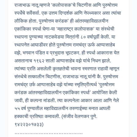
राजाभाऊ नातू म्हणजे ‘कलोपासक’चे चिटणीस आणि पुरुषोत्तम
स्पर्धेचे सर्वेसर्वा. एक उत्तम दिग्दर्शक आणि नेपथ्यकार असा त्यांचा
लौकिक होता. पुरुषोत्तम करंडक’ ही आंतरमहाविद्यालयीन
एकांकिका स्पर्धा घेणा-या ‘महाराष्ट्र कलोपासक’ या संस्थेची
स्थापना पुण्याच्या नाटकवेडया मित्रांनी ८० वर्षापूर्वी केली. या
स्थापनेत आघाडीवर होते पुरुषोत्तम रामचंद्र ऊर्फ आप्पासाहेब
वझे, भगवान पंडित व प्रभुदास भूपटकर. ही स्पर्धा आकारास येत
असतानाच १९६२ साली आप्पासाहेब वझे यांचे निधन झाले.
त्यांच्या प्रति असलेली कृतज्ञतेची भावना स्मरणात राहावी म्हणून
संस्थेचे तत्कालीन चिटणीस, राजाभाऊ नातू यांनी कै. पुरुषोत्तम
रामचंद्र उर्फ आप्पासाहेब वझे यांच्या स्मृतिप्रीत्यर्थ ‘पुरुषोत्तम
करंडक आंतरमहाविद्यालयीन एकांकिका स्पर्धा’ आयोजित केली
जावी, ही कल्पना मांडली. त्या कल्पनेला आकार आला आणि गेले
५५ वर्ष पुण्यातील महाविद्यालयीन तरुणाईच्या मनात आपली
हक्काची प्रतिष्ठा कमावली. (संजीव वेलणकर पुणे.
९४२२३०१७३३)
……………………………………