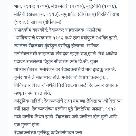
भाग, १९११; १९१५), मंदारमंजरी (१९१०), बुद्धिनीति (१९१६),
मोहिनी (खंडकाव्य, १९१३), यमुनागीत (दीर्घकाव्य) विरहिणी राधा
(१९१६), सारजा (दीर्घकाव्य)
संपादकीय कारकीर्द: रेंदाळकर सहसंपादक असलेल्या
‘धर्मविचार’चे प्रकाशन १९१२ मध्ये एका वर्षापुरते स्थगित झाले.
त्यानंतर रेंदाळकर मुंबईहून प्रसिद्ध होणाऱ्या ‘मासिक
मनोरंजन’मध्ये साहाय्यक संपादक म्हणूम रुजू झाले. तेथे आधीच
पदावर असलेल्या विठ्ठल सीताराम ऊर्फ वि.सी. गुर्जर
यांच्याबरोबरच ‘मनोरंजन’वर रेंदाळकरांचेही नाव झळकू लागले.
गुर्जर यांचे ते साहाय्यक होते.’मनोरंजन’शिवाय ‘करमणूक’,
विविधज्ञानविस्तार’ येथेही निरनिराळ्या काळी रेंदाळकर संपादक
म्हणून काम करत होते.
कौटुंबिक माहिती: रेंदाळकरांचे लग्न वयाच्या तेविसाव्या-चोविसाव्या
वर्षी झाले. रेंदाळकरांच्या पत्नींना पुढे हिस्टेरिया जडला. १९१९
मध्ये पत्नीचे निधन झाले. रेंदाळकर पती-पत्नीला दोन मुली आणि
एक मुलगा होता.
रेंदाळकरांच्या प्रसिद्ध कवितासंपादन करा