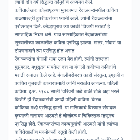
त्यांनी दोन वर्षे सिद्धान्त कौमुदीचे अध्ययन केले.
कवितालेखन: कोल्हापूरच्या मुक्कामात रेंदाळकरांमधील कवित्व
बाळशास्त्री हुपरीकरांच्या ध्यानी आले. त्यांनी रेंदाळकरांना
प्रोत्साहन दिले. कोल्हापुरात त्या काळी ‘विजयी मराठा’ हे
साप्ताहिक निघत असे. याच साप्ताहिकात रेंदाळकरांच्या
सुरवातीच्या काळातील कविता प्रसिद्ध झाल्या. मात्र, ‘मंदार’ या
टोपणनावाने त्या प्रसिद्ध होत असत.
रेंदाळकरांना बंगाली भा़षा उतम येत होती. त्यांनी तरुलता
मुझुमदार, मधुसूदन मायकेल दत्त या बंगाली कवींच्या कवितांचे
मराठी रूपांतर केले आहे. बंगालीबरोबरच काही संस्कृत, इंग्रजी व
क्वचित गुजराती काव्यरचनाही त्यांनी मराठीत आणल्या. पहिली
कविता: इ.स. १९०८ साली ‘वरिवरी जळे बाळे! डोळे अहा भरले
किती!’ ही रेंदाळकरांची अगदी पहिली कविता ‘केरळ
कोकिळा’मध्य़े प्रसिद्ध झाली. या मासिकाचे विख्यात संपादक
कृष्णाजी नारायण आठवले हे चोखंदळ व चिकित्सक म्हणूनच
प्रसिद्ध होते. रेंदाळकरांच्या काव्यगुणांची आठवले यांनी त्यांच्या
कवितेखालीच मनमोकळी स्तुती केली होती.