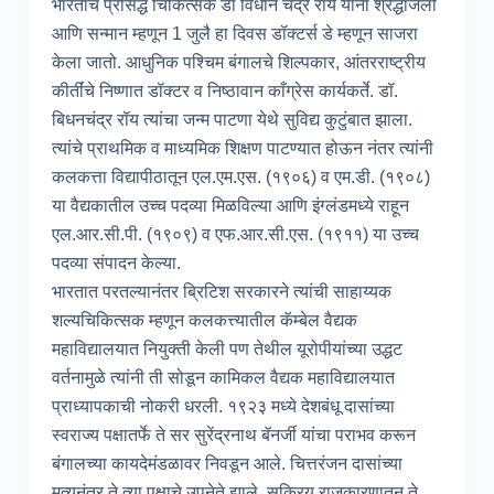
भारताचे प्रसिद्ध चिकित्सक डॉ विधान चंद्र रॉय यांना श्रद्धांजली
आणि सन्मान म्हणून 1 जुलै हा दिवस डॉक्टर्स डे म्हणून साजरा
केला जातो. आधुनिक पश्चिम बंगालचे शिल्पकार, आंतरराष्ट्रीय
कीर्तींचे निष्णात डॉक्टर व निष्ठावान काँग्रेस कार्यकर्ते. डॉ.
बिधनचंद्र रॉय त्यांचा जन्म पाटणा येथे सुविद्य कुटुंबात झाला.
त्यांचे प्राथमिक व माध्यमिक शिक्षण पाटण्यात होऊन नंतर त्यांनी
कलकत्ता विद्यापीठातून एल.एम.एस. (१९०६) व एम.डी. (१९०८)
या वैद्यकातील उच्च पदव्या मिळविल्या आणि इंग्लंडमध्ये राहून
एल.आर.सी.पी. (१९०९) व एफ.आर.सी.एस. (१९११) या उच्च
पदव्या संपादन केल्या.
भारतात परतल्यानंतर ब्रिटिश सरकारने त्यांची साहाय्यक
शल्यचिकित्सक म्हणून कलकत्त्यातील कॅम्बेल वैद्यक
महाविद्यालयात नियुक्ती केली पण तेथील यूरोपीयांच्या उद्धट
वर्तनामुळे त्यांनी ती सोडून कामिकल वैद्यक महाविद्यालयात
प्राध्यापकाची नोकरी धरली. १९२३ मध्ये देशबंधू दासांच्या
स्वराज्य पक्षातर्फे ते सर सुरेंद्रनाथ बॅनर्जी यांचा पराभव करून
बंगालच्या कायदेमंडळावर निवडून आले. चित्तरंजन दासांच्या
मृत्यूनंतर ते त्या पक्षाचे उपनेते झाले. सक्रिय राजकारणातून ते