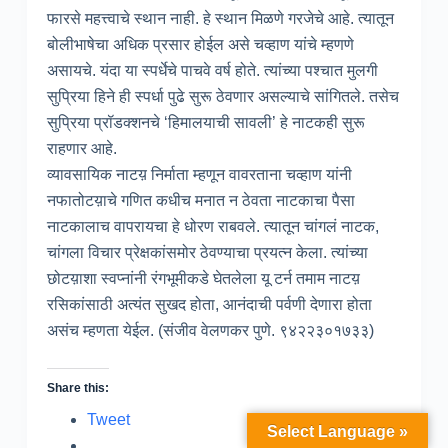
फारसे महत्त्वाचे स्थान नाही. हे स्थान मिळणे गरजेचे आहे. त्यातून
बोलीभाषेचा अधिक प्रसार होईल असे चव्हाण यांचे म्हणणे
असायचे. यंदा या स्पर्धेचे पाचवे वर्ष होते. त्यांच्या पश्चात मुलगी
सुप्रिया हिने ही स्पर्धा पुढे सुरू ठेवणार असल्याचे सांगितले. तसेच
सुप्रिया प्रॉडक्शनचे ‘हिमालयाची सावली’ हे नाटकही सुरू
राहणार आहे.
व्यावसायिक नाटय़ निर्माता म्हणून वावरताना चव्हाण यांनी
नफातोटय़ाचे गणित कधीच मनात न ठेवता नाटकाचा पैसा
नाटकालाच वापरायचा हे धोरण राबवले. त्यातून चांगलं नाटक,
चांगला विचार प्रेक्षकांसमोर ठेवण्याचा प्रयत्न केला. त्यांच्या
छोटय़ाशा स्वप्नांनी रंगभूमीकडे घेतलेला यू टर्न तमाम नाटय़
रसिकांसाठी अत्यंत सुखद होता, आनंदाची पर्वणी देणारा होता
असंच म्हणता येईल. (संजीव वेलणकर पुणे. ९४२२३०१७३३)
Share this:
Tweet
Select Language »