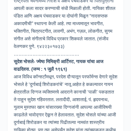
राष्ट्रपती भवनामध्ये गिरीश व अक्षय पंचवाडकर या पितापुत्रांना
आपली कला सादर करण्याची संधी मिळाली होती. गायिका शीतल
पंडित आणि अक्षय पंचवाडकर या दोघांनी मिळून “नादसप्तक
अकादमीची” स्थापना केली आहे. त्या माध्यमातून भावगीत,
भक्तिगीत, चित्रपटगीत, लावणी, अभंग, गज़ल, लोकगीत, सुगम
संगीत असे संगीताचे विविध प्रकार शिकवले जातात. (संजीव
वेलणकर पुणे. ९४२२३०१७३३)
……………………………………
सुदेश भोसले- ज्येष्ठ मिमिक्री आर्टिस्ट, गायक यांचा आज
वाढदिवस. (जन्म : १ जुलै १९६१)
आज विविध कॉन्सर्टांमधून, परदेश दौऱ्यातून परफॉर्मन्स देणारे सुदेश
भोसले हे ‘दुर्गाबाई शिरोडकरांचे’ नातू आहेत हे कळल्यावर गायन
क्षेत्रातील दिग्गज व्यक्तिमत्त्वे आदराने कानाची ‘पाळी’ पकडतात
ते पाहून सुदेश गहिवरतात. लतादीदी, आशाताई, पं. हृदयनाथ,
गुलाम मुस्तफा खान यांसारख्या दिग्गजांनी आपल्या आजीविषयी
काढलेले भावोद्गार ऐकून ते हेलावतात. सुदेश भोसले यांच्या आजी
दुर्गाबाई शिरोडकर या त्यांच्या पिढीतल्या नामवंत शास्त्रीय
गायिका होत्या. पण त्या असेपर्यंत सुदेश यांना त्यांच्याकडून कधीच