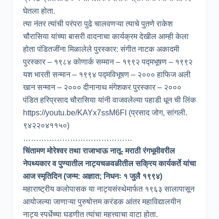
घेतला होता.
त्या नंतर त्यांची परंपरा पुढे चालवणऱ्या त्याचे पुतणे राकेश
चौरासिया यांच्या बासरी वादनाचा कार्यक्रम देखील आम्ही केला
होता पंडितजींना मिळालेले पुरस्कार: संगीत नाटक अकादमी
पुरस्कार – १९८४ कोणार्क सम्मान – १९९२ पद्मभूषण – १९९२
यश भारती सन्मान – १९९४ पद्मविभूषण – २००० हाफिज अली
खान सन्मान – २००० दीनानाथ मंगेशकर पुरस्कार – २०००
पंडित हरिप्रसाद चौरासिया यांनी वाजवलेल्या पहाडी धून ची लिंक
https://youtu.be/KAYx7ssM6FI (प्रसाद जोग, सांगली.
९४२२०४११५०)
……………………………………
चिंतामण मोरेश्वर तथा राजाभाऊ नातू- मराठी रंगभूमीवरील
नेपथ्यकार व पुण्यातील नाट्यचळवळीतील सक्रिय कार्यकर्ते यांचा
आज स्मृतिदिन (जन्म: अज्ञात; निधनः १ जुलै १९९४)
महाराष्ट्रीय कलोपासक या नाट्यसंस्थेमार्फत १९६३ सालापासून
आयोजल्या जाणाऱ्या पुरुषोत्तम करंडक आंतर महाविद्यालयीन
नाट्य स्पर्धेच्या घडणीत त्यांचा महत्त्वाचा वाटा होता.