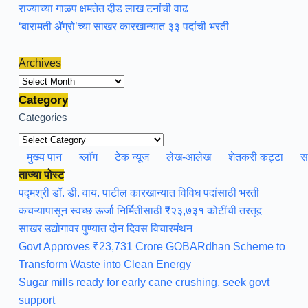
राज्याच्या गाळप क्षमतेत दीड लाख टनांची वाढ
‘बारामती ॲग्रो’च्या साखर कारखान्यात ३३ पदांची भरती
Archives
Archives
Category
Categories
मुख्य पान
ब्लॉग
टेक न्यूज
लेख-आलेख
शेतकरी कट्टा
स
ताज्या पोस्ट
पद्मश्री डॉ. डी. वाय. पाटील कारखान्यात विविध पदांसाठी भरती
कचऱ्यापासून स्वच्छ ऊर्जा निर्मितीसाठी ₹२३,७३१ कोटींची तरतूद
साखर उद्योगावर पुण्यात दोन दिवस विचारमंथन
Govt Approves ₹23,731 Crore GOBARdhan Scheme to
Transform Waste into Clean Energy
Sugar mills ready for early cane crushing, seek govt
support