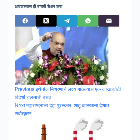
आवडल्यास ही बातमी शेअर करा
Previous
इथेनॉल मिश्रणाचे लक्ष्य गाठल्यास एक लाख कोटी
विदेशी चलनाची बचत
Next
महाराष्ट्राला दहा पुरस्कार, शाहू कारखाना देशात
सर्वोत्कृष्ट