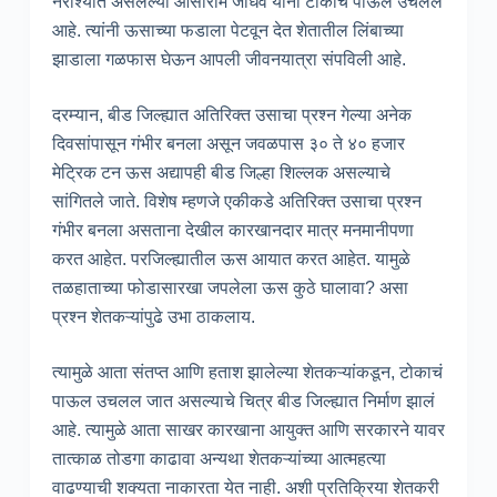
नैराश्यात असलेल्या आसाराम जाधव यांनी टोकाचे पाऊल उचलले
आहे. त्यांनी ऊसाच्या फडाला पेटवून देत शेतातील लिंबाच्या
झाडाला गळफास घेऊन आपली जीवनयात्रा संपविली आहे.
दरम्यान, बीड जिल्ह्यात अतिरिक्त उसाचा प्रश्न गेल्या अनेक
दिवसांपासून गंभीर बनला असून जवळपास ३० ते ४० हजार
मेट्रिक टन ऊस अद्यापही बीड जिल्हा शिल्लक असल्याचे
सांगितले जाते. विशेष म्हणजे एकीकडे अतिरिक्त उसाचा प्रश्न
गंभीर बनला असताना देखील कारखानदार मात्र मनमानीपणा
करत आहेत. परजिल्ह्यातील ऊस आयात करत आहेत. यामुळे
तळहाताच्या फोडासारखा जपलेला ऊस कुठे घालावा? असा
प्रश्‍न शेतकऱ्यांपुढे उभा ठाकलाय.
त्यामुळे आता संतप्त आणि हताश झालेल्या शेतकऱ्यांकडून, टोकाचं
पाऊल उचलल जात असल्याचे चित्र बीड जिल्ह्यात निर्माण झालं
आहे. त्यामुळे आता साखर कारखाना आयुक्त आणि सरकारने यावर
तात्काळ तोडगा काढावा अन्यथा शेतकऱ्यांच्या आत्महत्या
वाढण्याची शक्यता नाकारता येत नाही. अशी प्रतिक्रिया शेतकरी