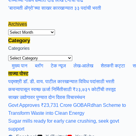
राज्याच्या गाळप क्षमतेत दीड लाख टनांची वाढ
‘बारामती ॲग्रो’च्या साखर कारखान्यात ३३ पदांची भरती
Archives
Archives
Category
Categories
मुख्य पान
ब्लॉग
टेक न्यूज
लेख-आलेख
शेतकरी कट्टा
स
ताज्या पोस्ट
पद्मश्री डॉ. डी. वाय. पाटील कारखान्यात विविध पदांसाठी भरती
कचऱ्यापासून स्वच्छ ऊर्जा निर्मितीसाठी ₹२३,७३१ कोटींची तरतूद
साखर उद्योगावर पुण्यात दोन दिवस विचारमंथन
Govt Approves ₹23,731 Crore GOBARdhan Scheme to
Transform Waste into Clean Energy
Sugar mills ready for early cane crushing, seek govt
support