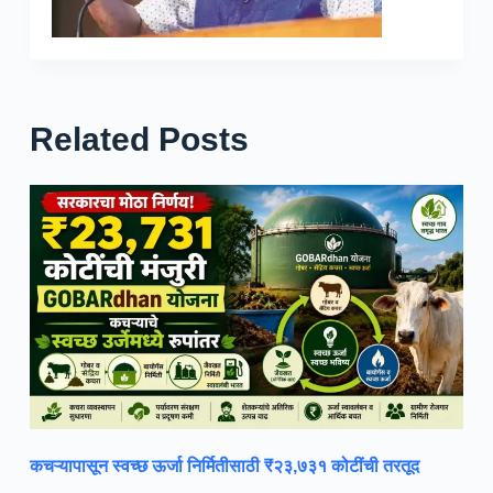
Related Posts
कचऱ्यापासून स्वच्छ ऊर्जा निर्मितीसाठी ₹२३,७३१ कोटींची तरतूद