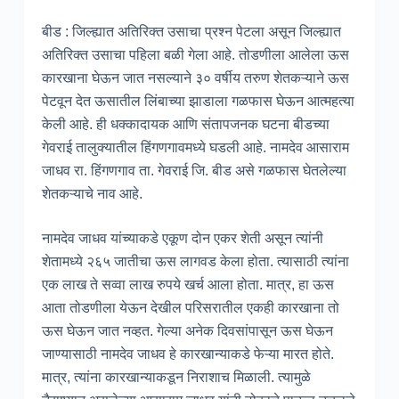
बीड : जिल्ह्यात अतिरिक्त उसाचा प्रश्न पेटला असून जिल्ह्यात
अतिरिक्त उसाचा पहिला बळी गेला आहे. तोडणीला आलेला ऊस
कारखाना घेऊन जात नसल्याने ३० वर्षीय तरुण शेतकऱ्याने ऊस
पेटवून देत ऊसातील लिंबाच्या झाडाला गळफास घेऊन आत्महत्या
केली आहे. ही धक्कादायक आणि संतापजनक घटना बीडच्या
गेवराई तालुक्यातील हिंगणगावमध्ये घडली आहे. नामदेव आसाराम
जाधव रा. हिंगणगाव ता. गेवराई जि. बीड असे गळफास घेतलेल्या
शेतकऱ्याचे नाव आहे.
नामदेव जाधव यांच्याकडे एकूण दोन एकर शेती असून त्यांनी
शेतामध्ये २६५ जातीचा ऊस लागवड केला होता. त्यासाठी त्यांना
एक लाख ते सव्वा लाख रुपये खर्च आला होता. मात्र, हा ऊस
आता तोडणीला येऊन देखील परिसरातील एकही कारखाना तो
ऊस घेऊन जात नव्हत. गेल्या अनेक दिवसांपासून ऊस घेऊन
जाण्यासाठी नामदेव जाधव हे कारखान्याकडे फेऱ्या मारत होते.
मात्र, त्यांना कारखान्याकडून निराशाच मिळाली. त्यामुळे