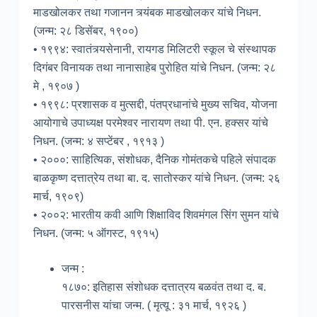
माडखोलकर तथा गजानन त्र्यंबक माडखोलकर यांचे निधन.
(जन्म: २८ डिसेंबर, १९००)
• १९९४: स्वातंत्र्यसेनानी, रायगड मिलिटरी स्कूल चे संस्थापक
दिगंबर विनायक तथा नानासाहेब पुरोहित यांचे निधन. (जन्म: २८
मे , १९०७ )
• १९९८: प्रशासक व मुत्सद्दी, पंतप्रधानांचे मुख्य सचिव, योजना
आयोगाचे उपाध्यक्ष परमेश्वर नारायण तथा पी. एन. हक्सर यांचे
निधन. (जन्म: ४ सप्टेंबर , १९१३ )
• २०००: साहित्यिक, संशोधक, दैनिक गोमंतकचे पहिले संपादक
बाळकृष्ण दत्तात्रेय तथा बा. द. सातोस्कर यांचे निधन. (जन्म: २६
मार्च, १९०९)
• २००२: भारतीय कवी आणि शिक्षाविद शिवमंगल सिंग सुमन यांचे
निधन. (जन्म: ५ ऑगस्ट, १९१५)
जन्म :
१८७०: इतिहास संशोधक दत्तात्रय बळवंत तथा द. ब.
पारसनीस यांचा जन्म. ( मृत्यू : ३१ मार्च, १९२६ )