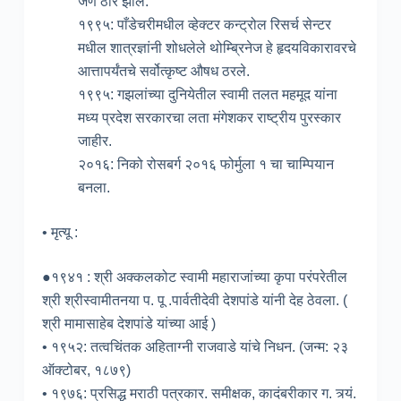
जण ठार झाले.
१९९५: पाँडेचरीमधील व्हेक्टर कन्ट्रोल रिसर्च सेन्टर
मधील शात्रज्ञांनी शोधलेले थोम्ब्रिनेज हे हृदयविकारावरचे
आत्तापर्यंतचे सर्वोत्कृष्ट औषध ठरले.
१९९५: गझलांच्या दुनियेतील स्वामी तलत महमूद यांना
मध्य प्रदेश सरकारचा लता मंगेशकर राष्ट्रीय पुरस्कार
जाहीर.
२०१६: निको रोसबर्ग २०१६ फोर्मुला १ चा चाम्पियान
बनला.
• मृत्यू :
●१९४१ : श्री अक्कलकोट स्वामी महाराजांच्या कृपा परंपरेतील
श्री श्रीस्वामीतनया प. पू .पार्वतीदेवी देशपांडे यांनी देह ठेवला. (
श्री मामासाहेब देशपांडे यांच्या आई )
• १९५२: तत्वचिंतक अहिताग्नी राजवाडे यांचे निधन. (जन्म: २३
ऑक्टोबर, १८७९)
• १९७६: प्रसिद्ध मराठी पत्रकार. समीक्षक, कादंबरीकार ग. त्र्यं.