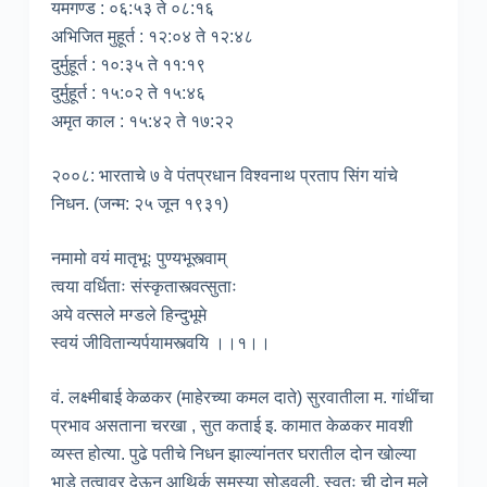
यमगण्ड : ०६:५३ ते ०८:१६
अभिजित मुहूर्त : १२:०४ ते १२:४८
दुर्मुहूर्त : १०:३५ ते ११:१९
दुर्मुहूर्त : १५:०२ ते १५:४६
अमृत काल : १५:४२ ते १७:२२
२००८: भारताचे ७ वे पंतप्रधान विश्वनाथ प्रताप सिंग यांचे
निधन. (जन्म: २५ जून १९३१)
नमामो वयं मातृभूः पुण्यभूस्त्वाम्
त्वया वर्धिताः संस्कृतास्त्वत्सुताः
अये वत्सले मग्डले हिन्दुभूमे
स्वयं जीवितान्यर्पयामस्त्वयि ।।१।।
वं. लक्ष्मीबाई केळकर (माहेरच्या कमल दाते) सुरवातीला म. गांधींचा
प्रभाव असताना चरखा , सुत कताई इ. कामात केळकर मावशी
व्यस्त होत्या. पुढे पतीचे निधन झाल्यांनतर घरातील दोन खोल्या
भाडे तत्वावर देऊन आथिर्क समस्या सोडवली. स्वतः ची दोन मुले