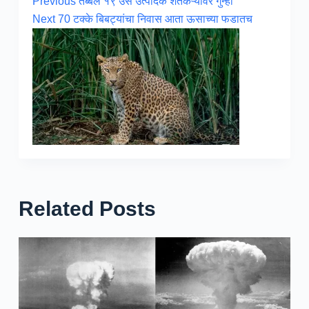
Previous
तब्बल १९ उस उत्‍पादक शेतकऱ्यांवर गुन्हा
Next
70 टक्के बिबट्यांचा निवास आता ऊसाच्या फडातच
Related Posts