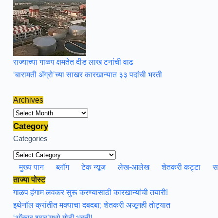
राज्याच्या गाळप क्षमतेत दीड लाख टनांची वाढ
‘बारामती ॲग्रो’च्या साखर कारखान्यात ३३ पदांची भरती
Archives
Archives
Category
Categories
मुख्य पान
ब्लॉग
टेक न्यूज
लेख-आलेख
शेतकरी कट्टा
स
ताज्या पोस्ट
गाळप हंगाम लवकर सुरू करण्यासाठी कारखान्यांची तयारी!
इथेनॉल क्रांतीत मक्याचा दबदबा; शेतकरी अजूनही तोट्यात
‘ओंकार शुगर’मध्ये मोठी भरती!