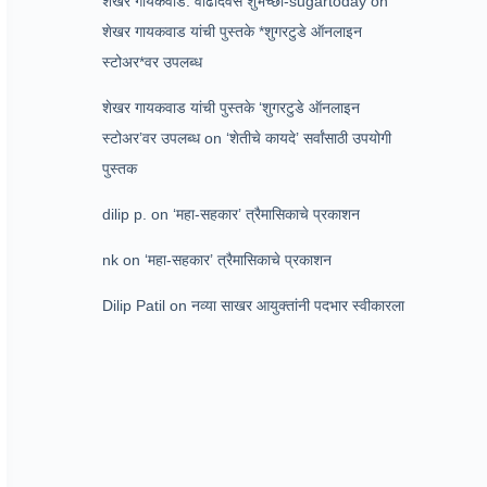
शेखर गायकवाड: वाढदिवस शुभेच्छा-sugartoday
on
शेखर गायकवाड यांची पुस्तके *शुगरटुडे ऑनलाइन
स्टोअर*वर उपलब्ध
शेखर गायकवाड यांची पुस्तके ‘शुगरटुडे ऑनलाइन
स्टोअर’वर उपलब्ध
on
‘शेतीचे कायदे’ सर्वांसाठी उपयोगी
पुस्तक
dilip p.
on
‘महा-सहकार’ त्रैमासिकाचे प्रकाशन
nk
on
‘महा-सहकार’ त्रैमासिकाचे प्रकाशन
Dilip Patil
on
नव्या साखर आयुक्तांनी पदभार स्वीकारला