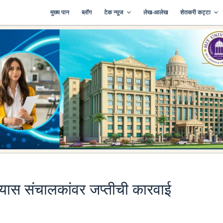
मुख्य पान
ब्लॉग
टेक न्यूज
लेख-आलेख
शेतकरी कट्टा
ल्यास संचालकांवर जप्तीची कारवाई