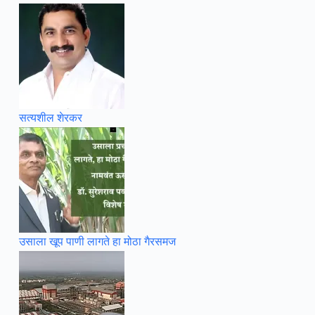
सत्यशील शेरकर
उसाला खूप पाणी लागते हा मोठा गैरसमज