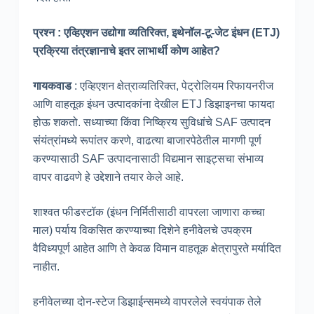
प्रश्न : एव्हिएशन उद्योगा व्यतिरिक्त, इथेनॉल-टू-जेट इंधन (ETJ)
प्रक्रिया तंत्रज्ञानाचे इतर लाभार्थी कोण आहेत?
गायकवाड
: एव्हिएशन क्षेत्राव्यतिरिक्त, पेट्रोलियम रिफायनरीज
आणि वाहतूक इंधन उत्पादकांना देखील ETJ डिझाइनचा फायदा
होऊ शकतो. सध्याच्या किंवा निष्क्रिय सुविधांचे SAF उत्पादन
संयंत्रांमध्ये रूपांतर करणे, वाढत्या बाजारपेठेतील मागणी पूर्ण
करण्यासाठी SAF उत्पादनासाठी विद्यमान साइट्सचा संभाव्य
वापर वाढवणे हे उद्देशाने तयार केले आहे.
शाश्वत फीडस्टॉक (इंधन निर्मितीसाठी वापरला जाणारा कच्चा
माल) पर्याय विकसित करण्याच्या दिशेने हनीवेलचे उपक्रम
वैविध्यपूर्ण आहेत आणि ते केवळ विमान वाहतूक क्षेत्रापुरते मर्यादित
नाहीत.
हनीवेलच्या दोन-स्टेज डिझाईन्समध्ये वापरलेले स्वयंपाक तेले