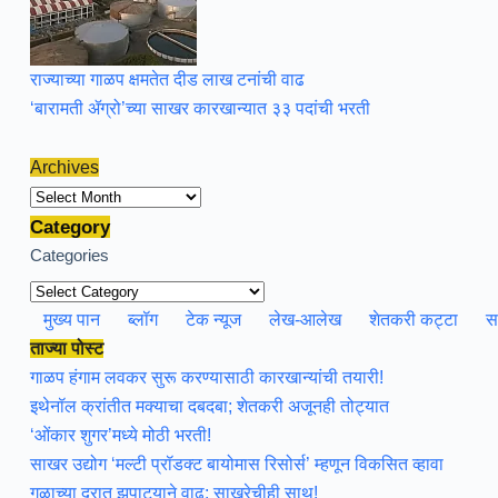
राज्याच्या गाळप क्षमतेत दीड लाख टनांची वाढ
‘बारामती ॲग्रो’च्या साखर कारखान्यात ३३ पदांची भरती
Archives
Archives
Category
Categories
मुख्य पान
ब्लॉग
टेक न्यूज
लेख-आलेख
शेतकरी कट्टा
स
ताज्या पोस्ट
गाळप हंगाम लवकर सुरू करण्यासाठी कारखान्यांची तयारी!
इथेनॉल क्रांतीत मक्याचा दबदबा; शेतकरी अजूनही तोट्यात
‘ओंकार शुगर’मध्ये मोठी भरती!
साखर उद्योग ‘मल्टी प्रॉडक्ट बायोमास रिसोर्स’ म्हणून विकसित व्हावा
गुळाच्या दरात झपाट्याने वाढ; साखरेचीही साथ!