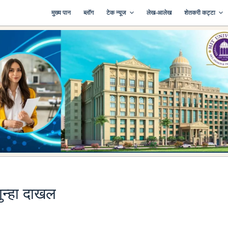
मुख्य पान
ब्लॉग
टेक न्यूज
लेख-आलेख
शेतकरी कट्टा
ुन्हा दाखल