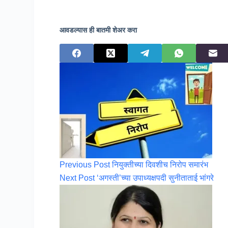
आवडल्यास ही बातमी शेअर करा
Previous
Post
नियुक्तीच्या दिवशीच निरोप समारंभ
Next
Post
‘अगस्ती’च्या उपाध्यक्षपदी सुनीताताई भांगरे