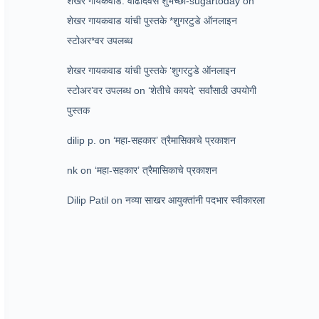
शेखर गायकवाड: वाढदिवस शुभेच्छा-sugartoday
on
शेखर गायकवाड यांची पुस्तके *शुगरटुडे ऑनलाइन
स्टोअर*वर उपलब्ध
शेखर गायकवाड यांची पुस्तके ‘शुगरटुडे ऑनलाइन
स्टोअर’वर उपलब्ध
on
‘शेतीचे कायदे’ सर्वांसाठी उपयोगी
पुस्तक
dilip p.
on
‘महा-सहकार’ त्रैमासिकाचे प्रकाशन
nk
on
‘महा-सहकार’ त्रैमासिकाचे प्रकाशन
Dilip Patil
on
नव्या साखर आयुक्तांनी पदभार स्वीकारला