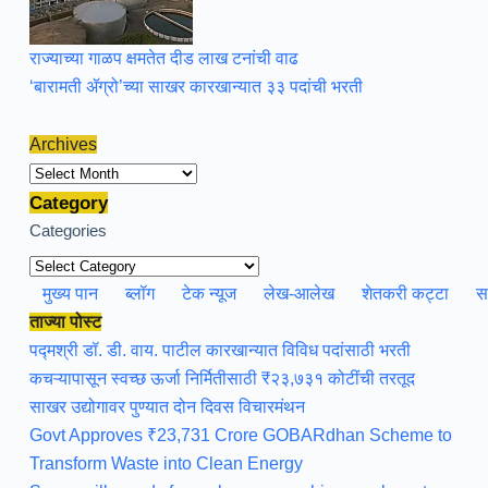
राज्याच्या गाळप क्षमतेत दीड लाख टनांची वाढ
‘बारामती ॲग्रो’च्या साखर कारखान्यात ३३ पदांची भरती
Archives
Archives
Category
Categories
मुख्य पान
ब्लॉग
टेक न्यूज
लेख-आलेख
शेतकरी कट्टा
स
ताज्या पोस्ट
पद्मश्री डॉ. डी. वाय. पाटील कारखान्यात विविध पदांसाठी भरती
कचऱ्यापासून स्वच्छ ऊर्जा निर्मितीसाठी ₹२३,७३१ कोटींची तरतूद
साखर उद्योगावर पुण्यात दोन दिवस विचारमंथन
Govt Approves ₹23,731 Crore GOBARdhan Scheme to
Transform Waste into Clean Energy