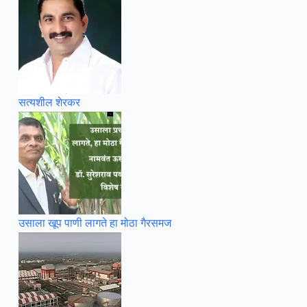
सत्यशील शेरकर
उसाला खूप पाणी लागते हा मोठा गैरसमज