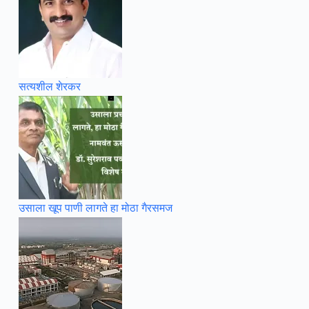
सत्यशील शेरकर
उसाला खूप पाणी लागते हा मोठा गैरसमज