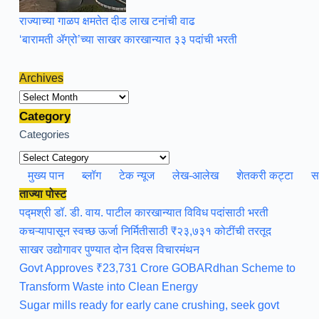
राज्याच्या गाळप क्षमतेत दीड लाख टनांची वाढ
‘बारामती ॲग्रो’च्या साखर कारखान्यात ३३ पदांची भरती
Archives
Archives
Category
Categories
मुख्य पान
ब्लॉग
टेक न्यूज
लेख-आलेख
शेतकरी कट्टा
स
ताज्या पोस्ट
पद्मश्री डॉ. डी. वाय. पाटील कारखान्यात विविध पदांसाठी भरती
कचऱ्यापासून स्वच्छ ऊर्जा निर्मितीसाठी ₹२३,७३१ कोटींची तरतूद
साखर उद्योगावर पुण्यात दोन दिवस विचारमंथन
Govt Approves ₹23,731 Crore GOBARdhan Scheme to
Transform Waste into Clean Energy
Sugar mills ready for early cane crushing, seek govt