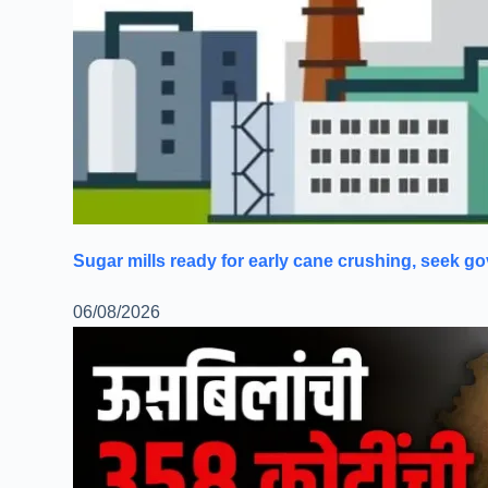
Sugar mills ready for early cane crushing, seek g
06/08/2026