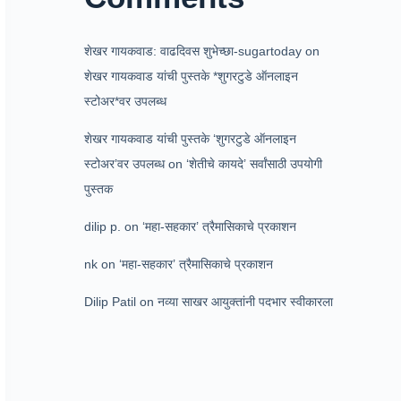
शेखर गायकवाड: वाढदिवस शुभेच्छा-sugartoday
on
शेखर गायकवाड यांची पुस्तके *शुगरटुडे ऑनलाइन
स्टोअर*वर उपलब्ध
शेखर गायकवाड यांची पुस्तके ‘शुगरटुडे ऑनलाइन
स्टोअर’वर उपलब्ध
on
‘शेतीचे कायदे’ सर्वांसाठी उपयोगी
पुस्तक
dilip p.
on
‘महा-सहकार’ त्रैमासिकाचे प्रकाशन
nk
on
‘महा-सहकार’ त्रैमासिकाचे प्रकाशन
Dilip Patil
on
नव्या साखर आयुक्तांनी पदभार स्वीकारला