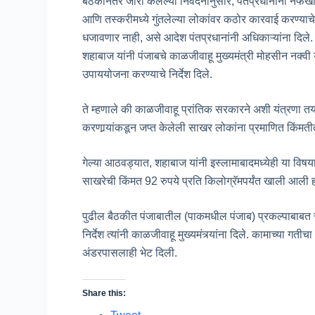
बैठकीनंतर जारी केलेल्या निवेदनानुसार, पंतप्रधानांनी नफेख
आणि तस्करीमध्ये गुंतलेल्या लोकांवर कठोर कारवाई करण्याच
धजावणार नाही, असे आदेश पंतप्रधानांनी अधिकाऱ्यांना दिले.
शहाबाज यांनी पंजाबचे काळजीवाहू मुख्यमंत्री मोहसीन नक्वी य
उपाययोजना करण्याचे निर्देश दिले.
ते म्हणाले की काळजीवाहू प्रांतिक सरकारने अशी यंत्रण
करणार्‍यांकडून जप्त केलेली साखर लोकांना प्रमाणित किंमत
गेल्या आठवड्यात, शहाबाज यांनी इस्लामाबादमध्येही या विषया
साखरेची किंमत 92 रुपये प्रति किलोग्रॅमपर्यंत खाली आली 
पुढील बैठकीत पंजाबातील (पाकमधील पंजाब) प्रकल्पाबाबत स
निर्देश त्यांनी काळजीवाहू मुख्यमंत्र्यांना दिले. कामाच्या ग
अंडरपासलाही भेट दिली.
Share this: