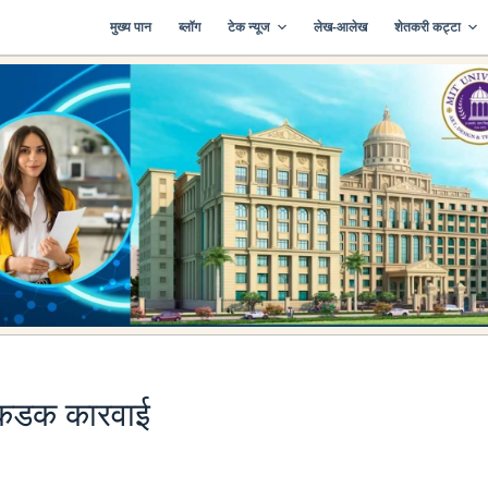
मुख्य पान
ब्लॉग
टेक न्यूज
लेख-आलेख
शेतकरी कट्टा
 कडक कारवाई