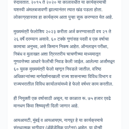
रुंदावतात. २०१५ ते २०२० या कालावधीत या कार्यक्रमाची
यशस्वी अंमलबजावणी झाल्यानंतर त्यात खंड पडला होता.
लोकाग्रहास्तव हा कार्यक्रम आता पुन्हा सुरू करण्यात येत आहे.
मुख्यमंत्री फेलोशिप २०२३ करीता अर्ज करण्यासाठी वय २१ ते
२६ वर्षे दरम्यान असावे. ६० टक्के गुणांसह पदवी व एक वर्षाचा
कामाचा अनुभव, असे किमान निकष आहेत. ऑनलाइन परीक्षा,
निबंध व मुलाखत अशा त्रिस्तरीय चाचणीच्या माध्यमातून
गुणवत्तेच्या आधारे फेलोंची निवड केली जाईल. आलेल्या अर्जांमधून
६० युवक मुख्यमंत्री फेलो म्हणून निवडले जातील. वरिष्ठ
अधिकाऱ्यांच्या मार्गदर्शनाखाली राज्य शासनाच्या विविध विभाग व
राज्यभरातील विविध कार्यालयांमध्ये हे फेलो वर्षभर काम करतील.
ही नियुक्ती एक वर्षासाठी असून, या काळात रू. ७५ हजार एवढे
मानधन किंवा शिष्यवृत्ती दिली जाणार आहे.
आयआयटी, मुंबई व आयआयएम, नागपूर हे या कार्यक्रमाचे
संस्थात्मक भागीदार (ॲकॅडेमिक पार्टनर) आहेत. या दोन्ही