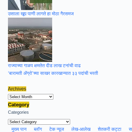
उसाला खूप पाणी लागते हा मोठा गैरसमज
राज्याच्या गाळप क्षमतेत दीड लाख टनांची वाढ
‘बारामती ॲग्रो’च्या साखर कारखान्यात ३३ पदांची भरती
Archives
Archives
Category
Categories
मुख्य पान
ब्लॉग
टेक न्यूज
लेख-आलेख
शेतकरी कट्टा
स