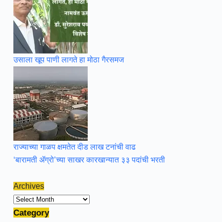
उसाला खूप पाणी लागते हा मोठा गैरसमज
राज्याच्या गाळप क्षमतेत दीड लाख टनांची वाढ
‘बारामती ॲग्रो’च्या साखर कारखान्यात ३३ पदांची भरती
Archives
Archives
Category