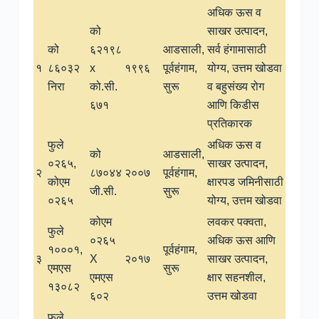
अधिक ऊस व
को
साखर उत्पादन,
को
६२१९८
आडसाली,
सर्व हंगामासाठी
१
८६०३२
x
१९९६
पूर्वहंगाम,
योग्य, उत्तम खोडवा
निरा
को.सी.
सुरू
व बहुसंख्य रोग
६७१
आणि किडीस
प्रतिकारक
फुले
अधिक ऊस व
को
आडसाली,
०२६५,
साखर उत्पादन,
२
८७०४४
२००७
पूर्वहंगाम,
कोएम
क्षारपड जमिनीसाठी
जी.सी.
सुरू
०२६५
योग्य, उत्तम खोडवा
कोएम
लवकर पक्वता,
फुले
०२६५
अधिक ऊस आणि
१०००१,
पूर्वहंगाम,
३
X
२०१७
साखर उत्पादन,
एमएस
सुरू
एमएस
क्षार सहनशील,
१३०८२
६०२
उत्तम खोडवा
फुले