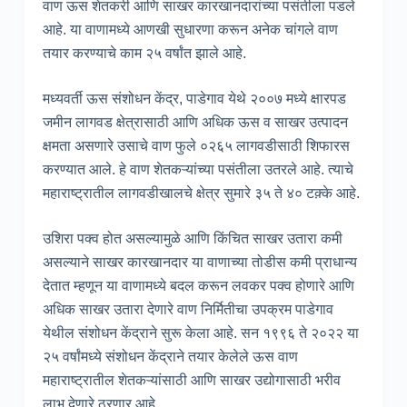
वाण ऊस शेतकरी आणि साखर कारखानदारांच्या पसंतीला पडले
आहे. या वाणामध्ये आणखी सुधारणा करून अनेक चांगले वाण
तयार करण्याचे काम २५ वर्षांत झाले आहे.
मध्यवर्ती ऊस संशोधन केंद्र, पाडेगाव येथे २००७ मध्ये क्षारपड
जमीन लागवड क्षेत्रासाठी आणि अधिक ऊस व साखर उत्पादन
क्षमता असणारे उसाचे वाण फुले ०२६५ लागवडीसाठी शिफारस
करण्यात आले. हे वाण शेतकऱ्यांच्या पसंतीला उतरले आहे. त्याचे
महाराष्ट्रातील लागवडीखालचे क्षेत्र सुमारे ३५ ते ४० टक़्के आहे.
उशिरा पक्व होत असल्यामुळे आणि किंचित साखर उतारा कमी
असल्याने साखर कारखानदार या वाणाच्या तोडीस कमी प्राधान्य
देतात म्हणून या वाणामध्ये बदल करून लवकर पक्व होणारे आणि
अधिक साखर उतारा देणारे वाण निर्मितीचा उपक्रम पाडेगाव
येथील संशोधन केंद्राने सुरू केला आहे. सन १९९६ ते २०२२ या
२५ वर्षांमध्ये संशोधन केंद्राने तयार केलेले ऊस वाण
महाराष्ट्रातील शेतकऱ्यांसाठी आणि साखर उद्योगासाठी भरीव
लाभ देणारे ठरणार आहे.