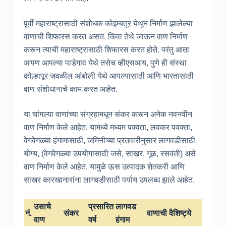
पूर्वी महाराष्ट्रासाठी संशोधक कोइम्बतूर येथून निर्माण झालेल्या
वाणाची शिफारस करत असत. किंवा तेथे जाऊन वाण निर्माण
करून त्याची महाराष्ट्रासाठी शिफारस करत होते. परंतु आता
आपण आपल्या पाडेगाव येथे तसेच व्हीएसआय, पुणे ही संस्था
कोल्हापूर जवळील आंबोली येथे आपल्यासाठी आणि भारतासाठी
वाण संशोधानाचे काम करत आहेत.
या चांगल्या वाणांच्या संग्रहामधून संकर करून अनेक नवनवीन
वाण निर्माण केले आहेत. यामध्ये मध्यम पक्वता, लवकर पवक्ता,
वेगवेगळ्या हंगामासाठी, जमिनीच्या प्रतवारीनुसार लागवडीसाठी
योग्य, (वेगवेगळ्या उपयोगासाठी जसे, साखर, गूळ, रसवंती) असे
वाण निर्माण केले आहेत. यामुळे ऊस उत्पादक शेतकरी आणि
साखर कारखानारांना लागवडीसाठी पर्याय उपलब्ध झाले आहेत.
उसाचे
प्रसारित
लागवड
नं.
संकर
वाणाची वैशिष्ट्ये
वाण
वर्ष
हंगाम