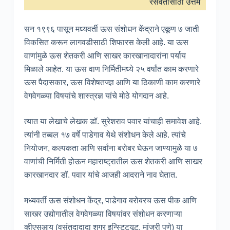
रसवंतीसाठी उत्तम
सन १९९६ पासून मध्यवर्ती ऊस संशोधन केंद्राने एकूण ७ जाती
विकसित करून लागवडीसाठी शिफारस केली आहे. या ऊस
वाणांमुळे ऊस शेतकरी आणि साखर कारखानादारांना पर्याय
मिळाले आहेत. या ऊस वाण निर्मितीमध्ये २५ वर्षांत काम करणारे
ऊस पैदासकार, ऊस विशेषतज्ज्ञ आणि या ठिकाणी काम करणारे
वेगवेगळ्या विषयांचे शास्त्रज्ञ यांचे मोठे योगदान आहे.
त्यात या लेखाचे लेखक डॉ. सुरेशराव पवार यांचाही समावेश आहे.
त्यांनी तब्बल १७ वर्षे पाडेगाव येथे संशोधन केले आहे. त्यांचे
नियोजन, कल्पकता आणि सर्वांना बरोबर घेऊन जाण्यामुळे या ७
वाणांची निर्मिती होऊन महाराष्ट्रातील ऊस शेतकरी आणि साखर
कारखानदार डॉ. पवार यांचे आजही आदराने नाव घेतात.
मध्यवर्ती ऊस संशोधन केंद्र, पाडेगाव बरोबरच ऊस पीक आणि
साखर उद्योगातील वेगवेगळ्या विषयांवर संशोधन करणाऱ्या
व्हीएसआय (वसंतदादादा शुगर इन्स्टिट्यूट, मांजरी पुणे) या