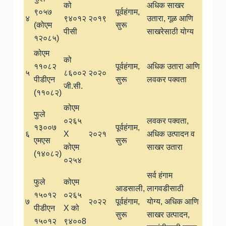
को
अधिक साखर
९०५७
पूर्वहंगाम,
४
९४०१२
२०१९
उतारा, गूळ आणि
(कोएम
सुरू
पीसी
साखरेसाठी योग्य
१२०८५)
कोएम
को
११०८२
पूर्वहंगाम,
अधिक उतारा आणि
५
८६००२
२०२०
पीडीएन
सुरू
लवकर पक्वता
जी.सी.
(११०८२)
कोएम
फुले
०२६५
लवकर पक्वता,
१३००७
पूर्वहंगाम,
६
X
२०२१
अधिक उत्पादन व
एमएस
सुरू
कोएम
साखर उतारा
(१४०८२)
०२५४
सर्व हंगाम
फुले
कोएम
आडसाली,
लागवडीसाठी
१५०१२
०२६५
७
२०२२
पूर्वहंगाम,
योग्य, अधिक आणि
पीडीएन
X को
सुरू
साखर उत्पादन,
१५०१२
९४००8