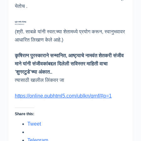
येतोच .
मुकुंद साबळे, कोल्हापूर
9022989442
(श्री. साबळे यांनी स्वत:च्या शेतामध्ये प्रयोग करून, स्वानुभवावर
आधारित लिखाण केले आहे.)
कृषिरत्न पुरस्काराने सन्मानित, आष्ट्याचे नामवंत शेतकरी संजीव
माने यांनी संजीवकांबद्दल दिलेली सविस्तर माहिती वाचा
‘शुगरटुडे’च्या अंकात..
त्यासाठी खालील लिंकवर जा
https://online.pubhtml5.com/ublkn/qrnf/#p=1
Share this:
Tweet
Telegram