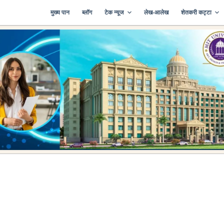
मुख्य पान
ब्लॉग
टेक न्यूज
लेख-आलेख
शेतकरी कट्टा