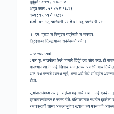
दुर्मुहूर्त : ०७:५९ ते ०८:४४
अमृत काल : ११:४५ ते १३:२३
वर्ज्य : १५:०१ ते १६:३९
वर्ज्य : ०५:१२, जानेवारी २९ ते ०६:५३, जानेवारी २९
।।एषः ब्रह्मा च विष्णुश्च रुद्रैषाहि च भास्करः।
त्रिदेवात्मा त्रिमूर्त्यात्मा सर्वदेवमयो रविः।।
आज रथसप्तमी.
: माघ शु. सप्तमीला केले जाणारे हिंदूंचे एक सौर व्रत. ही सप्तम
मानण्यात आली आहे. शिवाय, मन्वंतराच्या प्रारंभी याच तिथील
आहे. रथ म्हणजे रथस्थ सूर्य, असा अर्थ येथे अभिप्रेत असण्य
होतो.
सूर्योपासनेमध्ये रथ ह्या संज्ञेला महत्त्वाचे स्थान आहे, एवढे
व्रताचरणांवरून हे स्पष्ट होते. दक्षिणायनात रथहीन झालेला स
रथचक्राशी साम्य असल्यामुळेच सूर्याचा रथ एकचाकी असल्