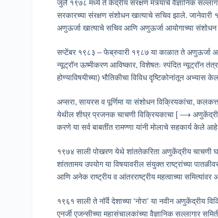
जुलै १९७८ मध्ये ते केंद्रीय संरक्षण मंत्र्यांचे वैज्ञानि
सरकारच्या संरक्षण संशोधन खात्याचे सचिव झाले. जानेवारी १
अणुऊर्जा खात्याचे सचिव आणि अणुऊर्जा आयोगाच्या संशोधन
सप्टेंबर १९८३ – फेब्रुवारी १९८७ या काळात ते अणुऊर्जा आयोग
न्यूट्रॉन ऊष्मीकरण आविष्कार, विशेषतः स्पंदित न्यूट्रॉन तंत्
होण्याविषयीच्या) भौतिकीचा विविध दृष्टिकोनांतून अभ्यास के
अप्सरा, सायरस व पूर्णिमा या संशोधन विक्रियकांचा, कलक
येथील शीघ्र प्रजनक चाचणी विक्रियकाचा [ ⟶ अणुकेंद्रीय 
करणे या सर्व बाबतींत रामण्णा यांनी मोलाचे सहकार्य केले आहे
१९७४ साली पोखरण येथे शांततेकरिता अणुकेंद्रीय चाचणी घडवून
शांततामय उपयोग या विषयावरील संयुक्त राष्ट्रांच्या पातळीवर 
आणि अनेक राष्ट्रीय व आंतरराष्ट्रीय महत्वाच्या समित्यांवर अध
१९६१ साली ते नॉर्वे देशाच्या ‘नोरा’ या नवीन अणुकेंद्रीय 
एनर्जी एजन्सीच्या महासंचालकांच्या वैज्ञानिक सल्लागार स