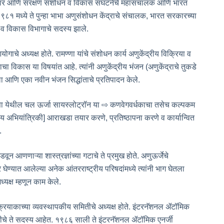
क सल्लागार आणि संरक्षण संशोधन व विकास संघटनेचे महासंचालक आणि भारत
९८१ मध्ये ते पुन्हा भाभा अणुसंशोधन केंद्राचे संचालक, भारत सरकारच्या
 व विकास विभागाचे सदस्य झाले.
ाचे अध्यक्ष होते. रामण्णा यांचे संशोधन कार्य अणुकेंद्रीय विक्रिया व
राचा विकास या विषयांत आहे. त्यांनी अणुकेंद्रीय भंजन (अणुकेंद्राचे तुकडे
ला आणि एका नवीन भंजन सिद्धांताचे प्रतिपादन केले.
त्ता येथील चल ऊर्जा सायस्लोट्रॉन या ⇨ कणवेगवर्धकाचा तसेच कल्पकम
अभियांत्रिकी] आराखडा तयार करणे, प्रतिष्ठापना करणे व कार्यान्वित
.
 आणणाऱ्या शास्त्रज्ञांच्या गटाचे ते प्रमुख होते. अणुऊर्जेचे
घेण्यात आलेल्या अनेक आंतरराष्ट्रीय परिषदांमध्ये त्यांनी भाग घेतला
्यक्ष म्हणून काम केले.
विक्रियाकाच्या व्यवस्थापकीय समितीचे अध्यक्ष होते. इंटरनॅशनल ॲटॉमिक
मितीचे ते सदस्य आहेत. १९८६ साली ते इंटरनॅशनल ॲटॉमिक एनर्जी