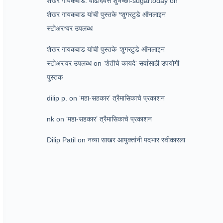
शेखर गायकवाड: वाढदिवस शुभेच्छा-sugartoday
on
शेखर गायकवाड यांची पुस्तके *शुगरटुडे ऑनलाइन
स्टोअर*वर उपलब्ध
शेखर गायकवाड यांची पुस्तके ‘शुगरटुडे ऑनलाइन
स्टोअर’वर उपलब्ध
on
‘शेतीचे कायदे’ सर्वांसाठी उपयोगी
पुस्तक
dilip p.
on
‘महा-सहकार’ त्रैमासिकाचे प्रकाशन
nk
on
‘महा-सहकार’ त्रैमासिकाचे प्रकाशन
Dilip Patil
on
नव्या साखर आयुक्तांनी पदभार स्वीकारला