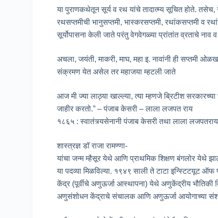
या पुराणकथेतून सूर्य व रथ यांचे तादात्म्य सूचित होते. तसेच
रथसप्तमीची भानुसप्तमी, भास्करसप्तमी, रथांकसप्तमी व रथांगस
सूर्योपासना केली जाते परंतु वेगवेगळ्या प्रांतांत व्रताचे
अचला, जयंती, माकरी, माघ, महा इ. नावांनी ही सप्तमी ओळखल
संक्रमण येत असेल तर महाजया म्हटली जाते
आज मी ज्या लाठ्या खाल्ल्या, त्या म्हणजे ब्रिटीश सरकारच
जाहीर करतो.” – पंजाब केसरी – लाला लजपत राय
१८६५ : स्वातंत्र्यसेनानी पंजाब केसरी तथा लाला लजपतराय या
शास्त्रज्ञ डॉ राजा रामण्णा-
यांचा जन्म म्हैसूर येथे आणि प्राथमिक शिक्षण बंगलोर येथे झाल
या पदव्या मिळविल्या. १९४९ साली ते टाटा इन्स्टिटयूट ऑफ फ
केंद्र (पूर्वीचे अणुऊर्जा आस्थापना) येथे अणुकेंद्रीय भौतिक
अणुसंशोधन केंद्राचे संचालक आणि अणुऊर्जा आयोगाच्या संश