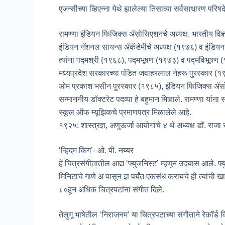
एजन्सीच्या व्हिएन्ना येथे झालेल्या तिसाव्या सर्वसाधारण परिषदे
रामण्णा इंडियन फिजिक्स ॲसोसिएशनचे अध्यक्ष, भारतीय विज्ञा
इंडियन नॅशनल सायन्स ॲकॅडेमीचे अध्यक्ष (१९७६) व इंडियन ॲ
त्यांना पद्मश्री (१९६८), पद्मभूषण (१९७३) व पद्मविभूषण
मध्यप्रदेश सरकारच्या पंडित जवाहरलाल नेहरू पुरस्कार (
ओम प्रकाश भसीन पुरस्कार (१९८५), इंडियन फिजिक्स ॲसोसि
सन्माननीय डॉक्टरेट पदव्या हे बहुमान मिळाले. रामण्णा यांन
स्कूल ऑफ म्यूझिकचे प्रमाणपत्र मिळालेले आहे.
१९२५: शास्त्रज्ञ, अणुऊर्जा आयोगाचे ४ थे अध्यक्ष डॉ. राजा रा
‘ऱ्हिदम किंग’- ओ. पी. नय्यर
हे चित्रसंगीतातील आद्य ‘फ्युजनिस्ट’ म्हणून उदयास आले. 
मिनिटांचे गाणे अ पासून ज्ञ पर्यंत एकसंध करायचे ही त्यांच
८०हून अधिक चित्रपटांना संगीत दिले.
तेलुगू भाषेतील ‘निराजनम’ या चित्रपटाच्या संगीताने रेकॉर्