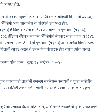
चे अध्यक्ष होते.
न परिषदेच्या सुवर्ण महोत्सवी अधिवेशनात भौतिकी विभागाचे अध्यक्ष,
कॅडेमी ऑफ सायन्सेस या संस्थेचे उपाध्यक्ष होते.
 (१९७५) हे किताब तसेच शांतिस्वरूप भटनागर पुरस्कार (१९६३),
१९८३), इंडियन नॅशनल सायन्स ॲकॅडेमीचे मेघनाद साहा पदक (१९८४),
एशनचा आर्. डी. बिर्ला पुरस्कार (१९८५) आणि अनेक विद्यापीठांच्या
ा संगीताची आवड असून ते उत्तम पियानोवादक होते तसेच त्यांना रॉयल
मण्णा यांचा जन्म. (मृत्यू: २४ सप्टेंबर, २००४)
फ्युजन करतानाही तालांची बेमालूम सरमिसळ करायची व पुन्हा साडेतीन
ी खास स्पेशालिटी ठरून गेली. त्यांनी १९५२ ते २००७ या काळात एकूण
ड विक्रीचा उच्चांक केला. मींड, तान, आंदोलन हे हरकतीचे प्रकार सढळपणे