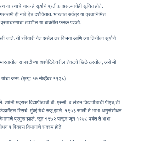
, रथ वा रथाचे चाक हे सूर्याचे प्रतीक असल्याचेही सूचित होते.
प्तमी ही नावे हेच दर्शवितात. भारतात सर्वत्र या व्रतानिमित्त
 नाव व व्रताचरणाचा तपशील या बाबतींत फरक पडतो.
ी जाते. ती रविवारी येत असेल तर विजया आणि त्या तिथीला सूर्याचे
्या भारतातील राजवटीच्या शवपेटिकेवरील शेवटचे खिळे ठरतील, असे मी
ंचा जन्म. (मृत्यू: १७ नोव्हेंबर १९२८)
े. त्यांनी मद्रास विद्यापीठाची बी. एस्सी. व लंडन विद्यापीठाची पीएच्.डी
ंडामेंटल रिसर्च, मुंबई येथे रुजू झाले. १९५३ साली ते भाभा अणुसंशोधन
ी विभागाचे प्रमुख झाले. जून १९७२ पासून जून १९७८ पर्यंत ते भाभा
ोधन व विकास विभागाचे सदस्य होते.