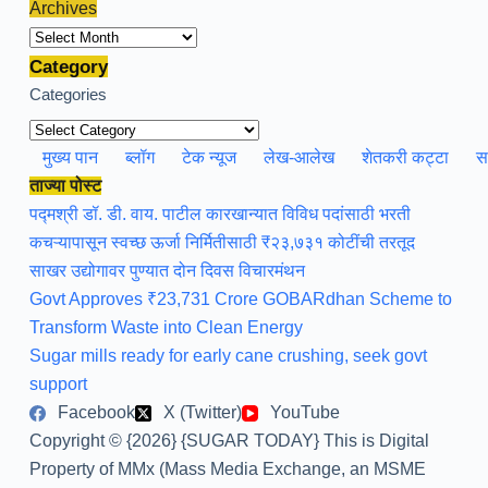
Archives
Archives
Category
Categories
मुख्य पान
ब्लॉग
टेक न्यूज
लेख-आलेख
शेतकरी कट्टा
स
ताज्या पोस्ट
पद्मश्री डॉ. डी. वाय. पाटील कारखान्यात विविध पदांसाठी भरती
कचऱ्यापासून स्वच्छ ऊर्जा निर्मितीसाठी ₹२३,७३१ कोटींची तरतूद
साखर उद्योगावर पुण्यात दोन दिवस विचारमंथन
Govt Approves ₹23,731 Crore GOBARdhan Scheme to
Transform Waste into Clean Energy
Sugar mills ready for early cane crushing, seek govt
support
Facebook
X (Twitter)
YouTube
Copyright © {2026} {SUGAR TODAY} This is Digital
Property of MMx (Mass Media Exchange, an MSME