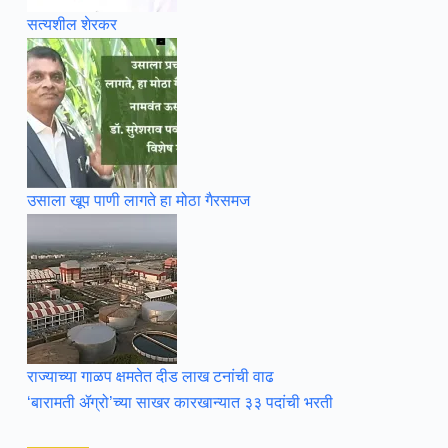
सत्यशील शेरकर
उसाला खूप पाणी लागते हा मोठा गैरसमज
राज्याच्या गाळप क्षमतेत दीड लाख टनांची वाढ
‘बारामती ॲग्रो’च्या साखर कारखान्यात ३३ पदांची भरती