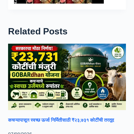
Related Posts
कचऱ्यापासून स्वच्छ ऊर्जा निर्मितीसाठी ₹२३,७३१ कोटींची तरतूद