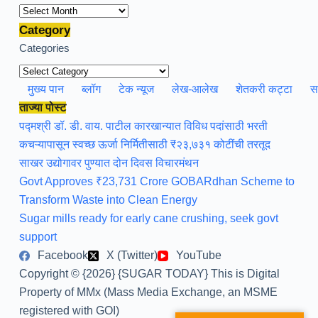
Archives
Category
Categories
मुख्य पान
ब्लॉग
टेक न्यूज
लेख-आलेख
शेतकरी कट्टा
स
ताज्या पोस्ट
पद्मश्री डॉ. डी. वाय. पाटील कारखान्यात विविध पदांसाठी भरती
कचऱ्यापासून स्वच्छ ऊर्जा निर्मितीसाठी ₹२३,७३१ कोटींची तरतूद
साखर उद्योगावर पुण्यात दोन दिवस विचारमंथन
Govt Approves ₹23,731 Crore GOBARdhan Scheme to
Transform Waste into Clean Energy
Sugar mills ready for early cane crushing, seek govt
support
Facebook
X (Twitter)
YouTube
Copyright © {2026} {SUGAR TODAY} This is Digital
Property of MMx (Mass Media Exchange, an MSME
registered with GOI)