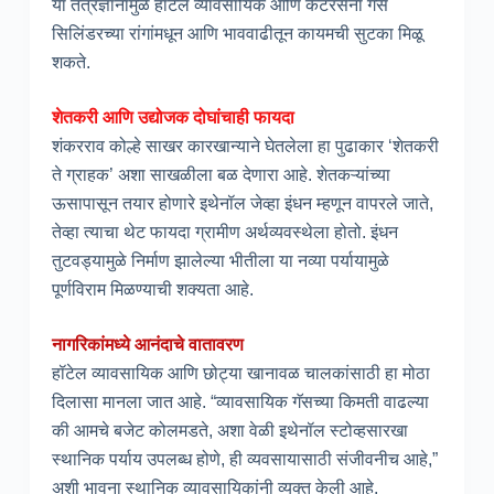
या तंत्रज्ञानामुळे हॉटेल व्यावसायिक आणि केटरर्सना गॅस
सिलिंडरच्या रांगांमधून आणि भाववाढीतून कायमची सुटका मिळू
शकते.
शेतकरी आणि उद्योजक दोघांचाही फायदा
शंकरराव कोल्हे साखर कारखान्याने घेतलेला हा पुढाकार ‘शेतकरी
ते ग्राहक’ अशा साखळीला बळ देणारा आहे. शेतकऱ्यांच्या
ऊसापासून तयार होणारे इथेनॉल जेव्हा इंधन म्हणून वापरले जाते,
तेव्हा त्याचा थेट फायदा ग्रामीण अर्थव्यवस्थेला होतो. इंधन
तुटवड्यामुळे निर्माण झालेल्या भीतीला या नव्या पर्यायामुळे
पूर्णविराम मिळण्याची शक्यता आहे.
नागरिकांमध्ये आनंदाचे वातावरण
हॉटेल व्यावसायिक आणि छोट्या खानावळ चालकांसाठी हा मोठा
दिलासा मानला जात आहे. “व्यावसायिक गॅसच्या किमती वाढल्या
की आमचे बजेट कोलमडते, अशा वेळी इथेनॉल स्टोव्हसारखा
स्थानिक पर्याय उपलब्ध होणे, ही व्यवसायासाठी संजीवनीच आहे,”
अशी भावना स्थानिक व्यावसायिकांनी व्यक्त केली आहे.