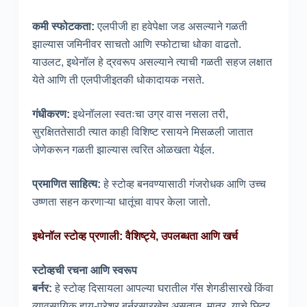
कमी स्फोटकता:
एलपीजी हा हवेपेक्षा जड असल्याने गळती
झाल्यास जमिनीवर साचतो आणि स्फोटाचा धोका वाढतो.
याउलट, इथेनॉल हे द्रवरूप असल्याने त्याची गळती सहज लक्षात
येते आणि ती एलपीजीइतकी धोकादायक नसते.
गंधीकरण:
इथेनॉलला स्वतःचा उग्र वास नसला तरी,
सुरक्षिततेसाठी त्यात काही विशिष्ट रसायने मिसळली जातात
जेणेकरून गळती झाल्यास त्वरित ओळखता येईल.
प्रमाणित साहित्य:
हे स्टोव्ह बनवण्यासाठी गंजरोधक आणि उच्च
उष्णता सहन करणाऱ्या धातूंचा वापर केला जातो.
इथेनॉल स्टोव्ह प्रणाली: वैशिष्ट्ये, उपलब्धता आणि खर्च
स्टोव्हची रचना आणि स्वरूप
बर्नर:
हे स्टोव्ह दिसायला आपल्या घरातील गॅस शेगडीसारखे किंवा
व्यावसायिक हाय-प्रेशर बर्नरसारखेच असतात. मात्र, याचे छिद्र