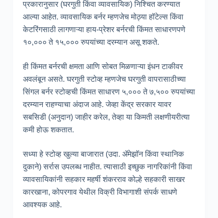
प्रकारानुसार (घरगुती किंवा व्यावसायिक) निश्चित करण्यात
आल्या आहेत. व्यावसायिक बर्नर म्हणजेच मोठ्या हॉटेल्स किंवा
केटरिंगसाठी लागणाऱ्या हाय-प्रेशर बर्नरची किंमत साधारणपणे
१०,००० ते १५,००० रुपयांच्या दरम्यान असू शकते.
ही किंमत बर्नरची क्षमता आणि सोबत मिळणाऱ्या इंधन टाकीवर
अवलंबून असते. घरगुती स्टोव्ह म्हणजेच घरगुती वापरासाठीच्या
सिंगल बर्नर स्टोव्हची किंमत साधारण ५,००० ते ७,५०० रुपयांच्या
दरम्यान राहण्याचा अंदाज आहे. जेव्हा केंद्र सरकार यावर
सबसिडी (अनुदान) जाहीर करेल, तेव्हा या किमती लक्षणीयरीत्या
कमी होऊ शकतात.
सध्या हे स्टोव्ह खुल्या बाजारात (उदा. ॲमेझॉन किंवा स्थानिक
दुकाने) सर्रास उपलब्ध नाहीत. त्यासाठी इच्छुक नागरिकांनी किंवा
व्यावसायिकांनी सहकार महर्षी शंकरराव कोल्हे सहकारी साखर
कारखाना, कोपरगाव येथील विक्री विभागाशी संपर्क साधणे
आवश्यक आहे.