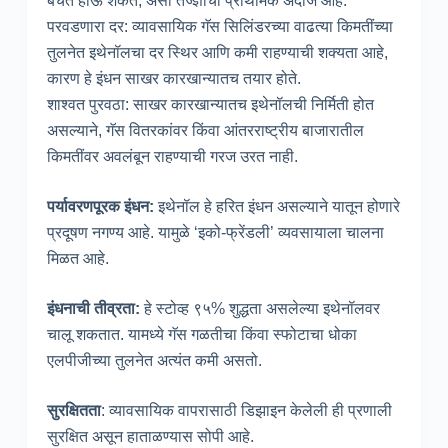
बचत होऊ शकते, असा तज्ज्ञांचा प्राथमिक अंदाज आहे.
परवडणारा दर: व्यावसायिक गॅस सिलिंडरच्या वाढत्या किमतींच्या
तुलनेत इथेनॉलचा दर स्थिर आणि कमी राहण्याची शक्यता आहे,
कारण हे इंधन साखर कारखान्यातच तयार होते.
शाश्वत पुरवठा: साखर कारखान्यातच इथेनॉलची निर्मिती होत
असल्याने, गॅस वितरकांवर किंवा आंतरराष्ट्रीय बाजारातील
किमतींवर अवलंबून राहण्याची गरज उरत नाही.
पर्यावरणपूरक इंधन:
इथेनॉल हे हरित इंधन असल्याने यातून होणारे
प्रदूषण नगण्य आहे. यामुळे ‘इको-फ्रेंडली’ व्यवसायाला चालना
मिळत आहे.
इंधनाची तीव्रता:
हे स्टोव्ह ९५% शुद्धता असलेल्या इथेनॉलवर
चालू शकतात. यामध्ये गॅस गळतीचा किंवा स्फोटाचा धोका
एलपीजीच्या तुलनेत अत्यंत कमी असतो.
सुरक्षितता
: व्यावसायिक वापरासाठी डिझाइन केलेली ही प्रणाली
सुरक्षित असून हाताळण्यास सोपी आहे.