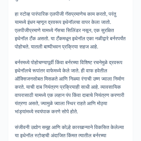
हा स्टोव्ह पारंपारिक एलपीजी गॅसप्रमाणेच काम करतो, परंतु
यामध्ये इंधन म्हणून द्रवरूप इथेनॉलचा वापर केला जातो.
एलपीजीप्रमाणे यामध्ये गॅसचा सिलिंडर नसून, एक सुरक्षित
इथेनॉल टँक असतो. या टँकमधून इथेनॉल एका नळीद्वारे बर्नरपर्यंत
पोहोचते. यातली बाष्पीभवन प्रक्रिया सहज आहे.
बर्नरमध्ये पोहोचण्यापूर्वी किंवा बर्नरच्या विशिष्ट रचनेमुळे द्रवरूप
इथेनॉलचे रूपांतर वाफेमध्ये केले जाते. ही वाफ हवेतील
ऑक्सिजनसोबत मिसळते आणि निळ्या रंगाची उष्ण ज्वाला निर्माण
करते. याची दाब नियंत्रण प्रक्रियाही साधी आहे. व्यावसायिक
वापरासाठी यामध्ये एक लहान पंप किंवा दाबाचे नियंत्रण करणारी
यंत्रणा असते, ज्यामुळे ज्वाला स्थिर राहते आणि मोठ्या
भांड्यांमध्ये स्वयंपाक करणे सोपे होते.
संजीवनी उद्योग समूह आणि कोल्हे कारखान्याने विकसित केलेल्या
या इथेनॉल स्टोव्हची अंदाजित किंमत त्यातील बर्नरच्या