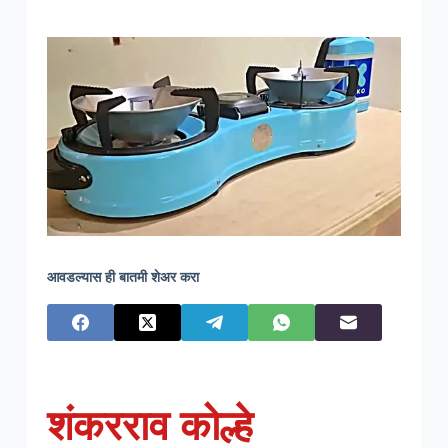
आवडल्यास ही बातमी शेअर करा
शंकरराव कोल्हे