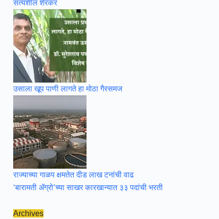
सत्यशील शेरकर
उसाला खूप पाणी लागते हा मोठा गैरसमज
राज्याच्या गाळप क्षमतेत दीड लाख टनांची वाढ
‘बारामती ॲग्रो’च्या साखर कारखान्यात ३३ पदांची भरती
Archives