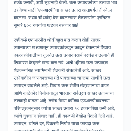
टक्के करावी, अशी सूचनाही केली. ऊस उत्पादकांच्या उसाचा भाव
ठरविण्यासाठी ”एफआरपी”चा साखर उतारा आतापर्यंत तीनवेळा
बदलला. सध्या चौथ्यांदा बेस बदलल्यास शेतकऱ्यांना प्रतिटन
सुमारे ६०० रुपयांचा फटका बसणार आहे.
एकीकडे एफआरपीत थोडीबहुत वाढ करून तीही साखर
उताऱ्याच्या माध्यमातून उत्पादकांकडून काढून घेतल्याने शिवाय
एफआरपीवाढीच्या तुलनेत ऊस उत्पादनखर्च प्रचंड वाढल्याने ही
शिफारस केंद्राने मान्य करु नये, अशी भूमिका ऊस उत्पादक
शेतकऱ्यांसह स्वाभिमानी शेतकरी संघटनेची आहे. साखर
उद्योगातील जाणकारांच्या मते पावसाच्या चांगल्या साथीने ऊस
उत्पादन वाढलेले आहे. शिवाय ऊस शेतीत तंत्रज्ञानाचा वापर
आणि काटेकोर नियोजनातून भारतात सर्वत्रच साखर उताऱ्याचा
टक्काही वाढला आहे. तसेच गेल्या वर्षीच्या एफआरपीबाबतच्या
परिपत्रकानुसार ज्यांचा साखर उतारा १० टक्क्यांपेक्षा कमी आहे,
त्यांचे नुकसान होणार नाही, ही काळजी देखील घेतली गेली आहे.
उत्पादन, चांगले दर, विक्रमी निर्यात याचा फायदा ऊस