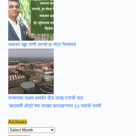
उसाला खूप पाणी लागते हा मोठा गैरसमज
राज्याच्या गाळप क्षमतेत दीड लाख टनांची वाढ
‘बारामती ॲग्रो’च्या साखर कारखान्यात ३३ पदांची भरती
Archives
Archives