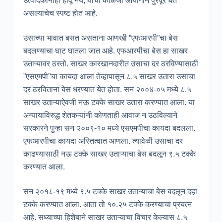
उत्पादकांनाही होवू नये, याची काळजी आयोगाने पुरेपूर घेत
असल्याचेच स्पष्ट होत आहे.
उसाच्या भावात बसत असताना आणखी ”एफआरपी”चा बेस
बदलण्याचा घाट घातला जात आहे. एफआरपीचा बेस हा साखर
उताऱ्यावर ठरतो. साखर कारखानदारीत उसाचा दर ठरविण्यासाठी
”एसएमपी”चा कायदा आला तेव्हापासून ८.५ साखर उतारा उसाचा
दर ठरविताना बेस धरण्यात येत होता. सन २००४-०५ मध्ये ८.५
साखर उताऱ्याऐवजी नऊ टक्के साखर उतारा करण्यात आला. या
अन्यायाविरुद्ध शेतकऱ्यांनी कोणताही आवाज न उठविल्याने
सरकारने पुन्हा सन २००९-१० मध्ये एसएमपीचा कायदा बदलला.
एफआरपीचा कायदा अस्तित्वात आणला. त्यावेळी उसाचा दर
काढण्यासाठी नऊ टक्के साखर उताऱ्याचा बेस बदलून ९.५ टक्के
करण्यात आला.
सन २०१८-१९ मध्ये ९.५ टक्के साखर उताऱ्याचा बेस बदलून दहा
टक्के करण्यात आला. आता तो १०.२५ टक्के करण्याचा प्रयत्न
आहे. सध्याच्या हिशेबाने साखर उताऱ्याचा विचार केल्यास ८.५