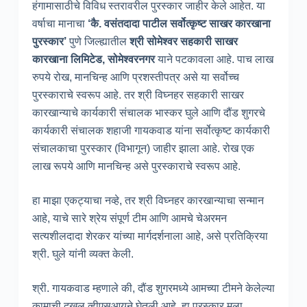
हंगामासाठीचे विविध स्तरावरील पुरस्कार जाहीर केले आहेत. या
वर्षाचा मानाचा
‘कै
. वसंतदादा पाटील सर्वोत्कृष्ट साखर कारखाना
पुरस्कार’
पुणे जिल्ह्यातील
श्री सोमेश्वर सहकारी साखर
कारखाना लिमिटेड
, सोमेश्वरनगर
याने पटकावला आहे. पाच लाख
रुपये रोख, मानचिन्ह आणि प्रशस्तीपत्र असे या सर्वोच्च
पुरस्काराचे स्वरूप आहे. तर श्री विघ्नहर सहकारी साखर
कारखान्याचे कार्यकारी संचालक भास्कर घुले आणि दौंड शुगरचे
कार्यकारी संचालक शहाजी गायकवाड यांना सर्वोत्कृष्ट कार्यकारी
संचालकाचा पुरस्कार (विभागून) जाहीर झाला आहे. रोख एक
लाख रूपये आणि मानचिन्ह असे पुरस्काराचे स्वरूप आहे.
हा माझा एकट्याचा नव्हे, तर श्री विघ्नहर कारखान्याचा सन्मान
आहे, याचे सारे श्रेय संपूर्ण टीम आणि आमचे चेअरमन
सत्यशीलदादा शेरकर यांच्या मार्गदर्शनाला आहे, असे प्रतिक्रिया
श्री. घुले यांनी व्यक्त केली.
श्री. गायकवाड म्हणाले की, दौंड शुगरमध्ये आमच्या टीमने केलेल्या
कामाची दखल व्हीएसआयने घेतली आहे. हा पुरस्कार मला