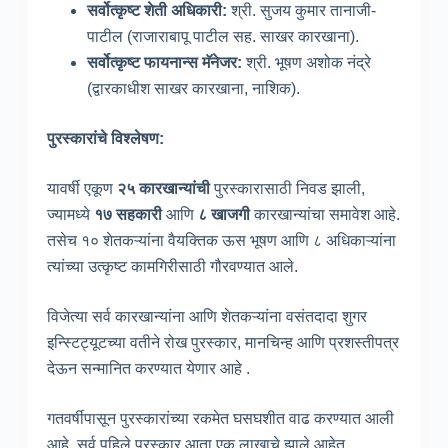
सर्वोत्कृष्ट शेती अधिकारी
:
श्री. सुजय कुमार तानाजी-
पाटील (राजाराबापू पाटील सह. साखर कारखाना).
सर्वोत्कृष्ट फायनान्स मॅनेजर
:
श्री. भूषण अशोक नंद्रे
(द्वारकाधीश साखर कारखाना, नाशिक).
पुरस्कारांचे विश्लेषण
:
यावर्षी एकूण
२५ कारखान्यांची
पुरस्कारासाठी निवड झाली,
ज्यामध्ये
१७ सहकारी
आणि
८ खाजगी
कारखान्यांचा समावेश आहे.
तसेच १० शेतकऱ्यांना वैयक्तिक ऊस भूषण आणि ८ अधिकाऱ्यांना
त्यांच्या उत्कृष्ट कामगिरीसाठी गौरवण्यात आले.
विजेत्या सर्व कारखान्यांना आणि शेतकऱ्यांना वसंतदादा शुगर
इन्स्टिट्यूटच्या वतीने रोख पुरस्कार, मानचिन्ह आणि प्रशस्तीपत्र
देऊन सन्मानित करण्यात येणार आहे .
गतवर्षीपासून पुरस्कारांच्या रकमेत घसघशीत वाढ करण्यात आली
आहे. सर्व पहिले पुरस्कार आता एक लाखाचे झाले आहेत.