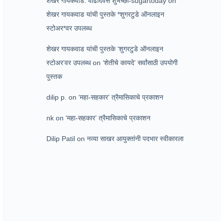
शेखर गायकवाड: वाढदिवस शुभेच्छा-sugartoday
on
शेखर गायकवाड यांची पुस्तके *शुगरटुडे ऑनलाइन
स्टोअर*वर उपलब्ध
शेखर गायकवाड यांची पुस्तके ‘शुगरटुडे ऑनलाइन
स्टोअर’वर उपलब्ध
on
‘शेतीचे कायदे’ सर्वांसाठी उपयोगी
पुस्तक
dilip p.
on
‘महा-सहकार’ त्रैमासिकाचे प्रकाशन
nk
on
‘महा-सहकार’ त्रैमासिकाचे प्रकाशन
Dilip Patil
on
नव्या साखर आयुक्तांनी पदभार स्वीकारला