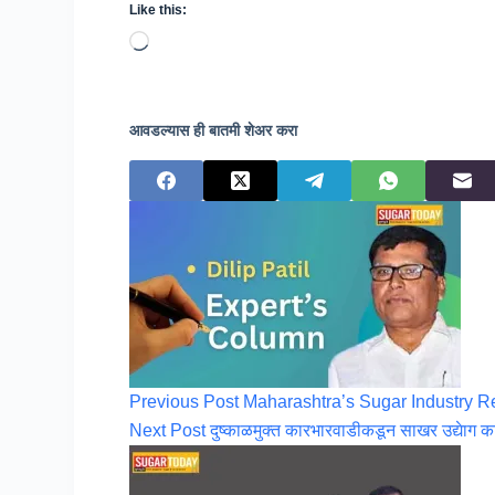
Like this:
Loading…
आवडल्यास ही बातमी शेअर करा
Previous
Post
Maharashtra’s Sugar Industry R
Next
Post
दुष्काळमुक्त कारभारवाडीकडून साखर उद्येाग