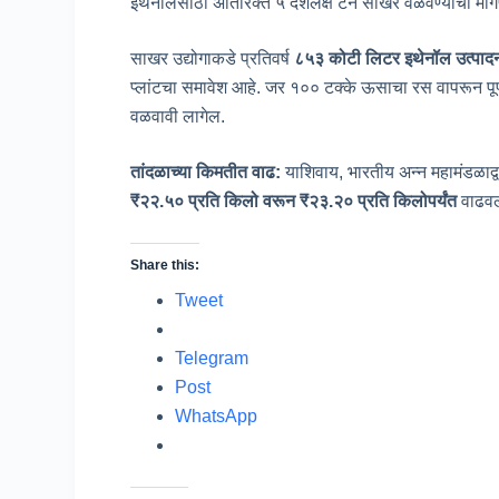
इथेनॉलसाठी अतिरिक्त ५ दशलक्ष टन साखर वळवण्याची मागण
साखर उद्योगाकडे प्रतिवर्ष
८५३ कोटी लिटर इथेनॉल उत्पादन
प्लांटचा समावेश आहे. जर १०० टक्के ऊसाचा रस वापरून पूर्
वळवावी लागेल.
तांदळाच्या किमतीत वाढ:
याशिवाय, भारतीय अन्न महामंडळाद्वा
₹२२.५० प्रति किलो वरून ₹२३.२० प्रति किलोपर्यंत
वाढवल
Share this:
Tweet
Telegram
Post
WhatsApp