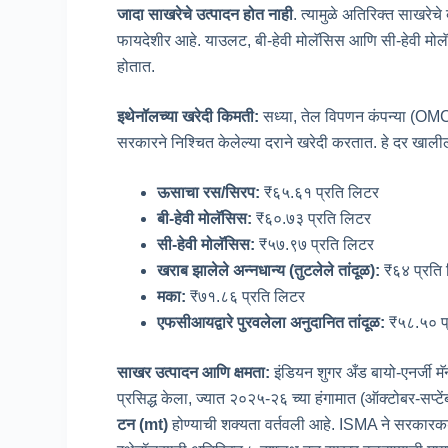
जादा साखरेचे उत्पादन होत नाही
. त्यामुळे अतिरिक्त साखरेचे
फायदेशीर आहे. याउलट, बी-हेवी मोलॅसिस आणि सी-हेवी मोलॅ
होतात.
इथेनॉलच्या खरेदी किमती:
सध्या, तेल विपणन कंपन्या (OMCs
सरकारने निश्चित केलेल्या दराने खरेदी करतात. हे दर खाली
ऊसाचा रस/सिरप:
₹६५.६१ प्रति लिटर
बी-हेवी मोलॅसिस:
₹६०.७३ प्रति लिटर
सी-हेवी मोलॅसिस:
₹५७.९७ प्रति लिटर
खराब झालेले अन्नधान्य (तुटलेले तांदूळ):
₹६४ प्रति
मका:
₹७१.८६ प्रति लिटर
एफसीआयद्वारे पुरवलेला अनुदानित तांदूळ:
₹५८.५० प
साखर उत्पादन आणि क्षमता:
इंडियन शुगर अँड बायो-एनर्जी म
प्रसिद्ध केला, ज्यात २०२५-२६ च्या हंगामात (ऑक्टोबर-सप्
टन (
mt)
होण्याची शक्यता वर्तवली आहे. ISMA ने सरकारकडे