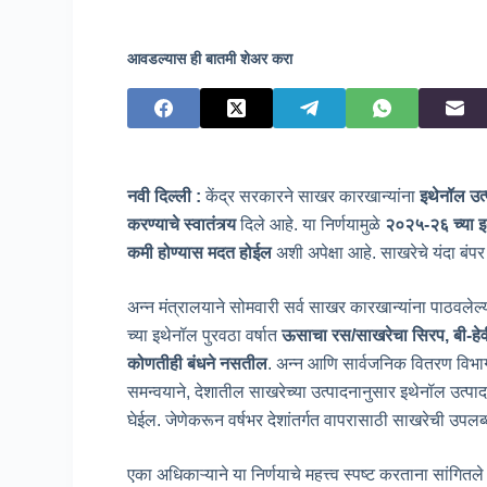
आवडल्यास ही बातमी शेअर करा
नवी दिल्ली :
केंद्र सरकारने साखर कारखान्यांना
इथेनॉल उत
करण्याचे स्वातंत्र्य
दिले आहे. या निर्णयामुळे
२०२५-२६ च्या इथ
कमी होण्यास मदत होईल
अशी अपेक्षा आहे. साखरेचे यंदा बंपर
अन्न मंत्रालयाने सोमवारी सर्व साखर कारखान्यांना पाठवले
च्या इथेनॉल पुरवठा वर्षात
ऊसाचा रस/साखरेचा सिरप
, बी-ह
कोणतीही बंधने नसतील
. अन्न आणि सार्वजनिक वितरण विभा
समन्वयाने, देशातील साखरेच्या उत्पादनानुसार इथेनॉल उत
घेईल. जेणेकरून वर्षभर देशांतर्गत वापरासाठी साखरेची उपलब
एका अधिकाऱ्याने या निर्णयाचे महत्त्व स्पष्ट करताना सांगितल