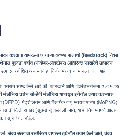
्पादन करताना वापरल्या जाणाऱ्या कच्च्या मालाची (feedstock) निवड
ेनॉल पुरवठा वर्षात (नोव्हेंबर-ऑक्टोबर) अतिरिक्त साखरेचे उत्पादन
 उत्पादन अपेक्षित असल्याने हा निर्णय महत्त्वाचा मानला जात आहे.
ल्या पत्रात स्पष्ट केले आहे की, कारखाने आणि डिस्टिलरीजना २०२५-२६
ेवी मोलॅसिस तसेच सी-हेवी मोलॅसिस यापासून इथेनॉल तयार करण्यास
ग (DFPD), पेट्रोलियम आणि नैसर्गिक वायू मंत्रालयाच्या (MoPNG)
्पादनासाठी किती साखर (सुक्रोज) वळवली जाते, याचा नियमितपणे आढावा
्धता सुनिश्चित होईल.
े की,
जेव्हा ऊसाचा रस/सिरप वापरून इथेनॉल तयार केले जाते, तेव्हा