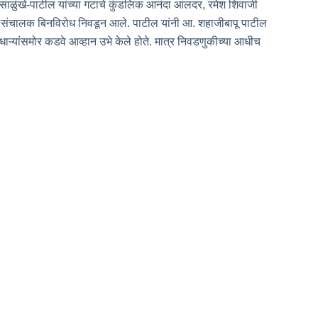
ाळुंखे-पाटील यांच्या गटाचे कुंडलिक आनंदा आलदर, रमेश शिवाजी
चार संचालक बिनविरोध निवडून आले. पाटील यांनी आ. शहाजीबापू पाटील
ऱ्यांसमोर कडवे आव्हान उभे केले होते. मात्र निवडणुकीच्या आधीच