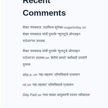
Recent
Comments
शेखर गायकवाड: वाढदिवस शुभेच्छा-sugartoday
on
शेखर गायकवाड यांची पुस्तके *शुगरटुडे ऑनलाइन
स्टोअर*वर उपलब्ध
शेखर गायकवाड यांची पुस्तके ‘शुगरटुडे ऑनलाइन
स्टोअर’वर उपलब्ध
on
‘शेतीचे कायदे’ सर्वांसाठी उपयोगी
पुस्तक
dilip p.
on
‘महा-सहकार’ त्रैमासिकाचे प्रकाशन
nk
on
‘महा-सहकार’ त्रैमासिकाचे प्रकाशन
Dilip Patil
on
नव्या साखर आयुक्तांनी पदभार स्वीकारला