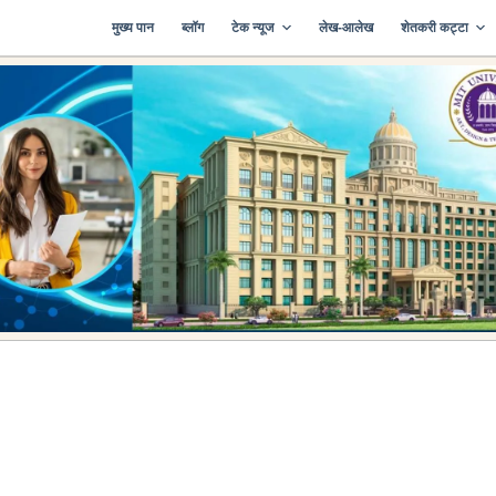
मुख्य पान
ब्लॉग
टेक न्यूज
लेख-आलेख
शेतकरी कट्टा