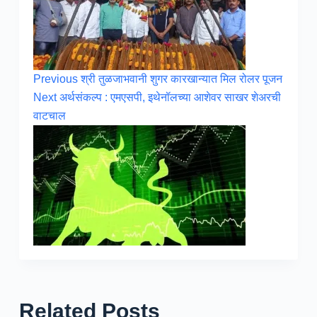
Previous
श्री तुळजाभवानी शुगर कारखान्यात मिल रोलर पूजन
Next
अर्थसंकल्प : एमएसपी, इथेनॉलच्या आशेवर साखर शेअरची
वाटचाल
Related Posts