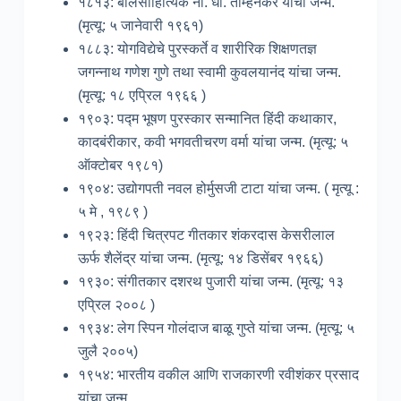
१८१३: बालसाहित्यिक ना. धों. ताम्हनकर यांचा जन्म.
(मृत्यू: ५ जानेवारी १९६१)
१८८३: योगविद्येचे पुरस्कर्ते व शारीरिक शिक्षणतज्ञ
जगन्नाथ गणेश गुणे तथा स्वामी कुवलयानंद यांचा जन्म.
(मृत्यू: १८ एप्रिल १९६६ )
१९०३: पद्म भूषण पुरस्कार सन्मानित हिंदी कथाकार,
कादबंरीकार, कवी भगवतीचरण वर्मा यांचा जन्म. (मृत्यू: ५
ऑक्टोबर १९८१)
१९०४: उद्योगपती नवल होर्मुसजी टाटा यांचा जन्म. ( मृत्यू :
५ मे , १९८९ )
१९२३: हिंदी चित्रपट गीतकार शंकरदास केसरीलाल
ऊर्फ शैलेंद्र यांचा जन्म. (मृत्यू: १४ डिसेंबर १९६६)
१९३०: संगीतकार दशरथ पुजारी यांचा जन्म. (मृत्यू: १३
एप्रिल २००८ )
१९३४: लेग स्पिन गोलंदाज बाळू गुप्ते यांचा जन्म. (मृत्यू: ५
जुलै २००५)
१९५४: भारतीय वकील आणि राजकारणी रवीशंकर प्रसाद
यांचा जन्म.