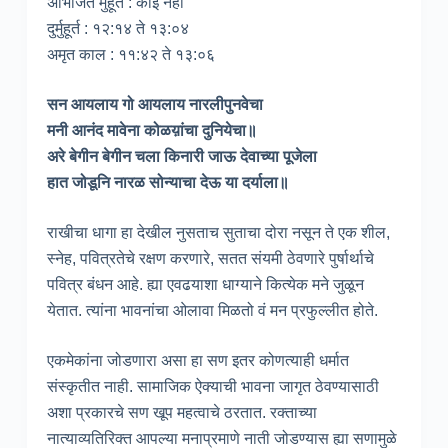
अभिजित मुहूर्त : कोई नहीं
दुर्मुहूर्त : १२:१४ ते १३:०४
अमृत काल : ११:४२ ते १३:०६
सन आयलाय गो आयलाय नारलीपुनवेचा
मनी आनंद मावेना कोळय़ांचा दुनियेचा॥
अरे बेगीन बेगीन चला किनारी जाऊ देवाच्या पूजेला
हात जोडूनि नारळ सोन्याचा देऊ या दर्याला॥
राखीचा धागा हा देखील नुसताच सुताचा दोरा नसून ते एक शील,
स्नेह, पवित्रतेचे रक्षण करणारे, सतत संयमी ठेवणारे पुर्षार्थाचे
पवित्र बंधन आहे. ह्या एवढयाशा धाग्याने कित्येक मने जुळून
येतात. त्यांना भावनांचा ओलावा मिळतो वं मन प्रफुल्लीत होते.
एकमेकांना जोडणारा असा हा सण इतर कोणत्याही धर्मात
संस्कृतीत नाही. सामाजिक ऐक्याची भावना जागृत ठेवण्यासाठी
अशा प्रकारचे सण खूप महत्वाचे ठरतात. रक्ताच्या
नात्याव्यतिरिक्त आपल्या मनाप्रमाणे नाती जोडण्यास ह्या सणामुळे