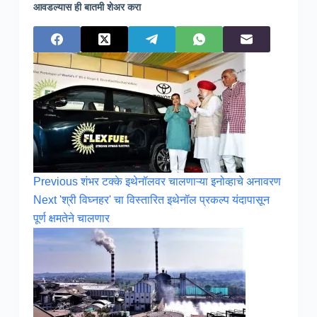
आवडल्यास ही बातमी शेअर करा
Previous
शंभर टक्के इथेनॉलवर चालणाऱ्या इनोव्हाचे अनावरण
Next
'श्री विघ्नहर' चा विस्तारित इथेनॉल प्रकल्प यंदापासून
पूर्ण क्षमतेने चालणार