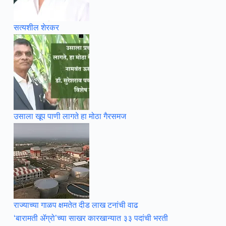
सत्यशील शेरकर
उसाला खूप पाणी लागते हा मोठा गैरसमज
राज्याच्या गाळप क्षमतेत दीड लाख टनांची वाढ
‘बारामती ॲग्रो’च्या साखर कारखान्यात ३३ पदांची भरती