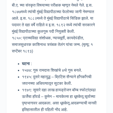
बी.ए. च्या संस्कृत विषयाच्या परीक्षक म्हणून नेमले गेले. इ.स.
१८७७मध्ये त्यांची मुंबई विद्यापीठाच्या फेलोच्या जागी नेमण्यात
आले. इ.स. १८८२मध्ये ते मुंबई विद्यापीठाचे सिंडिक झाले. या
पदावर ते दहा वर्षे राहिले व इ.स. १८९२ मध्ये त्यांची सरकारने
मुंबई विद्यापीठाच्या कुलगुरू पदी नियुक्ती केली.
१८५०: प्राच्यविद्या संशोधक, न्यायमूर्ती, कायदेपंडीत,
समाजसुधारक काशिनाथ त्र्यंबक तेलंग यांचा जन्म. (मृत्यू: १
सप्टेंबर १८९३)
घटना
:
१५७४: गुरू रामदास शिखांचे ४थे गुरू बनले.
१९४५: दुसरे महायुद्ध – ब्रिटिश सैन्याने हाँगकाँगची
जपानच्या अधिपत्यातून सुटका केली.
१९७९: सुमारे दहा लाख हायड्रोजन बॉम्ब स्फोटांएवढा
ऊर्जेचा हॉवर्ड – कुमेन – मायकेल्स हा धूमकेतू सूर्याच्या
पृष्ठभागावर आदळला. असा धूमकेतू आदळण्याची मानवी
इतिहासातील ही पहिली नोंद आहे.