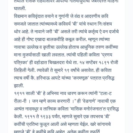
तेथील रसिक रहिवाशांवर आपल्या गीतमाधुर्याची जबरदस्त मोहिनी
घातली.
विद्यमान कविवृंदात वयाने व गुणांनी जे वंद्य व आदरणीय कवि
समजले जातात त्यांच्यामध्ये कविवर्य ‘बी’ यांचे स्थान निःसंशय
थोर आहे. ते नावाने जरी ‘बी’ असले तरी त्यांचे कर्तृत्व ऐ वन दर्जाचे
आहे ही गोष्ट एखादा बालकवीहि कबूल करील. म्हणून त्यांच्या
नावाचा उल्लेख व कृतीचा उल्लेख होताच आधुनिक तरुण कवींच्या
माना मुजर्यासाठी खाली लवतात. त्यांची पहिली कविता ‘प्रणय
पत्रिका’ ही वर्हाडात चिखलदरा येथे ता. १४ सप्टेंबर १८९१ रोजी
लिहिली गेली. त्यावेळी ते सुमारे १९ वर्षांचे असावेत. ही कविता
त्याच वर्षी कै. हरिभाऊ आपटे यांच्या ‘करमणूक’ पत्रात प्रसिद्ध
झाली.
१९११ साली ‘बी’ हे अभिनव नाव धारण करून त्यांनी “टला-ट
रीला-री । जन म्हणे काव्य करणारी ।” ही ‘वेडगाणे’ नावाची एक
अत्यंत नादमधुर व तात्त्विक कविता ‘मासिक मनोरंजनात’त प्रसिद्ध
केली. १९११ ते १९३३ पर्यंत, म्हणजे सुमारे एक तपभरच ‘बी’
कवींची प्रतिभा फुलून आली असे म्हणता येईल. खरे सांगायचे
म्हणजे ‘बी’ हे कवींचे कवि आहेत. अनेक कवींना स्फूर्ति