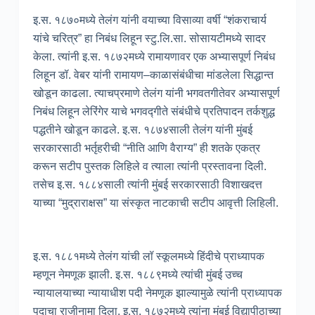
इ.स. १८७०मध्ये तेलंग यांनी वयाच्या विसाव्या वर्षी “शंकराचार्य
यांचे चरित्र” हा निबंध लिहून स्टु.लि.सा. सोसायटीमध्ये सादर
केला. त्यांनी इ.स. १८७२मध्ये रामायणावर एक अभ्यासपूर्ण निबंध
लिहून डॉ. वेबर यांनी रामायण–काळासंबंधीचा मांडलेला सिद्धान्त
खोडून काढला. त्याचप्रमाणे तेलंग यांनी भगवतगीतेवर अभ्यासपूर्ण
निबंध लिहून लेरिंगेर याचे भगवद्गीते संबंधीचे प्रतिपादन तर्कशुद्ध
पद्धतीने खोडून काढले. इ.स. १८७४साली तेलंग यांनी मुंबई
सरकारसाठी भर्तृहरीची “नीति आणि वैराग्य” ही शतके एकत्र
करून सटीप पुस्तक लिहिले व त्याला त्यांनी प्रस्तावना दिली.
तसेच इ.स. १८८४साली त्यांनी मुंबई सरकारसाठी विशाखदत्त
याच्या “मुद्राराक्षस” या संस्कृत नाटकाची सटीप आवृत्ती लिहिली.
इ.स. १८८१मध्ये तेलंग यांची लॉ स्कूलमध्ये हिंदीचे प्राध्यापक
म्हणून नेमणूक झाली. इ.स. १८८९मध्ये त्यांची मुंबई उच्च
न्यायालयाच्या न्यायाधीश पदी नेमणूक झाल्यामुळे त्यांनी प्राध्यापक
पदाचा राजीनामा दिला. इ.स. १८७२मध्ये त्यांना मुंबई विद्यापीठाच्या