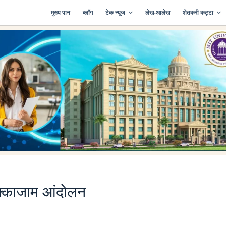
मुख्य पान
ब्लॉग
टेक न्यूज
लेख-आलेख
शेतकरी कट्टा
 चक्काजाम आंदोलन