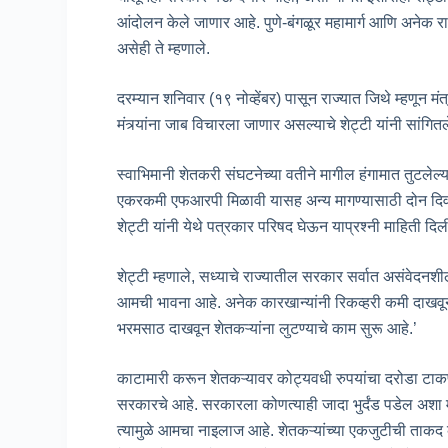
आंदोलन केले जाणार आहे. पुणे-बंगळूर महामार्ग आणि अनेक राज्यमा
असेही ते म्हणाले.
दरम्यान शनिवार (१९ नोव्हेंबर) पासून राज्यात जिथे म्हणून मंत
मंत्र्यांना जाब विचारला जाणार असल्याचे शेट्टी यांनी सांगितल
स्वाभिमानी शेतकरी संघटनेच्या वतीने मागील हंगामात तुटलेल
एकरकमी एफआरपी मिळावी यासह अन्य मागण्यासाठी दोन दि
शेट्टी यांनी येथे पत्रकार परिषद घेऊन याप्रश्नी माहिती दिल
शेट्टी म्हणाले, सध्याचे राज्यातील सरकार सर्वात असंवेदन
आमची भावना आहे. अनेक कारखान्यांनी रिकव्हरी कमी दाखवून 
भरमसाठ दाखवून शेतकऱ्यांना लुटण्याचे काम सुरू आहे.’
काटामारी करून शेतकऱ्यावर कोट्यवधी रुपयांचा दरोडा टाकण
सरकारचे आहे. सरकारला कोणत्याही जादा भुर्दंड पडेल अशा मा
त्यामुळे आमचा नाइलाज आहे. शेतकऱ्यांच्या एकजुटीची ताकद 