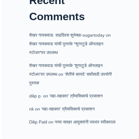
Recent
Comments
शेखर गायकवाड: वाढदिवस शुभेच्छा-sugartoday
on
शेखर गायकवाड यांची पुस्तके *शुगरटुडे ऑनलाइन
स्टोअर*वर उपलब्ध
शेखर गायकवाड यांची पुस्तके ‘शुगरटुडे ऑनलाइन
स्टोअर’वर उपलब्ध
on
‘शेतीचे कायदे’ सर्वांसाठी उपयोगी
पुस्तक
dilip p.
on
‘महा-सहकार’ त्रैमासिकाचे प्रकाशन
nk
on
‘महा-सहकार’ त्रैमासिकाचे प्रकाशन
Dilip Patil
on
नव्या साखर आयुक्तांनी पदभार स्वीकारला