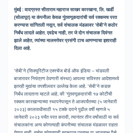
मुंबई : वादग्रस्त सीताराम महाराज साखर कारखाना, लि. खर्डी
(सोलापूर) या कंपनीला केवळ गुंतवणूकदारांची सर्व रक्कमच परत
करण्यास सांगितली नसून, सर्व संचालक मंडळावर ‘सेबी’ने कठोर
निर्बंध लादले आहेत. एवढेच नाही, तर जे दोन संचालक दिवंगत
झाले आहेत, त्यांच्या मालमत्तेवर प्रसंगी टाच आणण्याचा इशाराही
दिला आहे.
‘सेबी’ने (सिक्युरिटीज एक्स्चेंज बोर्ड ऑफ इंडिया – भांडवली
बाजारावर नियंत्रण ठेवणारी संस्था) आपल्या सविस्तर आदेशामध्ये
इतरही मुद्यांचा तपशीलवार उल्लेख केला आहे. ‘सेबी’ने कडक
निर्बंध लादताना म्हटले आहे, की ‘गुंतवणूकदारांची १७ कोटींची
रक्कम कारखान्याच्या स्थापनेपासून ते आजपर्यंतच्या (५ जानेवारी
२०२३) कालावधीसाठी १५ टक्के दराने पुढील वर्षी म्हणजे ५
जानेवारी २०२३ पर्यंत परत करावी, त्यानंतर तीन वर्षांसाठी या सर्व
संचालकांना अन्य कोणत्याही कंपनीच्या संचालक मंडळावर राहता
येणार नाही, तसेच कोणत्याही स्वरूपात प्रत्यक्ष वा अप्रत्यक्ष पैसे