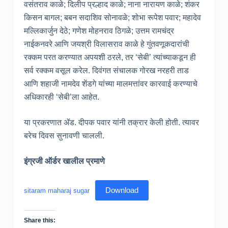
वसंतराव काळे; दिलीप प्रल्हाद काळे; नाना नारायण काळे; शंकर
किसन बागल; बबन सदाशिव सोनावळे; शोभा रूपेश पवार; महादेव
मल्लिकार्जुन देठे; गणेश मोहनराव ठिगळे; उत्तम रामचंद्र
नाईकनवरे आणि जयश्री विलासराव काळे हे गुंतवणूकदारांची
रक्कम परत करण्यात अपयशी ठरले, तर ‘सेबी’ त्यांच्याकडून ही
सर्व रक्कम वसूल करेल. दिवंगत संचालक गोरख नरहरी ताड
आणि शहाजी नामदेव शेंडगे यांच्या मालमत्तांवर कारवाई करण्याचे
अधिकारही ‘सेबी’ला आहेत.
या प्रकरणात ॲड. दीपक पवार यांनी तक्रार केली होती. त्यावर
बरेच दिवस सुनावणी चालली.
इंग्रजी ऑर्डर खालील प्रमाणे
Download
sitaram maharaj sugar
Share this: