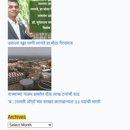
उसाला खूप पाणी लागते हा मोठा गैरसमज
राज्याच्या गाळप क्षमतेत दीड लाख टनांची वाढ
‘बारामती ॲग्रो’च्या साखर कारखान्यात ३३ पदांची भरती
Archives
Archives