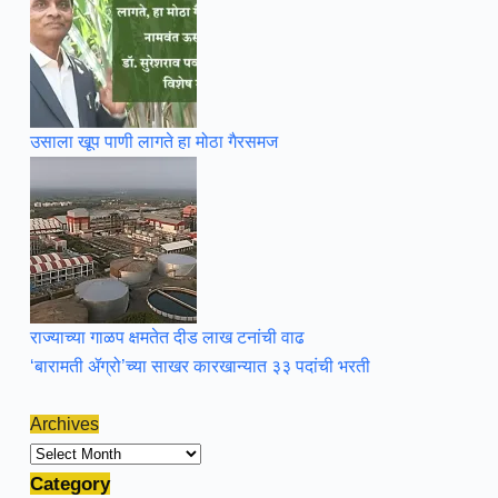
उसाला खूप पाणी लागते हा मोठा गैरसमज
राज्याच्या गाळप क्षमतेत दीड लाख टनांची वाढ
‘बारामती ॲग्रो’च्या साखर कारखान्यात ३३ पदांची भरती
Archives
Archives
Category