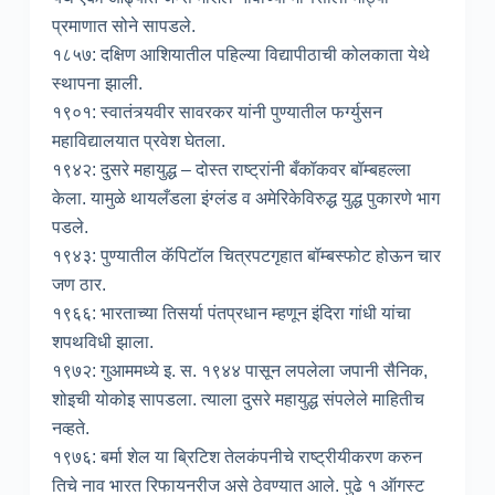
प्रमाणात सोने सापडले.
१८५७: दक्षिण आशियातील पहिल्या विद्यापीठाची कोलकाता येथे
स्थापना झाली.
१९०१: स्वातंत्र्यवीर सावरकर यांनी पुण्यातील फर्ग्युसन
महाविद्यालयात प्रवेश घेतला.
१९४२: दुसरे महायुद्ध – दोस्त राष्ट्रांनी बँकॉकवर बॉम्बहल्ला
केला. यामुळे थायलँडला इंग्लंड व अमेरिकेविरुद्ध युद्ध पुकारणे भाग
पडले.
१९४३: पुण्यातील कॅपिटॉल चित्रपटगृहात बॉम्बस्फोट होऊन चार
जण ठार.
१९६६: भारताच्या तिसर्या पंतप्रधान म्हणून इंदिरा गांधी यांचा
शपथविधी झाला.
१९७२: गुआममध्ये इ. स. १९४४ पासून लपलेला जपानी सैनिक,
शोइची योकोइ सापडला. त्याला दुसरे महायुद्ध संपलेले माहितीच
नव्हते.
१९७६: बर्मा शेल या ब्रिटिश तेलकंपनीचे राष्ट्रीयीकरण करुन
तिचे नाव भारत रिफायनरीज असे ठेवण्यात आले. पुढे १ ऑगस्ट