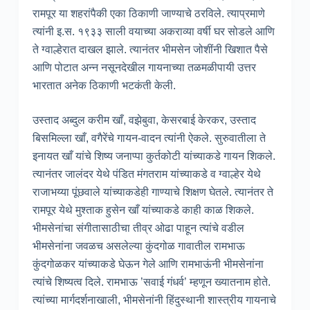
रामपूर या शहरांपैकी एका ठिकाणी जाण्याचे ठरविले. त्याप्रमाणे
त्यांनी इ.स. १९३३ साली वयाच्या अकराव्या वर्षी घर सोडले आणि
ते ग्वाल्हेरात दाखल झाले. त्यानंतर भीमसेन जोशींनी खिशात पैसे
आणि पोटात अन्न नसूनदेखील गायनाच्या तळमळीपायी उत्तर
भारतात अनेक ठिकाणी भटकंती केली.
उस्ताद अब्दुल करीम खाँ, वझेबुवा, केसरबाई केरकर, उस्ताद
बिसमिल्ला खाँ, वगैरेंचे गायन-वादन त्यांनी ऐकले. सुरुवातीला ते
इनायत खाँ यांचे शिष्य जनाप्पा कुर्तकोटी यांच्याकडे गायन शिकले.
त्यानंतर जालंदर येथे पंडित मंगतराम यांच्याकडे व ग्वाल्हेर येथे
राजाभय्या पूंछवाले यांच्याकडेही गाण्याचे शिक्षण घेतले. त्यानंतर ते
रामपूर येथे मुश्ताक हुसेन खाँ यांच्याकडे काही काळ शिकले.
भीमसेनांचा संगीतासाठीचा तीव्र ओढा पाहून त्यांचे वडील
भीमसेनांना जवळच असलेल्या कुंदगोळ गावातील रामभाऊ
कुंदगोळकर यांच्याकडे घेऊन गेले आणि रामभाऊंनी भीमसेनांना
त्यांचे शिष्यत्व दिले. रामभाऊ ’सवाई गंधर्व’ म्हणून ख्यातनाम होते.
त्यांच्या मार्गदर्शनाखाली, भीमसेनांनी हिंदुस्थानी शास्त्रीय गायनाचे