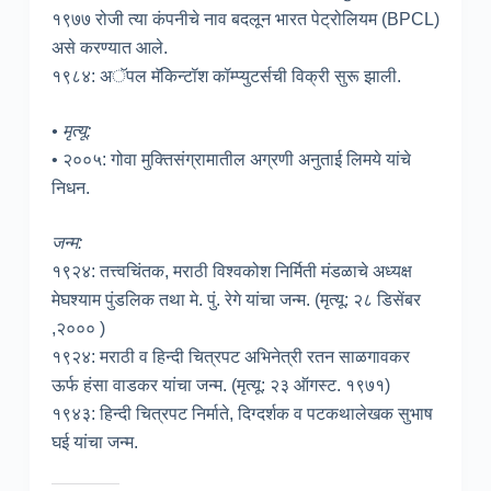
१९७७ रोजी त्या कंपनीचे नाव बदलून भारत पेट्रोलियम (BPCL)
असे करण्यात आले.
१९८४: अॅपल मॅकिन्टॉश कॉम्प्युटर्सची विक्री सुरू झाली.
• मृत्यू:
• २००५: गोवा मुक्तिसंग्रामातील अग्रणी अनुताई लिमये यांचे
निधन.
जन्म:
१९२४: तत्त्वचिंतक, मराठी विश्वकोश निर्मिती मंडळाचे अध्यक्ष
मेघश्याम पुंडलिक तथा मे. पुं. रेगे यांचा जन्म. (मृत्यू: २८ डिसेंबर
,२००० )
१९२४: मराठी व हिन्दी चित्रपट अभिनेत्री रतन साळगावकर
ऊर्फ हंसा वाडकर यांचा जन्म. (मृत्यू: २३ ऑगस्ट. १९७१)
१९४३: हिन्दी चित्रपट निर्माते, दिग्दर्शक व पटकथालेखक सुभाष
घई यांचा जन्म.