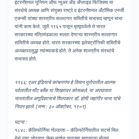
इंटरनॅशनल युनियन ऑफ प्युअर अँड अँप्लाइड फिजिक्स या
संस्थेचे अध्यक्ष आणि संयुक्त राष्ट्रे व इंटरनॅशनल अँटॉमिक एनर्जी
एजन्सी यांच्या शास्त्रीय सल्लागार समितीचे सभासद म्हणून भाभा
यांनी काम केले. जुलै १९६५ पासून मृत्यूपावेतो ते भारत
सरकारच्या मंत्रिमंडळाला सल्ला देणाऱ्या शास्त्रीय सल्लागार
समितीचे अध्यक्ष होते. भारत सरकारच्या इलेक्ट्रॉनिकी समितीचे
अध्यक्षपदसुद्धा त्यांच्याकडे होते. ते अनेक शास्त्रीय संस्थांचे
सभासद होते.
१९६६: एअर इंडियाचे कांचनगंगा हे विमान युरोपातील आल्प्स
पर्वतातील माँट ब्लँक या शिखरावर कोसळले. या अपघातात
भारतातील अणूविज्ञानाचे शिल्पकार डॉ. होमी जहांगीर भाभा यांचे
निधन झाले. (जन्म : ३० ऑक्टोबर, १९०९)
घटना :
१८४८: कॅलिफोर्निया गोल्डरश – कॅलिफोर्नियातील सटर्स मिल
येथे एका ओढ्यात जेम्स मार्शल नावाच्या माणसाला मोठ्या