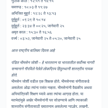
गुलिक काल : १२:५१ ते १४:१५
यमगण्ड : १०:०३ ते ११:२७
अभिजित मुहूर्त : १२:२८ ते १३:१३
दुर्मुहूर्त : ०९:२९ ते १०:१४
दुर्मुहूर्त : २३:३४ ते ००:२५, जानेवारी २५
अमृत काल : १५:३० ते १६:५६
वर्ज्य : ०३:५२, जानेवारी २५ ते ०५:२०, जानेवारी २५
आज राष्ट्रीय बालिका दिवस आहे
पंडित भीमसेन जोशी – हे भारतरत्न या भारतातील सर्वोच्च नागरी
सन्मानाने गौरविले गेलेले लोकप्रिय हिंदुस्थानी शास्त्रीय गायक
होते.
भीमसेन जोशीं वडील एक शिक्षक होते. भीमसेनचा संगीताकडे
असलेला ओढा त्यांना पसंत नव्हता. भीमसेनांनी वैद्यकीय अथवा
अभियांत्रिकी शिक्षण घ्यावे असा त्यांचा आग्रह होता. या
मतभेदांमुळे अखेर भीमसेनांनी घर सोडण्याचे आणि त्याकाळी
शास्त्रीय संगीतासाठी ख्यातनाम असलेल्या ग्वाल्हेर, लखनौ,