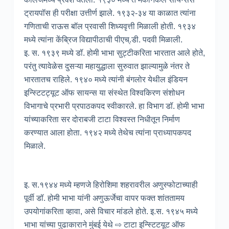
ट्रायपॉस ही परीक्षा उत्तीर्ण झाले. १९३२-३४ या काळात त्यांना
गणिताची राऊस बॉल प्रवासी शिध्यवृत्ती मिळाली होती. १९३४
मध्ये त्यांना केंब्रिज विद्यापीठाची पीएच्.डी. पदवी मिळाली.
इ. स. १९३९ मध्ये डॉ. होमी भाभा सुट्टीकरिता भारतात आले होते,
परंतु त्यावेळेस दुसऱ्या महायुद्धाला सुरुवात झाल्यामुळे नंतर ते
भारतातच राहिले. १९४० मध्ये त्यांनी बंगलोर येथील इंडियन
इन्स्टिटट्यूट ऑफ सायन्स या संस्थेत विश्वकिरण संशोधन
विभागाचे प्रभारी प्रपाठकपद स्वीकारले. हा विभाग डॉ. होमी भाभा
यांच्याकरिता सर दोराबजी टाटा विश्वस्त निधीतून निर्माण
करण्यात आला होता. १९४२ मध्ये तेथेच त्यांना प्राध्यापकपद
मिळाले.
इ. स.१९४४ मध्ये म्हणजे हिरोशिमा शहरावरील अणुस्फोटाच्याही
पूर्वी डॉ. होमी भाभा यांनी अणुऊर्जेचा वापर फक्त शांततामय
उपयोगांकरिता व्हावा, असे विचार मांडले होते. इ.स. १९४५ मध्ये
भाभा यांच्या पुढाकाराने मुंबई येथे ⇨ टाटा इन्स्टिटयूट ऑफ