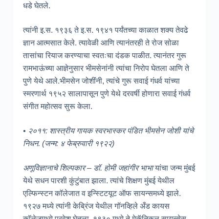
धडे घेतले.
त्यांनी इ.स. १९३६ ते इ.स. १९४१ पर्यंतच्या काळात शक्य तेवढे
ज्ञान आत्मसात केले. त्यावेळी आणि त्यानंतरही ते रोज सोळा
तासांचा रियाज करण्याचा स्वतःचा दंडक पाळीत. त्यानंतर गुरू
रामभाऊंच्या आज्ञेनुसार भीमसेनांनी त्यांचा निरोप घेतला आणि ते
पुणे येथे आले.भीमसेन जोशींनी, त्यांचे गुरू सवाई गंधर्व यांच्या
स्मरणार्थ १९५२ सालापासून पुणे येथे दरवर्षी होणारा सवाई गंधर्व
संगीत महोत्सव सुरू केला.
• २०११: शास्त्रीय गायक स्वरभास्कर पंडित भीमसेन जोशी यांचे
निधन. (जन्म: ४ फेब्रुवारी १९२२)
अणूविज्ञानाचे शिल्पकार – डॉ. होमी जहांगीर भाभा
यांचा जन्म मुंबई
येथे सधन पारशी कुंटुंबात झाला. त्यांचे शिक्षण मुंबई येथील
एल्फिन्स्टन कॉलेजात व इन्स्टिटयूट ऑफ सायन्समध्ये झाले.
१९२७ मध्ये त्यांनी केब्रिंज येथील गॉनव्हिले अँड कायस
कॉलेजमध्ये प्रवेश घेतला. १९३० मध्ये ते मेकॅनिकल सायन्सेस