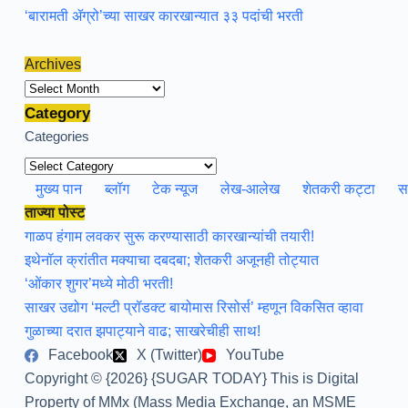
‘बारामती ॲग्रो’च्या साखर कारखान्यात ३३ पदांची भरती
Archives
Archives
Category
Categories
मुख्य पान
ब्लॉग
टेक न्यूज
लेख-आलेख
शेतकरी कट्टा
स
ताज्या पोस्ट
गाळप हंगाम लवकर सुरू करण्यासाठी कारखान्यांची तयारी!
इथेनॉल क्रांतीत मक्याचा दबदबा; शेतकरी अजूनही तोट्यात
‘ओंकार शुगर’मध्ये मोठी भरती!
साखर उद्योग ‘मल्टी प्रॉडक्ट बायोमास रिसोर्स’ म्हणून विकसित व्हावा
गुळाच्या दरात झपाट्याने वाढ; साखरेचीही साथ!
Facebook
X (Twitter)
YouTube
Copyright © {2026} {SUGAR TODAY} This is Digital
Property of MMx (Mass Media Exchange, an MSME