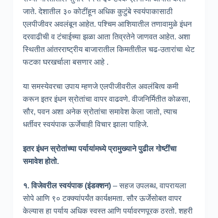
जाते. देशातील ३० कोटींहून अधिक कुटुंबे स्वयंपाकासाठी
एलपीजीवर अवलंबून आहेत. पश्चिम आशियातील तणावामुळे इंधन
दरवाढीची व टंचाईच्या झळा आता तिव्रतेने जाणवत आहेत. अशा
स्थितीत आंतरराष्ट्रीय बाजारातील किमतीतील चढ-उतारांचा थेट
फटका घरखर्चाला बसणार आहे .
या समस्येवरचा उपाय म्हणजे एलपीजीवरील अवलंबित्व कमी
करून इतर इंधन स्रोतांचा वापर वाढवणे. वीजनिर्मितीत कोळसा,
सौर, पवन अशा अनेक स्रोतांचा समावेश केला जातो, त्याच
धर्तीवर स्वयंपाक ऊर्जेचाही विचार झाला पाहिजे.
इतर इंधन स्रोतांच्या पर्यायांमध्ये प्रामुख्याने पुढील गोष्टींचा
समावेश होतो.
१. विजेवरील स्वयंपाक (इंडक्शन)
– सहज उपलब्ध, वापरायला
सोपे आणि ९० टक्क्यांपर्यंत कार्यक्षमता. सौर ऊर्जेसोबत वापर
केल्यास हा पर्याय अधिक स्वस्त आणि पर्यावरणपूरक ठरतो. शहरी