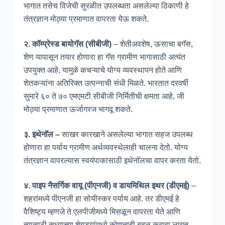
भागात तसेच विजेची सुरळीत उपलब्धता असलेल्या ठिकाणी हे
तंत्रज्ञान मोठ्या प्रमाणात वापरता येऊ शकते.
२. कॉम्प्रेस्ड बायोगॅस (सीबीजी)
– शेतीअवशेष, ऊसाचा बगॅस,
शेण यापासून तयार होणारा हा गॅस ग्रामीण भागासाठी अत्यंत
उपयुक्त आहे. यामुळे कचऱ्याचे योग्य व्यवस्थापन होते आणि
शेतकऱ्यांना अतिरिक्त उत्पन्नाची संधी मिळते. भारतात दरवर्षी
सुमारे ६० ते ७० एमएमटी सीबीजी निर्मितीची क्षमता आहे, जी
मोठ्या प्रमाणात ऊर्जागरज भागवू शकते.
३. इथेनॉल –
साखर कारखाने असलेल्या भागात सहज उपलब्ध
होणारा हा पर्याय ग्रामीण अर्थव्यवस्थेलाही चालना देतो. योग्य
तंत्रज्ञान वापरल्यास स्वयंपाकासाठी इथेनॉलचा वापर करता येतो.
४. पाइप नैसर्गिक वायू (पीएनजी) व डायमिथिल इथर (डीएमई)
–
शहरांमध्ये पीएनजी हा सोयीस्कर पर्याय आहे. तर डीएमई हे
वैशिष्ट्य म्हणजे ते एलपीजीमध्ये मिसळून वापरता येते आणि
त्यासाठी सध्याच्या शेगड्यांमध्ये कोणताही बदल करावा लागत