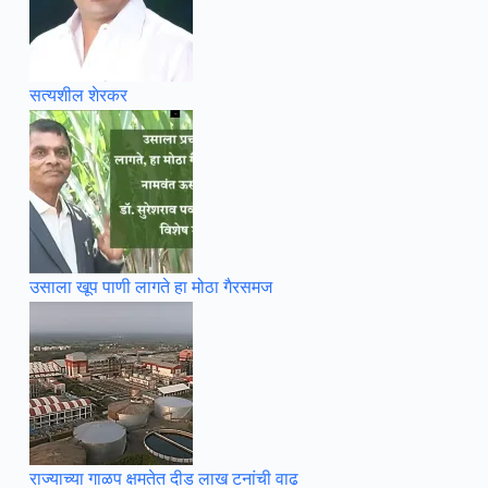
सत्यशील शेरकर
उसाला खूप पाणी लागते हा मोठा गैरसमज
राज्याच्या गाळप क्षमतेत दीड लाख टनांची वाढ