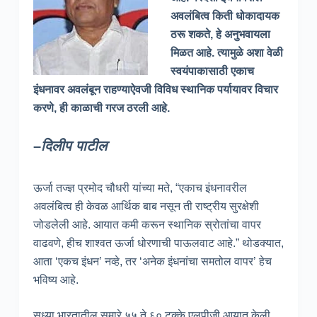
अवलंबित्व किती धोकादायक
ठरू शकते, हे अनुभवायला
मिळत आहे. त्यामुळे अशा वेळी
स्वयंपाकासाठी एकाच
इंधनावर अवलंबून राहण्याऐवजी विविध स्थानिक पर्यायावर विचार
करणे, ही काळाची गरज ठरली आहे.
–
दिलीप पाटील
ऊर्जा तज्ज्ञ प्रमोद चौधरी यांच्या मते, “एकाच इंधनावरील
अवलंबित्व ही केवळ आर्थिक बाब नसून ती राष्ट्रीय सुरक्षेशी
जोडलेली आहे. आयात कमी करून स्थानिक स्रोतांचा वापर
वाढवणे, हीच शाश्वत ऊर्जा धोरणाची पाऊलवाट आहे.” थोडक्यात,
आता ‘एकच इंधन’ नव्हे, तर ‘अनेक इंधनांचा समतोल वापर’ हेच
भविष्य आहे.
सध्या भारतातील सुमारे ५५ ते ६० टक्के एलपीजी आयात केली