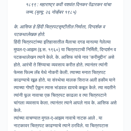
१८९९ : महाराष्ट्र कवी यशवंत दिनकर पेंढारकर यांचा
जन्म. (मृत्यू: २६ नोव्हेंबर १९८५)
के. आसिफ हे हिंदी चित्रपटसृष्टीतील निर्माता, दिग्दर्शक व
पटकथालेखक होते.
हिंदी चित्रपटांच्या इतिहासातील मैलाचा दगड मानल्या गेलेल्या
मुघल-ए-आझम (इ.स. १९६०) या चित्रपटाची निर्मिती, दिग्दर्शन व
पटकथालेखन त्याने केले. के. आसिफ यांचे नाव ‘करीमुद्दीन’ असे
होते. आरंभी ते शिंप्याचा व्यवसाय करीत होते. त्यानंतर त्यांनी
फेमस फिल्म लॅब येथे नोकरी केली. त्याच्या मनात चित्रपट
काढण्याचे खूळ होते. या संस्थेचा मालक सिराज अली हकीम याने
त्याच्या गोष्टी ऐकून त्यास भांडवल द्यायचे कबूल केले. त्या मदतीने
त्यांनी फूल नावाचा एक चित्रपट काढला व त्या चित्रपटाने
चांगला व्यवसाय केला. त्यानंतर त्याने आपले नाव के. आसिफ असे
केले.
त्यांच्या वाचण्यात मुगल-ए-आझम नावाचे नाटक आले . या
नाटकावर चित्रपट काढण्याचे त्याने ठरविले. या चित्रपटास