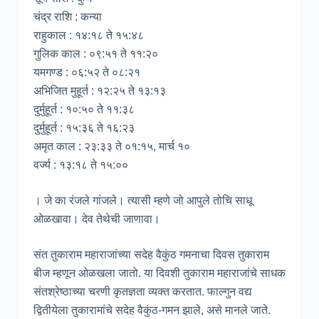
चंद्र राशि : कन्या
राहुकाल : १४:१८ ते १५:४८
गुलिक काल : ०९:५१ ते ११:२०
यमगण्ड : ०६:५२ ते ०८:२१
अभिजित मुहूर्त : १२:२५ ते १३:१३
दुर्मुहूर्त : १०:५० ते ११:३८
दुर्मुहूर्त : १५:३६ ते १६:२३
अमृत काल : २३:३३ ते ०१:१५, मार्च १०
वर्ज्य : १३:१८ ते १५:००
। जे का रंजले गांजले। त्यासी म्हणे जो आपुले तोचि साधू
ओळखावा। देव तेथेची जाणावा।
संत तुकाराम महाराजांच्या सदेह वैकुंठ गमनाचा दिवस तुकाराम
बीज म्हणून ओळखला जातो. या दिवशी तुकाराम महाराजांचे साधक
संतश्रेष्ठाच्या चरणी कृतज्ञता व्यक्त करतात. फाल्गुन वद्य
द्वितीयेला तुकारामांचे सदेह वैकुंठ-गमन झाले, असे मानले जाते.