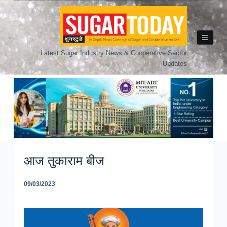
Skip
to
content
Latest Sugar Industry News & Cooperative Sector
Updates
आज तुकाराम बीज
09/03/2023