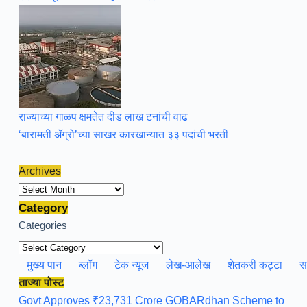
राज्याच्या गाळप क्षमतेत दीड लाख टनांची वाढ
‘बारामती ॲग्रो’च्या साखर कारखान्यात ३३ पदांची भरती
Archives
Archives
Category
Categories
मुख्य पान
ब्लॉग
टेक न्यूज
लेख-आलेख
शेतकरी कट्टा
स
ताज्या पोस्ट
Govt Approves ₹23,731 Crore GOBARdhan Scheme to