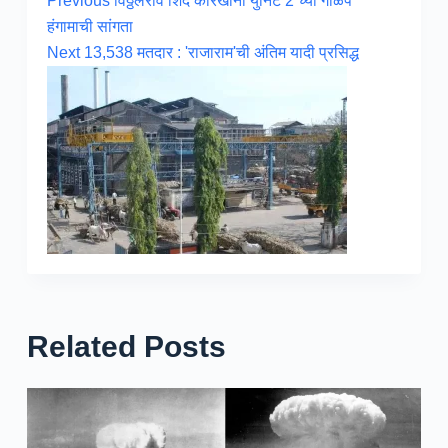
Previous
विठ्ठलराव शिंदे कारखाना युनिट 2 च्या गाळप
हंगामाची सांगता
Next
13,538 मतदार : 'राजाराम'ची अंतिम यादी प्रसिद्ध
Related Posts