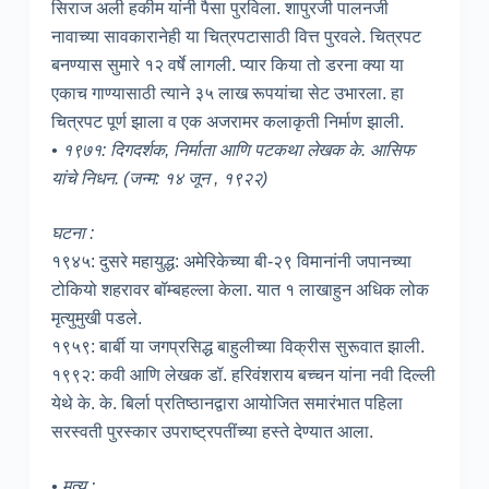
सिराज अली हकीम यांनी पैसा पुरविला. शापुरजी पालनजी
नावाच्या सावकारानेही या चित्रपटासाठी वित्त पुरवले. चित्रपट
बनण्यास सुमारे १२ वर्षे लागली. प्यार किया तो डरना क्या या
एकाच गाण्यासाठी त्याने ३५ लाख रूपयांचा सेट उभारला. हा
चित्रपट पूर्ण झाला व एक अजरामर कलाकृती निर्माण झाली.
• १९७१: दिगदर्शक, निर्माता आणि पटकथा लेखक के. आसिफ
यांचे निधन. (जन्म: १४ जून , १९२२)
घटना :
१९४५: दुसरे महायुद्ध: अमेरिकेच्या बी-२९ विमानांनी जपानच्या
टोकियो शहरावर बॉम्बहल्ला केला. यात १ लाखाहुन अधिक लोक
मृत्युमुखी पडले.
१९५९: बार्बी या जगप्रसिद्ध बाहुलीच्या विक्रीस सुरूवात झाली.
१९९२: कवी आणि लेखक डॉ. हरिवंशराय बच्चन यांना नवी दिल्ली
येथे के. के. बिर्ला प्रतिष्ठानद्वारा आयोजित समारंभात पहिला
सरस्वती पुरस्कार उपराष्ट्रपतींच्या हस्ते देण्यात आला.
• मृत्यू :