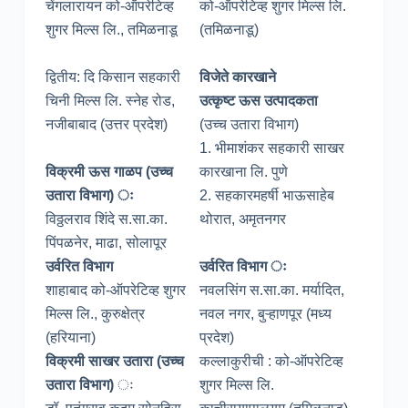
चेंगलारायन को-ऑपरेटिव्ह
को-ऑपरेटिव्ह शुगर मिल्स लि.
शुगर मिल्स लि., तमिळनाडू
(तमिळनाडू)
द्वितीय: दि किसान सहकारी
विजेते कारखाने
चिनी मिल्स लि. स्नेह रोड,
उत्कृष्ट ऊस उत्पादकता
नजीबाबाद (उत्तर प्रदेश)
(उच्च उतारा विभाग)
1. भीमाशंकर सहकारी साखर
विक्रमी ऊस गाळप (उच्च
कारखाना लि. पुणे
उतारा विभाग) ः
2. सहकारमहर्षी भाऊसाहेब
विठ्ठलराव शिंदे स.सा.का.
थोरात, अमृतनगर
पिंपळनेर, माढा, सोलापूर
उर्वरित विभाग
उर्वरित विभाग ः
शाहाबाद को-ऑपरेटिव्ह शुगर
नवलसिंग स.सा.का. मर्यादित,
मिल्स लि., कुरुक्षेत्र
नवल नगर, बुऱ्हाणपूर (मध्य
(हरियाना)
प्रदेश)
विक्रमी साखर उतारा (उच्च
कल्लाकुरीची : को-ऑपरेटिव्ह
उतारा विभाग)
ः
शुगर मिल्स लि.