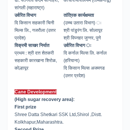
डॉ. पतंगराव कदम सोनहिरा,
काचीरायापालयम (तमिळनाडू)
सांगली (महाराष्ट्र)
उर्वरित विभाग
तांत्रिक कार्यक्षमता
दि किसान सहकारी चिनी
(उच्च उतारा विभाग) ः
मिल्स लि., गजरौला (उत्तर
श्री पांडुरंग लि. सोलापूर
प्रदेश)
श्री विघ्नहर जुन्नर, पुणे
विक्रमी साखर निर्यात
उर्वरित विभाग ः
प्रथम : श्री दत्त शेतकरी
दि कर्नाल मिल्स लि. कर्नाल
सहकारी कारखाना शिरोळ,
(हरियाना)
कोल्हापूर
दि किसान मिल्स अजमगड
(उत्तर प्रदेश)
Cane Development
(High sugar recovery area):
First prize
Shree Datta Shetkari SSK Ltd,Shirol ,Distt.
Kolkhapur,Maharashtra.
Second Prize