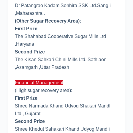
Dr Patangrao Kadam Sonhira SSK Ltd.Sangli
,Maharashtra .
(Other Sugar Recovery Area):
First Prize
The Shahabad Cooperative Sugar Mills Ltd
,Haryana
Second Prize
The Kisan Sahkari Chini Mills Ltd.,Sathiaon
,Azamgarh ,Uttar Pradesh
Financial Management
(High sugar recovery area):
First Prize
Shree Narmada Khand Udyog Shakari Mandli
Ltd., Gujarat
Second Prize
Shree Khedut Sahakari Khand Udyog Mandli