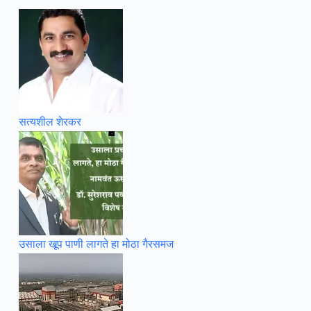
सत्यशील शेरकर
उसाला खूप पाणी लागते हा मोठा गैरसमज