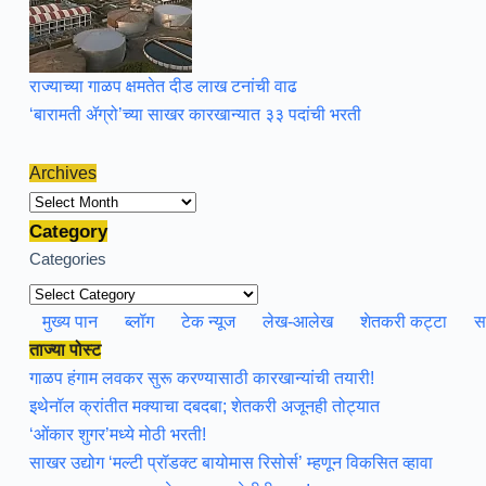
राज्याच्या गाळप क्षमतेत दीड लाख टनांची वाढ
‘बारामती ॲग्रो’च्या साखर कारखान्यात ३३ पदांची भरती
Archives
Archives
Category
Categories
मुख्य पान
ब्लॉग
टेक न्यूज
लेख-आलेख
शेतकरी कट्टा
स
ताज्या पोस्ट
गाळप हंगाम लवकर सुरू करण्यासाठी कारखान्यांची तयारी!
इथेनॉल क्रांतीत मक्याचा दबदबा; शेतकरी अजूनही तोट्यात
‘ओंकार शुगर’मध्ये मोठी भरती!
साखर उद्योग ‘मल्टी प्रॉडक्ट बायोमास रिसोर्स’ म्हणून विकसित व्हावा