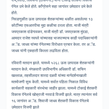
राष्ट्रवादी, शिवसेना (ठाकरेगट) यांनी टोकाई शेतकरी विकास
पॅनेल उभे केले होते. काँग्रेसने सहा जागांवर उमेदवार उभे केले
होते.
निवडणुकीत ऊस उत्पादक शेतकऱ्यांच्या थकीत असलेल्या १३
कोटींच्या एफआरपीचा मुद्दा कळीचा ठरला होता. माजी मंत्री
जयप्रकाश दांडेगावकर, माजी मंत्री डॉ. जयप्रकाश मुंदडा,
आमदार राजेश नवघरे यांच्यासह भाजपाच्याच काही पदाधिकाऱ्यांनी
अॅड. जाधव यांच्या पॅनेलच्या विरोधात प्रचार केला. तर अॅड.
जाधव यांनी एकहाती किल्ला लढविला होता.
रविवारी मतदान झाले. यामध्ये ५२६८ ऊस उत्पादक शेतकऱ्यांनी
मतदान केले. मंगळवारी उपविभागीय अधिकारी डॉ. सचिन
खल्लाळ, तहसीलदार शारदा दळवी यांच्या मार्गदर्शनाखाली
मतमोजणी सुरू केली. यामध्ये सर्वात पहिला निकाल विविध
कार्यकारी सहकारी संस्थेचा जाहीर झाला. यामध्ये टोकाई शेतकरी
विकास पॅनेलचे खोब्राजी नरवाडे विजयी झाले. मात्र त्यानंतर सर्व
१६ जागांवर अॅड. शिवाजी जाधव शेतकरी विकास पॅनेलचे
उमेदवार विजयी झाले