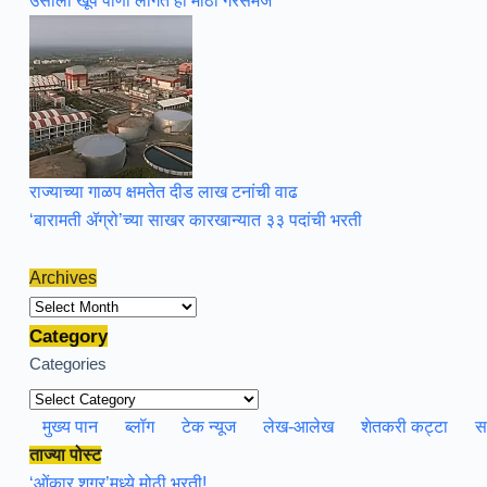
उसाला खूप पाणी लागते हा मोठा गैरसमज
राज्याच्या गाळप क्षमतेत दीड लाख टनांची वाढ
‘बारामती ॲग्रो’च्या साखर कारखान्यात ३३ पदांची भरती
Archives
Archives
Category
Categories
मुख्य पान
ब्लॉग
टेक न्यूज
लेख-आलेख
शेतकरी कट्टा
स
ताज्या पोस्ट
‘ओंकार शुगर’मध्ये मोठी भरती!