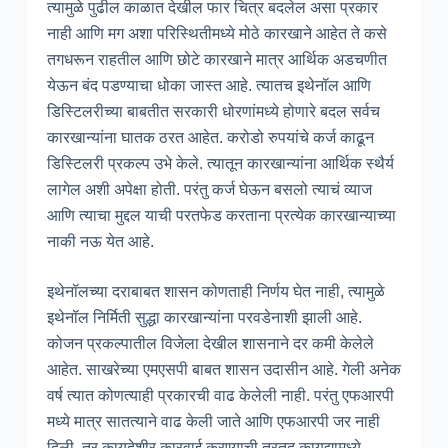
त्यामुळे पुढील काळात देखील फार चित्र बदलेल असा प्रकार
नाही आणि मग अशा परिस्थितीमध्ये मोठे कारखाने आहेत ते कसे
तगधरून राहतील आणि छोटे कारखाने मात्र आर्थिक अडचणीत
येऊन बंद पडण्याचा धोका जास्त आहे. त्यातच इथेनॉल आणि
डिस्टिलरीच्या बाबतीत सरकारी धोरणांमध्ये होणारे बदल सर्वच
कारखान्यांना घातक ठरत आहेत. करोडो रुपयांचे कर्ज काढून
डिस्टिलरी प्रकल्प उभे केले. त्यातून कारखान्यांना आर्थिक स्थैर्य
लागेल अशी अपेक्षा होती. परंतु कर्ज घेऊन बसलो त्याचं व्याज
आणि त्याचा मुद्दल याची परतफेड करताना प्रत्येक कारखान्याच्या
नाकी नऊ येत आहे.
इथेनॉलच्या दराबाबत शासन कोणताही निर्णय घेत नाही, त्यामुळे
इथेनॉल निर्मिती सुद्धा कारखान्यांना परवडेनाशी झाली आहे.
कोजन प्रकल्पातील विजेला देखील शासनाने दर कमी केलेले
आहेत. साखरेच्या एमएसपी बाबत शासन उदासीन आहे. गेली अनेक
वर्ष त्यात कोणत्याही प्रकारची वाढ केलेली नाही. परंतु एफआरपी
मध्ये मात्र सातत्याने वाढ केली जाते आणि एफआरपी जर नाही
दिली. तर कायदेशीर कारवाई करण्याची तरतूद कायद्यामध्ये