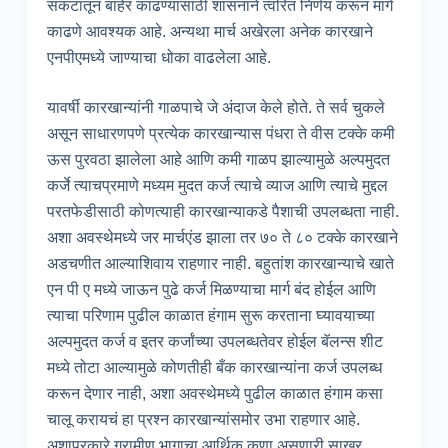
संकटातून बाहेर काढण्यासाठी शासनाने त्वरित निर्णय करून मार्ग
काढणे आवश्यक आहे. अन्यथा मार्च अखेरला अनेक कारखाने
एनपीएमध्ये जाण्याचा धोका वाढलेला आहे.
यावर्षी कारखान्यांनी गाळपाचे जे अंदाज केले होते. ते सर्व चुकले
असून साधारणपणे प्रत्येक कारखान्यास पंधरा ते वीस टक्के कमी
ऊस पुरवठा झालेला आहे आणि कमी गाळप झाल्यामुळे अल्पमुदत
कर्जे त्याचप्रमाणे मध्यम मुदत कर्ज त्याचे व्याज आणि त्याचे मुद्दल
परतफेडीसाठी कोणत्याही कारखान्याकडे पैशाची उपलब्धता नाही.
अशा अवस्थेमध्ये जर मार्चएंड झाला तर ७० ते ८० टक्के कारखाने
अडचणीत आल्याशिवाय राहणार नाही. बहुतांश कारखान्याचे खाते
एन पी ए मध्ये जाऊन पुढे कर्ज मिळण्याचा मार्ग बंद होईल आणि
त्याचा परिणाम पुढील काळात हंगाम सुरू करताना घ्यावयाच्या
अल्पमुदत कर्ज व इतर कर्जांच्या उपलब्धतेवर होईल बॅलन्स शीट
मध्ये तोटा आल्यामुळे कोणतीही बँक कारखान्यांना कर्ज उपलब्ध
करून देणार नाही, अशा अवस्थेमध्ये पुढील काळात हंगाम कसा
चालू करायचं हा प्रश्न कारखान्यांसमोर उभा राहणार आहे.
अशाप्रकारे ग्रामीण भागाचा आर्थिक कणा असणारी साखर