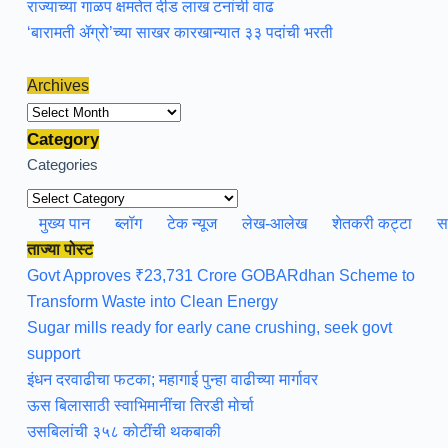
राज्याच्या गाळप क्षमतेत दीड लाख टनांची वाढ
‘बारामती ॲग्रो’च्या साखर कारखान्यात ३३ पदांची भरती
Archives
Archives
Category
Categories
मुख्य पान
ब्लॉग
टेक न्यूज
लेख-आलेख
शेतकरी कट्टा
स
ताज्या पोस्ट
Govt Approves ₹23,731 Crore GOBARdhan Scheme to
Transform Waste into Clean Energy
Sugar mills ready for early cane crushing, seek govt
support
इंधन दरवाढीचा फटका; महागाई पुन्हा वाढीच्या मार्गावर
ऊस बिलासाठी स्वाभिमानींचा तिरडी मोर्चा
उसबिलांची ३५८ कोटींची थकबाकी