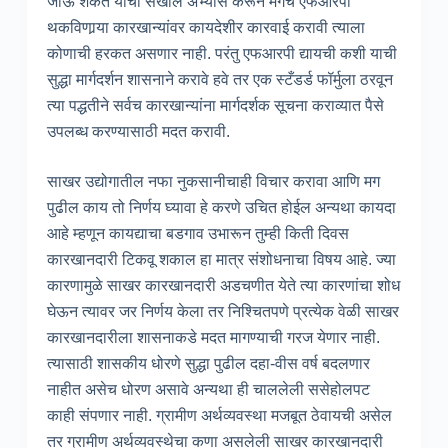
जाऊ शकते याचा सखोल अभ्यास करून मगच एफआरपी
थकविणार्‍या कारखान्यांवर कायदेशीर कारवाई करावी त्याला
कोणाची हरकत असणार नाही. परंतु एफआरपी द्यायची कशी याची
सुद्धा मार्गदर्शन शासनाने करावे हवे तर एक स्टँडर्ड फॉर्मुला ठरवून
त्या पद्धतीने सर्वच कारखान्यांना मार्गदर्शक सूचना कराव्यात पैसे
उपलब्ध करण्यासाठी मदत करावी.
साखर उद्योगातील नफा नुकसानीचाही विचार करावा आणि मग
पुढील काय तो निर्णय घ्यावा हे करणे उचित होईल अन्यथा कायदा
आहे म्हणून कायद्याचा बडगाव उभारून तुम्ही किती दिवस
कारखानदारी टिकवू शकाल हा मात्र संशोधनाचा विषय आहे. ज्या
कारणामुळे साखर कारखानदारी अडचणीत येते त्या कारणांचा शोध
घेऊन त्यावर जर निर्णय केला तर निश्चितपणे प्रत्येक वेळी साखर
कारखानदारीला शासनाकडे मदत मागण्याची गरज येणार नाही.
त्यासाठी शासकीय धोरणे सुद्धा पुढील दहा-वीस वर्ष बदलणार
नाहीत असेच धोरण असावे अन्यथा ही चाललेली ससेहोलपट
काही संपणार नाही. ग्रामीण अर्थव्यवस्था मजबूत ठेवायची असेल
तर ग्रामीण अर्थव्यवस्थेचा कणा असलेली साखर कारखानदारी