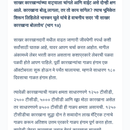
साखर कारखान्यांच्या वाट्याला चांगले आणि वाईट असे दोन्ही क्षण
आले. कारखाना बोलू लागला, तर तो काय सांगेल? त्याच भूमिकेत
शिरून लिहिलेले भास्कर घुले यांचे हे वाचनीय सदर ‘मी साखर
कारखाना बोलतोय’ (भाग १४)
साखर कारखानदारी मधील वाढत जाणारी जीवघेणी स्पर्धा कशी
सर्वांसाठी घातक आहे, यावर आपण चर्चा करत आहोत. मागील
अंकामध्ये लेबर भरती करत असताना कशाप्रकारे लेबरची पळवा
पळवी होते आपण पाहिले. पूर्वी कारखान्यांचा गाळप हंगाम एक
ऑक्टोबरला सुरू होऊन मे पर्यंत चालायचा. म्हणजे साधारण १८०
दिवसाचा गाळत हंगाम होता.
त्यावेळी कारखान्याची गाळप क्षमता साधारणपणे १२५० टीसीडी,
२५०० टीसीडी, ५००० टीसीडी आणि खूप मोठा कारखाना असेल
तर साधारणपणे ७५०० टीसीडी ही गाळप क्षमता असायची. १२५०
टीसीडीचा कारखाना सुद्धा दोन ते सव्वादोन लाख मॅट्रिक टनाचे
गाळप करून अतिशय उत्तम प्रकारे गाळप हंगाम पूर्ण करत होता.
त्यावेळी जेवढा कारखाना लहान तेवढं कारखाना चालवणे