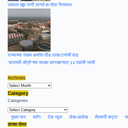
उसाला खूप पाणी लागते हा मोठा गैरसमज
राज्याच्या गाळप क्षमतेत दीड लाख टनांची वाढ
‘बारामती ॲग्रो’च्या साखर कारखान्यात ३३ पदांची भरती
Archives
Archives
Category
Categories
मुख्य पान
ब्लॉग
टेक न्यूज
लेख-आलेख
शेतकरी कट्टा
स
ताज्या पोस्ट