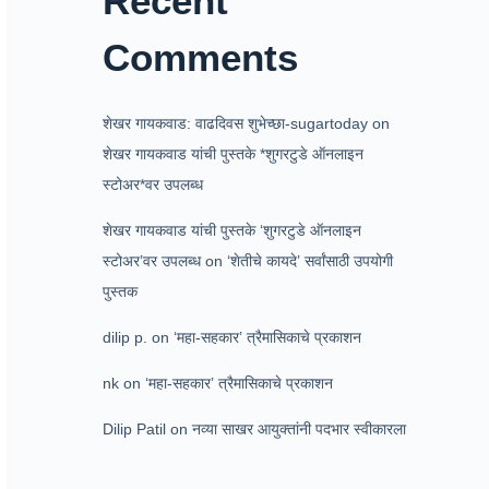
Recent
Comments
शेखर गायकवाड: वाढदिवस शुभेच्छा-sugartoday
on
शेखर गायकवाड यांची पुस्तके *शुगरटुडे ऑनलाइन
स्टोअर*वर उपलब्ध
शेखर गायकवाड यांची पुस्तके ‘शुगरटुडे ऑनलाइन
स्टोअर’वर उपलब्ध
on
‘शेतीचे कायदे’ सर्वांसाठी उपयोगी
पुस्तक
dilip p.
on
‘महा-सहकार’ त्रैमासिकाचे प्रकाशन
nk
on
‘महा-सहकार’ त्रैमासिकाचे प्रकाशन
Dilip Patil
on
नव्या साखर आयुक्तांनी पदभार स्वीकारला