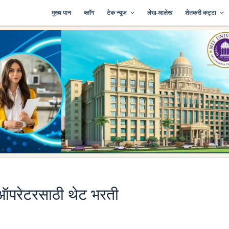
मुख्य पान
ब्लॉग
टेक न्यूज
लेख-आलेख
शेतकरी कट्टा
 ऑपरेटरसाठी थेट भरती