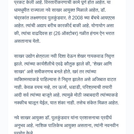
प्रकट केली आहे. विस्तारीकरणाची कामे पूर्ण होत आहेत. या
धामधुमीत राज्याला नवे साखर आयुक्त मिळाले आहेत, डॉ.
चंद्रकांत लक्ष्मणराव पुलकुंडवार. ते 2008 च्या बॅचचे आयएएस
आहेत. त्यांची अद्याप बरीच कारकीर्द बाकी आहे. योगायोग असा
की, त्यांचा वाढदिवस हा (26 ऑक्टोबर) गळीत हंगाम ऐन भरात
असतानाच येतो.
साखर उद्योग क्षेत्राला नवी दिशा देऊन शेखर गायकवाड निवृत्त
झाले. त्यांच्या कार्यशैलीचे एवढे कौतुक झाले की, ‘शेखर आणि
साखर’ असे समीकरणच बनले होते. खरं तर त्यांच्या
व्यक्तिमत्त्वाकडे पाहिल्यास ते निवृत्त झालेत असे अजिबात वाटत
नाही. केवळ वयच नव्हे, तर ऊर्जा, धडाडी, परिश्रमाची तयारी
आदी सर्व त्यांच्या बाजूने आहे. त्यामुळे मोठी जबाबदारी त्यांच्याकडे
नक्कीच चालून येईल, यात शंका नाही. तसेच संकेत मिळत आहेत.
नवे साखर आयुक्त डॉ. पुलकुंडवार यांना प्रशासनाचा प्रदीर्घ
अनुभव आहे. नाशिक पालिकेच आयुक्त असताना, त्यांनी नवनवीन
प्रयोग केले.