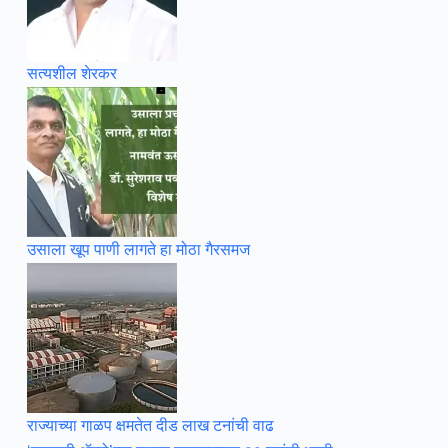
सत्यशील शेरकर
उसाला खूप पाणी लागते हा मोठा गैरसमज
राज्याच्या गाळप क्षमतेत दीड लाख टनांची वाढ