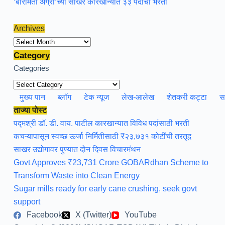
‘बारामती ॲग्रो’च्या साखर कारखान्यात ३३ पदांची भरती
Archives
Archives
Category
Categories
मुख्य पान
ब्लॉग
टेक न्यूज
लेख-आलेख
शेतकरी कट्टा
स
ताज्या पोस्ट
पद्मश्री डॉ. डी. वाय. पाटील कारखान्यात विविध पदांसाठी भरती
कचऱ्यापासून स्वच्छ ऊर्जा निर्मितीसाठी ₹२३,७३१ कोटींची तरतूद
साखर उद्योगावर पुण्यात दोन दिवस विचारमंथन
Govt Approves ₹23,731 Crore GOBARdhan Scheme to
Transform Waste into Clean Energy
Sugar mills ready for early cane crushing, seek govt
support
Facebook
X (Twitter)
YouTube