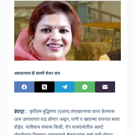
आवडल्यास ही बातमी शेअर करा
इंदापूर :
कृत्रिम बुद्धिमत्ता (एआय) तंत्रज्ञानाचा वापर केल्यास
ऊस उत्पादनात वाढ होणार असून, पाणी व खताच्या वापरात बचत
होईल. याशिवाय संभाव्य किडी, रोग यासंदर्भातील अलर्ट
मोबाईलवर मिळणार असल्यामुळे शेतकऱ्यांचा खर्च कमी होणार