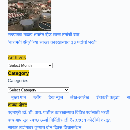
राज्याच्या गाळप क्षमतेत दीड लाख टनांची वाढ
‘बारामती ॲग्रो’च्या साखर कारखान्यात ३३ पदांची भरती
Archives
Archives
Category
Categories
मुख्य पान
ब्लॉग
टेक न्यूज
लेख-आलेख
शेतकरी कट्टा
स
ताज्या पोस्ट
पद्मश्री डॉ. डी. वाय. पाटील कारखान्यात विविध पदांसाठी भरती
कचऱ्यापासून स्वच्छ ऊर्जा निर्मितीसाठी ₹२३,७३१ कोटींची तरतूद
साखर उद्योगावर पुण्यात दोन दिवस विचारमंथन