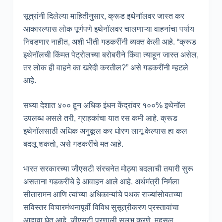
सूत्रांनी दिलेल्या माहितीनुसार, क्रूड इथेनॉलवर जास्त कर
आकारल्यास लोक पूर्णपणे इथेनॉलवर चालणाऱ्या वाहनांचा पर्याय
निवडणार नाहीत, अशी भीती गडकरींनी व्यक्त केली आहे. “क्रूड
इथेनॉलची किंमत पेट्रोलच्या बरोबरीने किंवा त्याहून जास्त असेल,
तर लोक ही वाहने का खरेदी करतील?” असे गडकरींनी म्हटले
आहे.
सध्या देशात ४०० हून अधिक इंधन केंद्रांवर १००% इथेनॉल
उपलब्ध असले तरी, ग्राहकांचा यात रस कमी आहे. क्रूड
इथेनॉलसाठी अधिक अनुकूल कर धोरण लागू केल्यास हा कल
बदलू शकतो, असे गडकरींचे मत आहे.
भारत सरकारच्या जीएसटी संरचनेत मोठ्या बदलाची तयारी सुरू
असताना गडकरींचे हे आवाहन आले आहे. अर्थमंत्री निर्मला
सीतारामन आणि त्यांच्या अधिकाऱ्यांचे पथक राज्यांसोबतच्या
सविस्तर विचारमंथनापूर्वी विविध सुसूत्रीकरण प्रस्तावांचा
आढावा घेत आहे. जीएसटी प्रणाली सुलभ करणे, महसूल