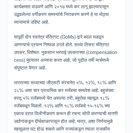
कार्यक्षमता वाढवणे आणि २०१७ मध्ये कर लागू झाल्यापासून
उद्भवलेल्या वर्गीकरण समस्यांचे निराकरण करणे हे या मोठ्या
व्यायामाचे उद्दिष्ट आहे.
यापूर्वी दोन स्वतंत्र मंत्रिगट (GoMs) द्वारे बदल घडवून
आणण्याचे प्रयत्न निष्फळ ठरले होते. सध्या तिसरा मंत्रिगट
उपकर, विशेषतः नुकसान भरपाई उपकराच्या (compensation
cess) मुद्द्यावर अभ्यास करत आहे, जो पुढील वर्षी मार्चमध्ये
संपुष्टात येणार आहे.
भारताच्या सध्याच्या जीएसटी संरचनेत ५%, १२%, १८% आणि
२८% अशा चार प्राथमिक कर स्लॅबचा समावेश आहे. बहुसंख्य
वस्तू ५% स्लॅबमध्ये येत असल्या तरी, बहुतेक महसूल १८%
स्लॅबमधून मिळतो. १२% आणि १८% स्लॅबचे १५-१६% च्या
एकाच दरात विलीनीकरण करून ही रचना सोपी करण्याची मागणी
उद्योगांकडून दीर्घकाळापासून होत आहे. मात्र, अशा निर्णयामुळे
महसूलात घट होऊ शकते आणि राज्यांकडून त्याला राजकीय