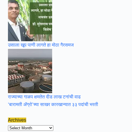
उसाला खूप पाणी लागते हा मोठा गैरसमज
राज्याच्या गाळप क्षमतेत दीड लाख टनांची वाढ
‘बारामती ॲग्रो’च्या साखर कारखान्यात ३३ पदांची भरती
Archives
Archives