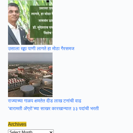
उसाला खूप पाणी लागते हा मोठा गैरसमज
राज्याच्या गाळप क्षमतेत दीड लाख टनांची वाढ
‘बारामती ॲग्रो’च्या साखर कारखान्यात ३३ पदांची भरती
Archives
Archives